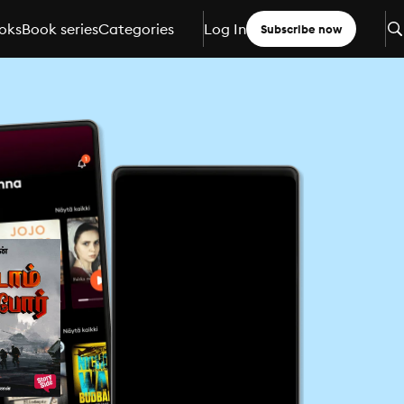
oks
Book series
Categories
Log In
Subscribe now