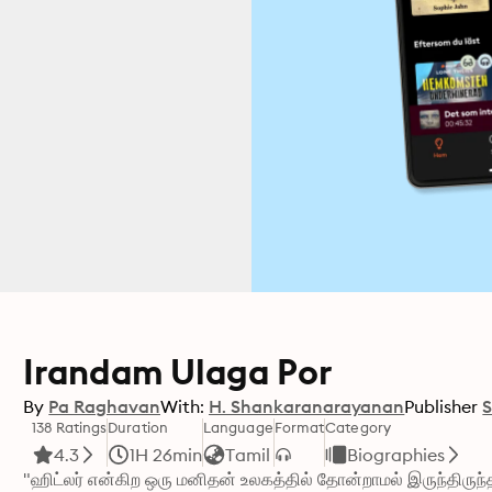
Irandam Ulaga Por
By
Pa Raghavan
With:
H. Shankaranarayanan
Publisher
S
138 Ratings
Duration
Language
Format
Category
4.3
1H 26min
Tamil
Biographies
"ஹிட்லர் என்கிற ஒரு மனிதன் உலகத்தில் தோன்றாமல் இருந்திருந்தா