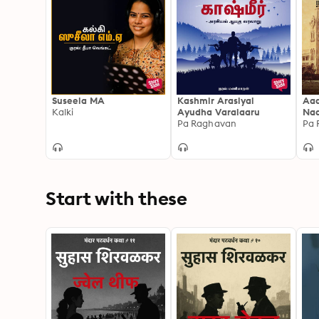
Suseela MA
Kashmir Arasiyal
Aad
Kalki
Ayudha Varalaaru
Na
Pa Raghavan
Pa 
Start with these