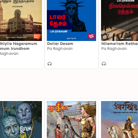
hiyile Nagaramum
Dollar Desam
Nilamellam Rath
anum Irundhom
Pa Raghavan
Pa Raghavan
Raghavan