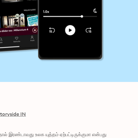
toryside IN
ல் இரண்டாவது உலக யுத்தம் ஏற்பட்டிருக்குமா என்பது 