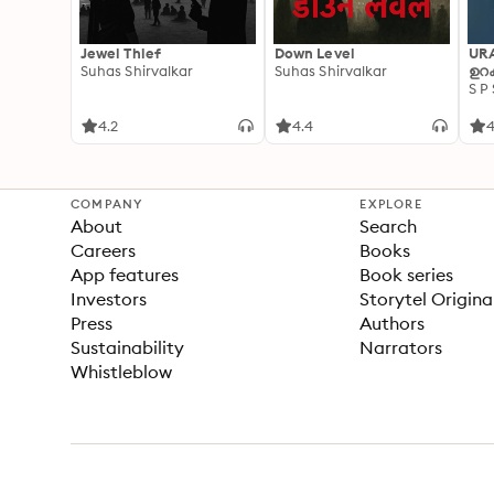
Jewel Thief
Down Level
UR
Suhas Shirvalkar
Suhas Shirvalkar
ഉറക
S P
4.2
4.4
4
COMPANY
EXPLORE
About
Search
Careers
Books
App features
Book series
Investors
Storytel Origina
Press
Authors
Sustainability
Narrators
Whistleblow