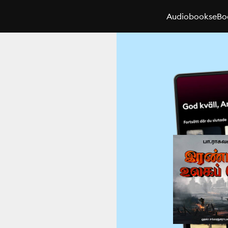
Audiobooks
eBo