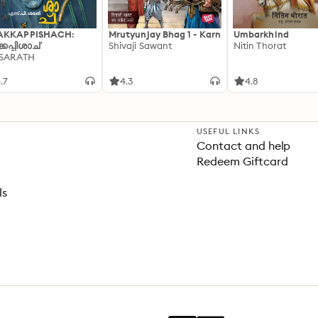
AKKAPPISHACH:
Mrutyunjay Bhag 1 - Karn
Umbarkhind
്കപ്പിശാച്
Shivaji Sawant
Nitin Thorat
 SARATH
.7
4.3
4.8
USEFUL LINKS
Contact and help
Redeem Giftcard
ls