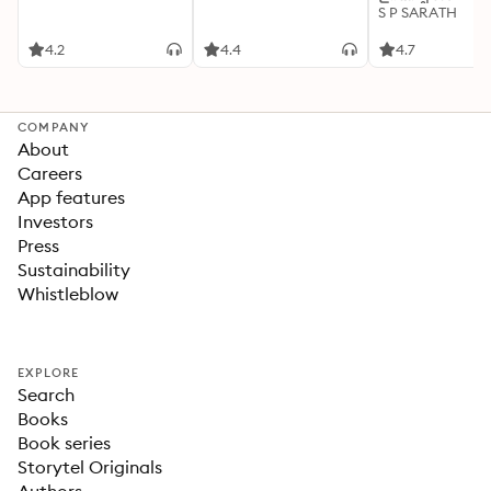
S P SARATH
4.2
4.4
4.7
COMPANY
About
Careers
App features
Investors
Press
Sustainability
Whistleblow
EXPLORE
Search
Books
Book series
Storytel Originals