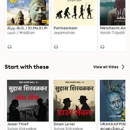
கி.மு. கி.பி. / Ki.Mu.Ki.Pi
Parinaamam
Meluhavin Amar
மதன் / Madhan
Jeyamohan
Amish Tripathi
Start with these
View all titles
Jewel Thief
Down Level
URAKKAPPISHA
Suhas Shirvalkar
Suhas Shirvalkar
ഉറക്കപ്പിശാച്