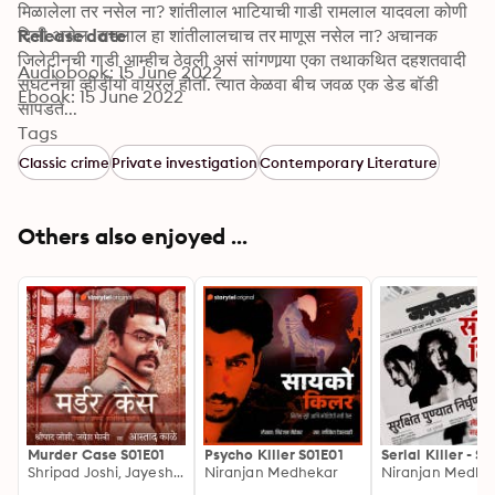
मिळालेला तर नसेल ना? शांतीलाल भाटियाची गाडी रामलाल यादवला कोणी 
दिली असेल. रामलाल हा शांतीलालचाच तर माणूस नसेल ना? अचानक 
Release date
जिलेटीनची गाडी आम्हीच ठेवली असं सांगणार्‍या एका तथाकथित दहशतवादी 
Audiobook: 15 June 2022
संघटनेचा व्हीडीयो वायरल होतो. त्यात केळवा बीच जवळ एक डेड बॉडी 
Ebook: 15 June 2022
सापडते...
Tags
Classic crime
Private investigation
Contemporary Literature
Others also enjoyed ...
Murder Case S01E01
Psycho Killer S01E01
Serial Killer - S0
Shripad Joshi, Jayesh Mestry
Niranjan Medhekar
Niranjan Medhe