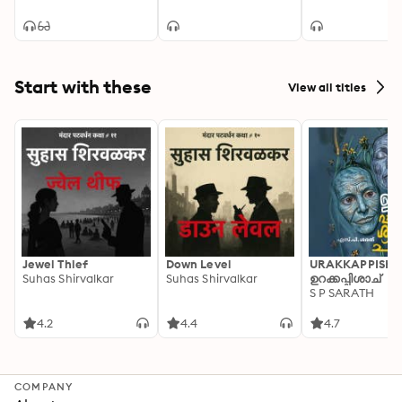
Start with these
View all titles
Jewel Thief
Down Level
URAKKAPPISHA
Suhas Shirvalkar
Suhas Shirvalkar
ഉറക്കപ്പിശാച്
S P SARATH
4.2
4.4
4.7
COMPANY