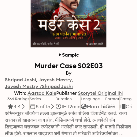
Sample
Murder Case S02E03
By
Shripad Joshi
Jayesh Mestry
Jayesh Mestry /Shripad Joshi
With:
Aastad Kale
Publisher
Storytel Original IN
364 Ratings
Series
Duration
Language
Format
Categor
4.4
8 of 15
1H 12min
Marathi
Crim
अभिमन्यूवर जीवघेणा हल्ला झाल्यामुळे सबंध पोलिस डिपार्टमेंट हलतं. राज्य 
सरकारही खाडकन जागं होतं. मीडियामध्ये चर्चा होते. त्याचवेळी सॅम 
डिसूजाच्या घराजवळ स्फोटकांनी भरलेली कार सापडली, ही बातमी मिडीयात 
लीक होते. रामलाल यादवच्या घरी येणारा तो मारेकरी अतिरेक्यांसोबत 