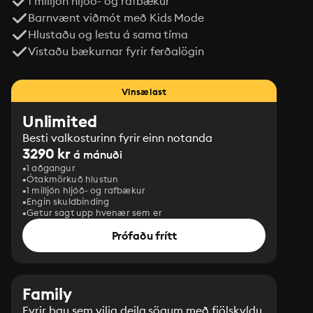
1 milljón hljóð- og rafbækur
Barnvænt viðmót með Kids Mode
Hlustaðu og lestu á sama tíma
Vistaðu bækurnar fyrir ferðalögin
Vinsælast
Unlimited
Besti valkosturinn fyrir einn notanda
3290 kr
á mánuði
1 aðgangur
Ótakmörkuð hlustun
1 milljón hljóð- og rafbækur
Engin skuldbinding
Getur sagt upp hvenær sem er
Prófaðu frítt
Family
Fyrir þau sem vilja deila sögum með fjölskyldu