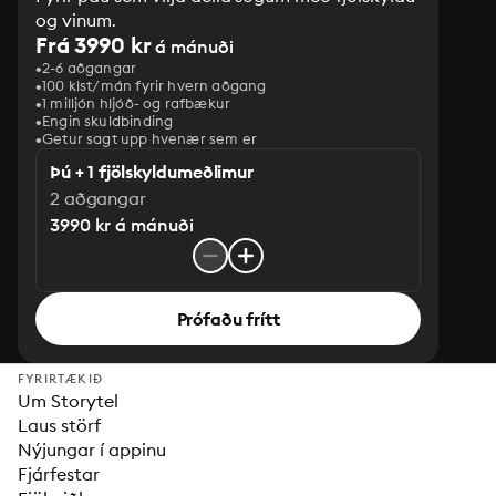
og vinum.
Frá 3990 kr
á mánuði
2-6 aðgangar
100 klst/mán fyrir hvern aðgang
1 milljón hljóð- og rafbækur
‎Engin skuldbinding
Getur sagt upp hvenær sem er
Þú + 1 fjölskyldumeðlimur
2 aðgangar
3990 kr á mánuði
Prófaðu frítt
FYRIRTÆKIÐ
Um Storytel
Laus störf
Nýjungar í appinu
Fjárfestar