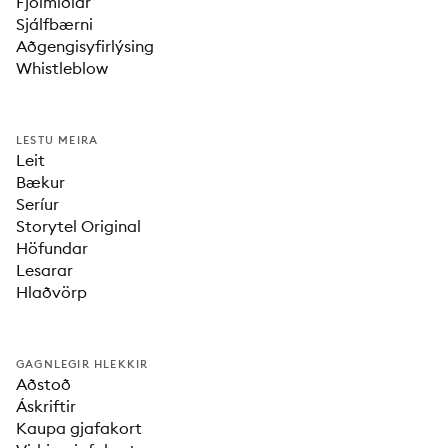
Fjölmiðlar
Sjálfbærni
Aðgengisyfirlýsing
Whistleblow
LESTU MEIRA
Leit
Bækur
Seríur
Storytel Original
Höfundar
Lesarar
Hlaðvörp
GAGNLEGIR HLEKKIR
Aðstoð
Áskriftir
Kaupa gjafakort