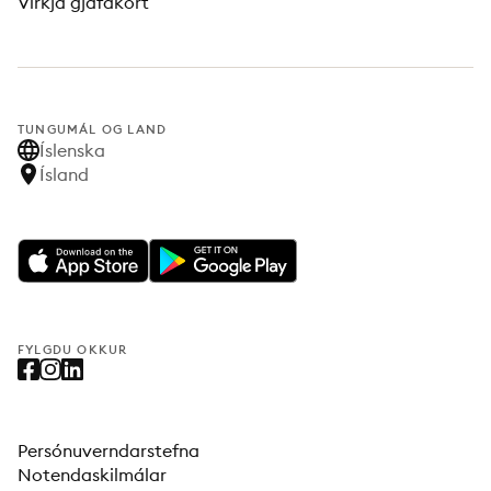
Virkja gjafakort
TUNGUMÁL OG LAND
Íslenska
Ísland
FYLGDU OKKUR
Persónuverndarstefna
Notendaskilmálar