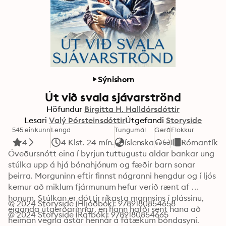
Sýnishorn
Út við svala sjávarströnd
Höfundur
Birgitta H. Halldórsdóttir
Lesari
Valý Þórsteinsdóttir
Útgefandi
Storyside
545 einkunn
Lengd
Tungumál
Gerð
Flokkur
4
4 Klst. 24 mín.
íslenska
Rómantík
Óveðursnótt eina í byrjun tuttugustu aldar bankar ung 
stúlka upp á hjá bónahjónum og fæðir barn sonar 
þeirra. Morguninn eftir finnst nágranni hengdur og í ljós 
kemur að miklum fjármunum hefur verið rænt af 
honum. Stúlkan er dóttir ríkasta mannsins í plássinu, 
© 2024 Storyside (Hljóðbók): 9789180854658
eiganda útgerðarinnar, en hann hafði sent hana að 
© 2024 Storyside (Rafbók): 9789180854665
heiman vegna ástar hennar á fátækum bóndasyni. 
