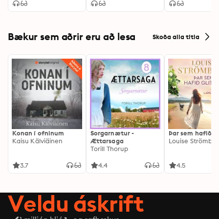
Bækur sem aðrir eru að lesa
Skoða alla titla
Konan í ofninum
Sorgarnætur -
Þar sem hafið gl
Kaisu Kälviäinen
Ættarsaga
Louise Strömbe
Torill Thorup
3.7
4.4
4.5
Veldu áskrift