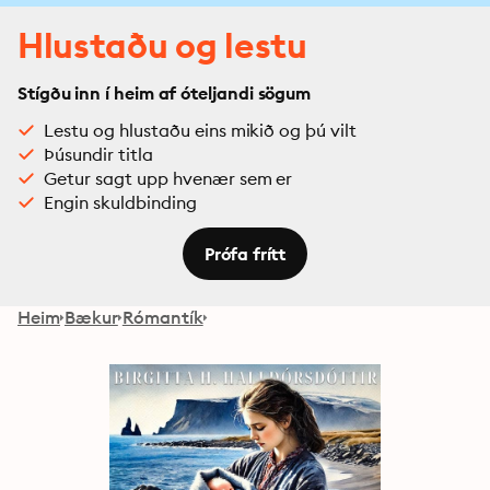
Hlustaðu og lestu
Stígðu inn í heim af óteljandi sögum
Lestu og hlustaðu eins mikið og þú vilt
Þúsundir titla
Getur sagt upp hvenær sem er
Engin skuldbinding
Prófa frítt
Heim
Bækur
Rómantík