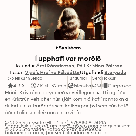
Sýnishorn
Í upphafi var morðið
Höfundur
Árni Þórarinsson
Páll Kristinn Pálsson
Lesari
Vigdís Hrefna Pálsdóttir
Útgefandi
Storyside
373 einkunn
Lengd
Tungumál
Gerð
Flokkur
4.3
7 Klst. 32 mín.
íslenska
Glæpasögu
Móðir Kristrúnar deyr með voveiflegum hætti og áður 
en Kristrún veit af er hún sjálf komin á kaf í rannsókn á 
dularfullri atburðarás sem kollvarpar því sem hún hafði 
áður talið sannleikann um ævi sína. 

© 2025 Storyside (Hljóðbók): 9789180906043
Sagan leikur sér öðrum þræði að sakamálasögunni sem 
© 2025 Storyside (Rafbók): 9789180906036
bókmenntaformi, þar sem blandað er saman 