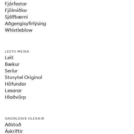
Fjárfestar
Fjölmiðlar
Sjálfbærni
Aðgengisyfirlýsing
Whistleblow
LESTU MEIRA
Leit
Bækur
Seríur
Storytel Original
Höfundar
Lesarar
Hlaðvörp
GAGNLEGIR HLEKKIR
Aðstoð
Áskriftir