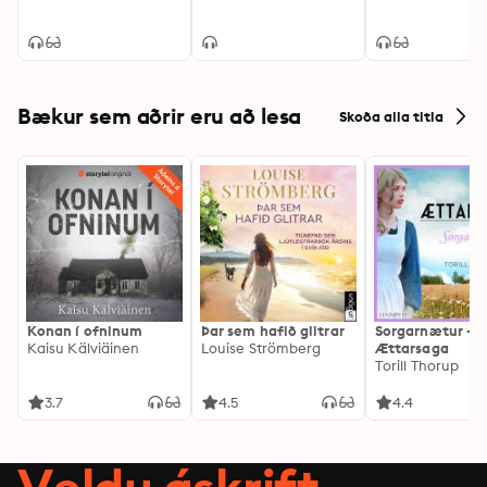
Bækur sem aðrir eru að lesa
Skoða alla titla
Konan í ofninum
Þar sem hafið glitrar
Sorgarnætur -
Kaisu Kälviäinen
Louise Strömberg
Ættarsaga
Torill Thorup
3.7
4.5
4.4