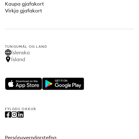
Kaupa gjafakort
Virkja gjafakort
TUNGUMÁL OG LAND
Íslenska
Ísland
FYLGDU OKKUR
Persónuverndarstefna