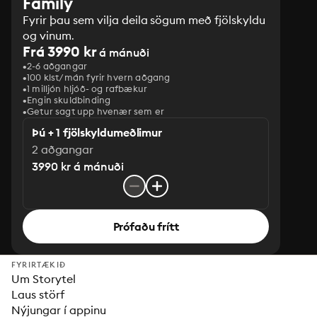
Family
Fyrir þau sem vilja deila sögum með fjölskyldu
og vinum.
Frá 3990 kr
á mánuði
2-6 aðgangar
100 klst/mán fyrir hvern aðgang
1 milljón hljóð- og rafbækur
‎Engin skuldbinding
Getur sagt upp hvenær sem er
Þú + 1 fjölskyldumeðlimur
2 aðgangar
3990 kr á mánuði
Prófaðu frítt
FYRIRTÆKIÐ
Um Storytel
Laus störf
Nýjungar í appinu