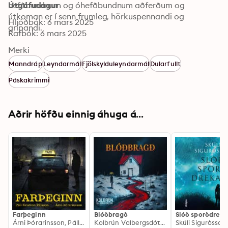
hefðbundnum og óhefðbundnum aðferðum og 
Útgáfudagur
útkoman er í senn frumleg, hörkuspennandi og 
Hljóðbók: 6 mars 2025
grípandi. 

Rafbók: 6 mars 2025
Árni er einn helsti spennusagnahöfundur þjóðarinnar og 
Merki
Páll Kristinn er höfundur fjölmargra þekktra 
Manndráp
Leyndarmál
Fjölskylduleyndarmál
Dularfullt
skáldverka. Þetta er fyrsta sameiginlega skáldsaga 
Páskakrimmi
þeirra.
Aðrir höfðu einnig áhuga á...
Farþeginn
Blóðbragð
Slóð sporðdreka
Árni Þórarinsson, Páll Kristinn Pálsson
Kolbrún Valbergsdóttir
Skúli Sigurðsson