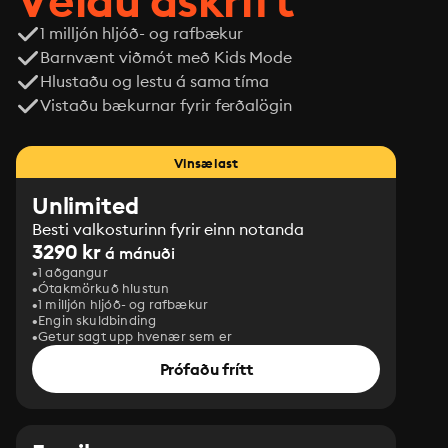
Veldu áskrift
1 milljón hljóð- og rafbækur
Barnvænt viðmót með Kids Mode
Hlustaðu og lestu á sama tíma
Vistaðu bækurnar fyrir ferðalögin
Vinsælast
Unlimited
Besti valkosturinn fyrir einn notanda
3290 kr
á mánuði
1 aðgangur
Ótakmörkuð hlustun
1 milljón hljóð- og rafbækur
Engin skuldbinding
Getur sagt upp hvenær sem er
Prófaðu frítt