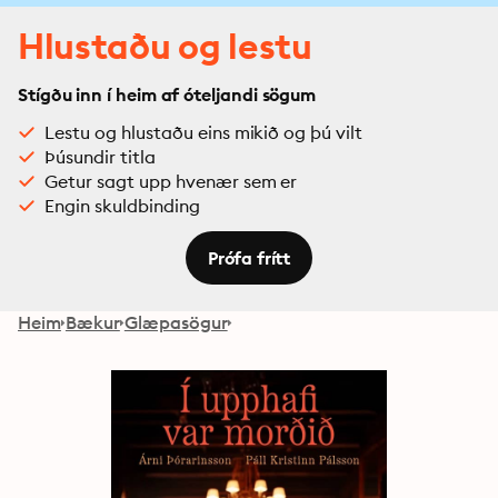
Hlustaðu og lestu
Stígðu inn í heim af óteljandi sögum
Lestu og hlustaðu eins mikið og þú vilt
Þúsundir titla
Getur sagt upp hvenær sem er
Engin skuldbinding
Prófa frítt
Heim
Bækur
Glæpasögur