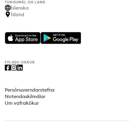
TUNGUMÁL OG LAND
Íslenska
Ísland
FYLGDU OKKUR
Persónuverndarstefna
Notendaskilmálar
Um vafrakökur