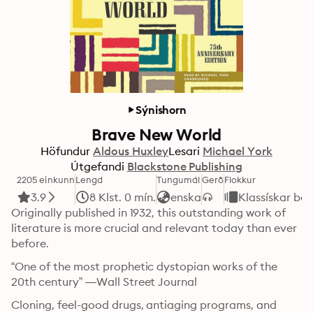
Sýnishorn
Brave New World
Höfundur
Aldous Huxley
Lesari
Michael York
Útgefandi
Blackstone Publishing
2205 einkunn
Lengd
Tungumál
Gerð
Flokkur
3.9
8 Klst. 0 mín.
enska
Klassískar bó
Originally published in 1932, this outstanding work of 
literature is more crucial and relevant today than ever 
before. 
“One of the most prophetic dystopian works of the 
20th century” —Wall Street Journal
Cloning, feel-good drugs, antiaging programs, and 