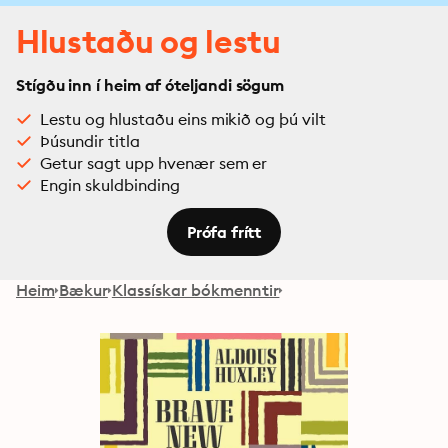
Hlustaðu og lestu
Stígðu inn í heim af óteljandi sögum
Lestu og hlustaðu eins mikið og þú vilt
Þúsundir titla
Getur sagt upp hvenær sem er
Engin skuldbinding
Prófa frítt
Heim
Bækur
Klassískar bókmenntir