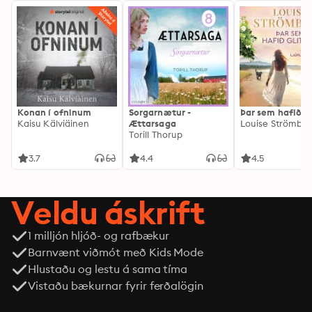
Konan í ofninum
Sorgarnætur -
Þar sem hafið gl
Kaisu Kälviäinen
Ættarsaga
Louise Strömbe
Torill Thorup
3.7
4.4
4.5
Veldu áskrift
1 milljón hljóð- og rafbækur
Barnvænt viðmót með Kids Mode
Hlustaðu og lestu á sama tíma
Vistaðu bækurnar fyrir ferðalögin