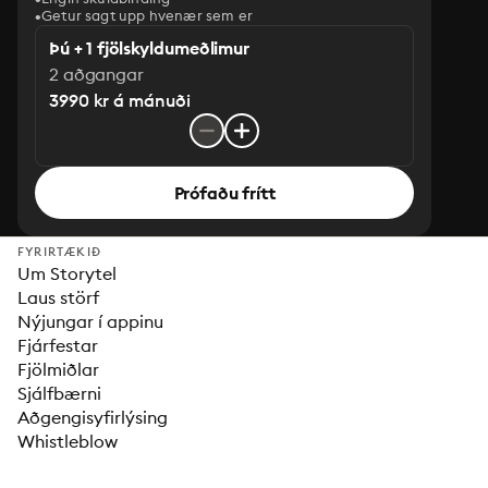
Getur sagt upp hvenær sem er
Þú + 1 fjölskyldumeðlimur
2 aðgangar
3990 kr á mánuði
Prófaðu frítt
FYRIRTÆKIÐ
Um Storytel
Laus störf
Nýjungar í appinu
Fjárfestar
Fjölmiðlar
Sjálfbærni
Aðgengisyfirlýsing
Whistleblow