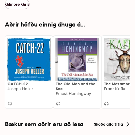
Gilmore Girls
Aðrir höfðu einnig áhuga á...
CATCH-22
The Old Man and the
The Metamorph
Joseph Heller
Sea
Franz Kafka
Ernest Hemingway
Bækur sem aðrir eru að lesa
Skoða alla titla