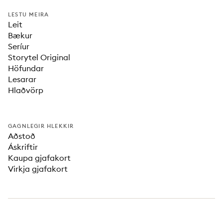
LESTU MEIRA
Leit
Bækur
Seríur
Storytel Original
Höfundar
Lesarar
Hlaðvörp
GAGNLEGIR HLEKKIR
Aðstoð
Áskriftir
Kaupa gjafakort
Virkja gjafakort