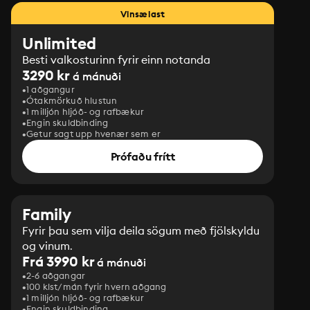
Vinsælast
Unlimited
Besti valkosturinn fyrir einn notanda
3290 kr
á mánuði
1 aðgangur
Ótakmörkuð hlustun
1 milljón hljóð- og rafbækur
Engin skuldbinding
Getur sagt upp hvenær sem er
Prófaðu frítt
Family
Fyrir þau sem vilja deila sögum með fjölskyldu
og vinum.
Frá 3990 kr
á mánuði
2-6 aðgangar
100 klst/mán fyrir hvern aðgang
1 milljón hljóð- og rafbækur
‎Engin skuldbinding