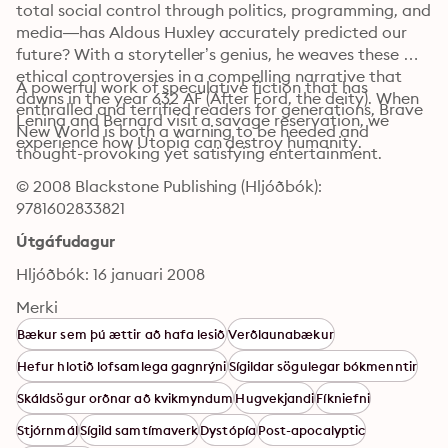
total social control through politics, programming, and 
media—has Aldous Huxley accurately predicted our 
future? With a storyteller’s genius, he weaves these 
ethical controversies in a compelling narrative that 
A powerful work of speculative fiction that has 
dawns in the year 632 AF (After Ford, the deity). When 
enthralled and terrified readers for generations, Brave 
Lenina and Bernard visit a savage reservation, we 
New World is both a warning to be heeded and 
experience how Utopia can destroy humanity.
thought-provoking yet satisfying entertainment.
© 2008 Blackstone Publishing (Hljóðbók): 
9781602833821
Útgáfudagur
Hljóðbók: 16 januari 2008
Merki
Bækur sem þú ættir að hafa lesið
Verðlaunabækur
Hefur hlotið lofsamlega gagnrýni
Sígildar sögulegar bókmenntir
Skáldsögur orðnar að kvikmyndum
Hugvekjandi
Fíkniefni
Stjórnmál
Sígild samtímaverk
Dystópía
Post-apocalyptic