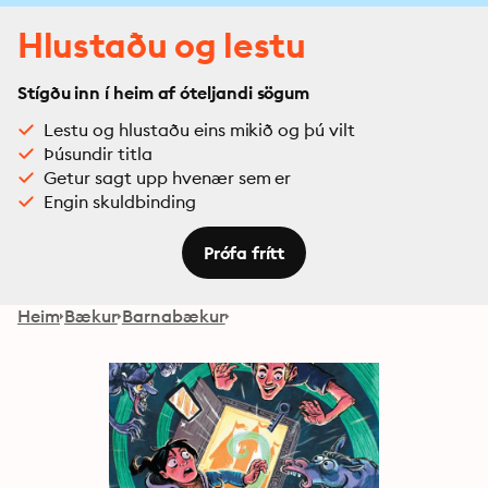
Hlustaðu og lestu
Stígðu inn í heim af óteljandi sögum
Lestu og hlustaðu eins mikið og þú vilt
Þúsundir titla
Getur sagt upp hvenær sem er
Engin skuldbinding
Prófa frítt
Heim
Bækur
Barnabækur