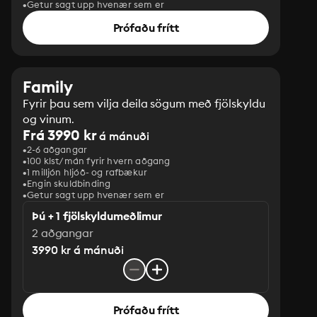
Getur sagt upp hvenær sem er
Prófaðu frítt
Family
Fyrir þau sem vilja deila sögum með fjölskyldu
og vinum.
Frá 3990 kr
á mánuði
2-6 aðgangar
100 klst/mán fyrir hvern aðgang
1 milljón hljóð- og rafbækur
‎Engin skuldbinding
Getur sagt upp hvenær sem er
Þú + 1 fjölskyldumeðlimur
2 aðgangar
3990 kr á mánuði
Prófaðu frítt