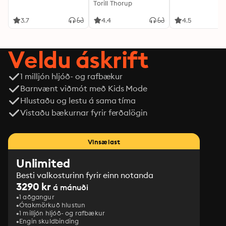
Torill Thorup
3.7
4.4
4.5
Veldu áskrift
1 milljón hljóð- og rafbækur
Barnvænt viðmót með Kids Mode
Hlustaðu og lestu á sama tíma
Vistaðu bækurnar fyrir ferðalögin
Vinsælast
Unlimited
Besti valkosturinn fyrir einn notanda
3290 kr
á mánuði
1 aðgangur
Ótakmörkuð hlustun
1 milljón hljóð- og rafbækur
Engin skuldbinding