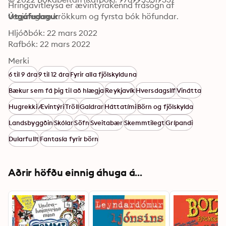
Hringavitleysa er ævintýrakennd frásögn af 
venjulegum krökkum og fyrsta bók höfundar.
Útgáfudagur
Hljóðbók: 22 mars 2022
Rafbók: 22 mars 2022
Merki
6 til 9 ára
9 til 12 ára
Fyrir alla fjölskylduna
Bækur sem fá þig til að hlægja
Reykjavík
Hversdagslíf
Vinátta
Hugrekki
Ævintýri
Tröll
Galdrar
Háttatími
Börn og fjölskylda
Landsbyggðin
Skólar
Söfn
Sveitabær
Skemmtilegt
Grípandi
Dularfullt
Fantasía fyrir börn
Aðrir höfðu einnig áhuga á...