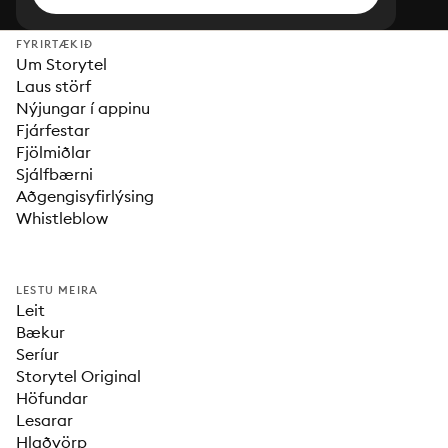
FYRIRTÆKIÐ
Um Storytel
Laus störf
Nýjungar í appinu
Fjárfestar
Fjölmiðlar
Sjálfbærni
Aðgengisyfirlýsing
Whistleblow
LESTU MEIRA
Leit
Bækur
Seríur
Storytel Original
Höfundar
Lesarar
Hlaðvörp