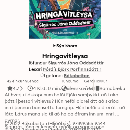
Sýnishorn
Hringavitleysa
Höfundur
Sigurrós Jóna Oddsdóttir
Lesari
Þórdís Björk Þorfinnsdóttir
Útgefandi
Bókabeitan
42 einkunn
Lengd
Tungumál
Gerð
Flokkur
4.7
4 Klst. 0 mín.
íslenska
Barnabækur
Af hverju í ósköpunum hafði Fjóla samþykkt að taka 
þátt í þessari vitleysu? Hún hefði aldrei átt að skríða 
inn í þennan bannsetta forngrip. Hún hefði aldrei átt að 
láta Lárus mana sig til að halda áfram inn um innri 
dyrnar.

© 2022 Bókabeitan (Hljóðbók): 9789935519344
Sigurrós Jóna er kennari, móðir og sagnakona. 
© 2022 Bókabeitan (Rafbók): 9789935519337