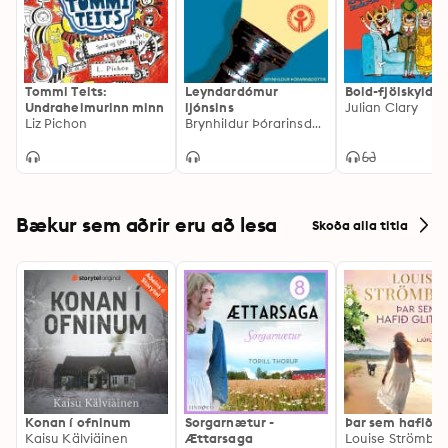
Tommi Teits:
Leyndardómur
Bold-fjölskylda
Undraheimurinn minn
ljónsins
Julian Clary
Liz Pichon
Brynhildur Þórarinsdóttir
Bækur sem aðrir eru að lesa
Skoða alla titla
Konan í ofninum
Sorgarnætur -
Þar sem hafið gl
Kaisu Kälviäinen
Ættarsaga
Louise Strömbe