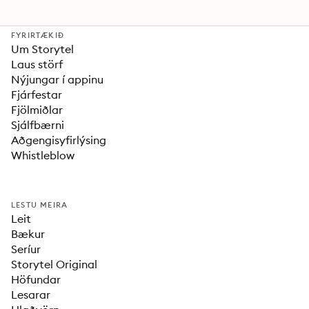
FYRIRTÆKIÐ
Um Storytel
Laus störf
Nýjungar í appinu
Fjárfestar
Fjölmiðlar
Sjálfbærni
Aðgengisyfirlýsing
Whistleblow
LESTU MEIRA
Leit
Bækur
Seríur
Storytel Original
Höfundar
Lesarar