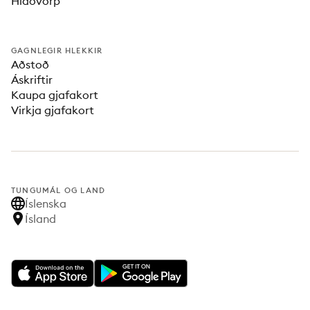
Hlaðvörp
GAGNLEGIR HLEKKIR
Aðstoð
Áskriftir
Kaupa gjafakort
Virkja gjafakort
TUNGUMÁL OG LAND
Íslenska
Ísland