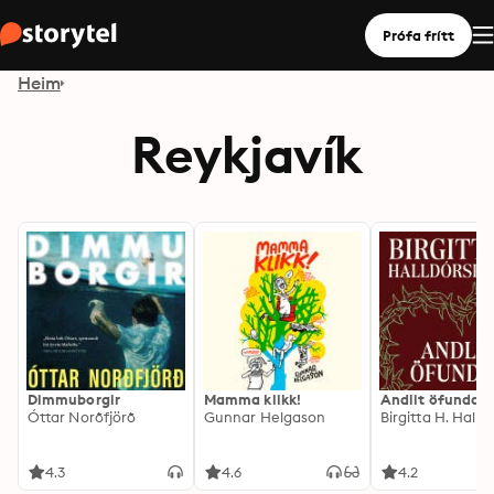
Prófa frítt
Heim
Reykjavík
Dimmuborgir
Mamma klikk!
Andlit öfundar
Óttar Norðfjörð
Gunnar Helgason
4.3
4.6
4.2