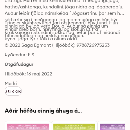
áratugi. Hún er með kennsluréttindi í meðgöngujóga, 
hatha/ashtanga, kundalini, jóga nidra og jógaþerapíu. 
Auður leiðir fjölda námskeiða í Jógasetrinu þar sem hún 
sérhæfir sig í meðgöngu- og mömmujóga en hún býr 
Trine er skynhreyfiþjálfari og kennari í núvitund. Hún 
einnig að því að vera Doula. Auður sá einnig um 
vinnur með börn, hreyfingu og slökun út frá 
krakkajóga í Stundinni okkar og hefur þar af leiðandi 
tilfinningalegri og heildrænni nálgun.
kynnt jóga fyrir fólki á öllum aldri.
© 2022 Saga Egmont (Hljóðbók): 9788726975253
Þýðendur: E.S.
Útgáfudagur
Hljóðbók: 16 maj 2022
Merki
3 til 6 ára
Aðrir höfðu einnig áhuga á...