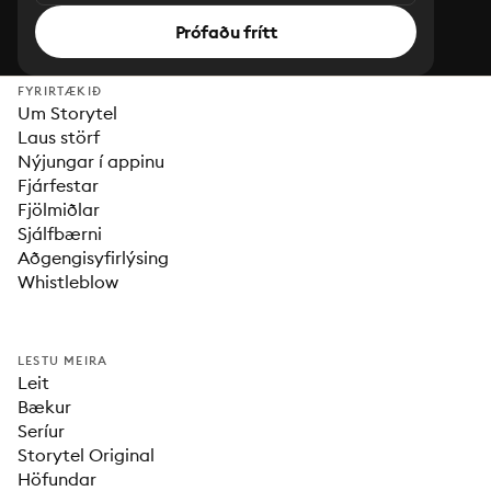
Prófaðu frítt
FYRIRTÆKIÐ
Um Storytel
Laus störf
Nýjungar í appinu
Fjárfestar
Fjölmiðlar
Sjálfbærni
Aðgengisyfirlýsing
Whistleblow
LESTU MEIRA
Leit
Bækur
Seríur
Storytel Original
Höfundar