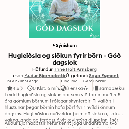
Sýnishorn
Hugleiðsla og slökun fyrir börn - Góð
dagslok
Höfundur
Trine Holt Arnsberg
Lesari
Audur Bjarnadottir
Útgefandi
Saga Egmont
24 einkunn
Lengd
Tungumál
Gerð
Flokkur
4.6
0 Klst. 6 mín.
íslenska
Barnabækur
Leidd hugleiðsla og slökun þar sem við förum með 5-8 
ára gömlum börnum í rólegar skynferðir. Tilvalið til 
hlustunar þegar börnin hafa þörf fyrir hvíld í önnum 
dagsins. Hugleiðslan auðveldar þeim að slaka á, sofna, 
vakna, anda og ferðast á vit ævintýra djúpt inni í sér. 
Auður Bjarnadóttir hefur kennt jóga undanfarna tvo 