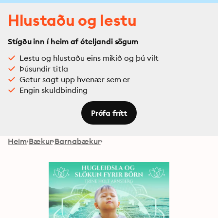
Hlustaðu og lestu
Stígðu inn í heim af óteljandi sögum
Lestu og hlustaðu eins mikið og þú vilt
Þúsundir titla
Getur sagt upp hvenær sem er
Engin skuldbinding
Prófa frítt
Heim
Bækur
Barnabækur