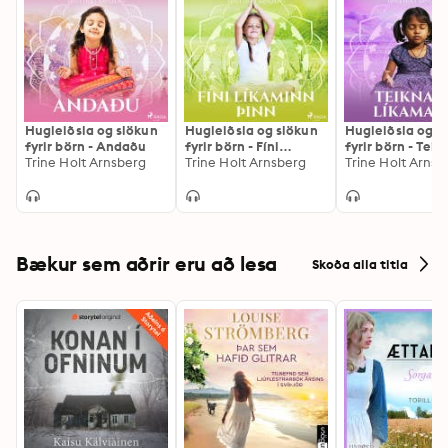
Hugleiðsla og slökun
Hugleiðsla og slökun
Hugleiðsla og s
fyrir börn - Andaðu
fyrir börn - Fíni
fyrir börn - Tei
Trine Holt Arnsberg
líkaminn þinn
Trine Holt Arnsberg
líkamann
Trine Holt Arnsb
Bækur sem aðrir eru að lesa
Skoða alla titla