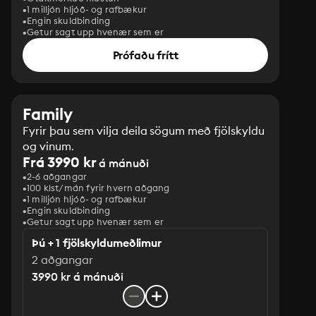
1 milljón hljóð- og rafbækur
Engin skuldbinding
Getur sagt upp hvenær sem er
Prófaðu frítt
Family
Fyrir þau sem vilja deila sögum með fjölskyldu
og vinum.
Frá 3990 kr
á mánuði
2-6 aðgangar
100 klst/mán fyrir hvern aðgang
1 milljón hljóð- og rafbækur
‎Engin skuldbinding
Getur sagt upp hvenær sem er
Þú + 1 fjölskyldumeðlimur
2 aðgangar
3990 kr á mánuði