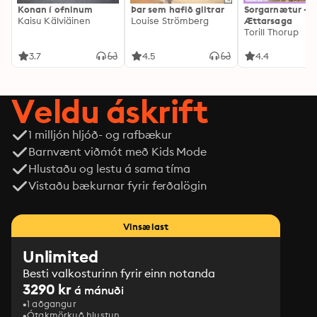
Konan í ofninum
Þar sem hafið glitrar
Sorgarnætur -
Kaisu Kälviäinen
Louise Strömberg
Ættarsaga
Torill Thorup
3.7
4.5
4.4
Veldu áskrift
1 milljón hljóð- og rafbækur
Barnvænt viðmót með Kids Mode
Hlustaðu og lestu á sama tíma
Vistaðu bækurnar fyrir ferðalögin
Vinsælast
Unlimited
Besti valkosturinn fyrir einn notanda
3290 kr
á mánuði
1 aðgangur
Ótakmörkuð hlustun