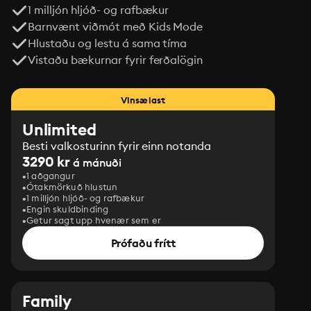
1 milljón hljóð- og rafbækur
Barnvænt viðmót með Kids Mode
Hlustaðu og lestu á sama tíma
Vistaðu bækurnar fyrir ferðalögin
Vinsælast
Unlimited
Besti valkosturinn fyrir einn notanda
3290 kr
á mánuði
1 aðgangur
Ótakmörkuð hlustun
1 milljón hljóð- og rafbækur
Engin skuldbinding
Getur sagt upp hvenær sem er
Prófaðu frítt
Family