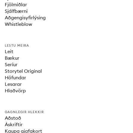
Fjölmiðlar
Sjálfbærni
Aðgengisyfirlýsing
Whistleblow
LESTU MEIRA
Leit
Bækur
Seríur
Storytel Original
Höfundar
Lesarar
Hlaðvörp
GAGNLEGIR HLEKKIR
Aðstoð
Áskriftir
Kaupa gjafakort