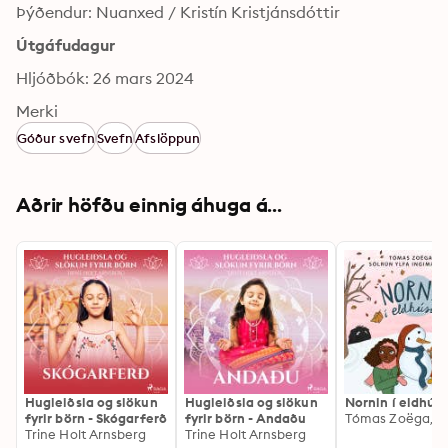
Þýðendur: Nuanxed / Kristín Kristjánsdóttir
Útgáfudagur
Hljóðbók: 26 mars 2024
Merki
Góður svefn
Svefn
Afslöppun
Aðrir höfðu einnig áhuga á...
Hugleiðsla og slökun
Hugleiðsla og slökun
Nornin í eldhús
fyrir börn - Skógarferð
fyrir börn - Andaðu
Trine Holt Arnsberg
Trine Holt Arnsberg