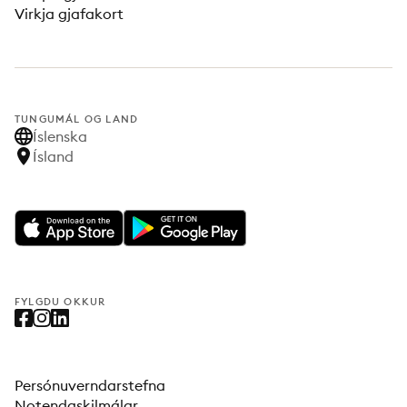
Virkja gjafakort
TUNGUMÁL OG LAND
Íslenska
Ísland
FYLGDU OKKUR
Persónuverndarstefna
Notendaskilmálar