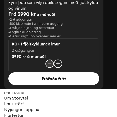
Fyrir þau sem vilja deila sögum með fjölskyldu
og vinum.
Frá 3990 kr
á mánuði
2-6 aðgangar
100 klst/mán fyrir hvern aðgang
1 milljón hljóð- og rafbækur
‎Engin skuldbinding
Getur sagt upp hvenær sem er
Þú + 1 fjölskyldumeðlimur
2 aðgangar
3990 kr á mánuði
Prófaðu frítt
FYRIRTÆKIÐ
Um Storytel
Laus störf
Nýjungar í appinu
Fjárfestar