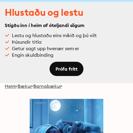
Hlustaðu og lestu
Stígðu inn í heim af óteljandi sögum
Lestu og hlustaðu eins mikið og þú vilt
Þúsundir titla
Getur sagt upp hvenær sem er
Engin skuldbinding
Prófa frítt
Heim
Bækur
Barnabækur