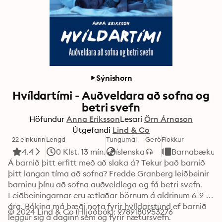
Sýnishorn
Hvíldartími - Auðveldara að sofna og
betri svefn
Höfundur
Anna Eriksson
Lesari
Örn Árnason
Útgefandi
Lind & Co
22 einkunn
Lengd
Tungumál
Gerð
Flokkur
4.4
0 Klst. 13 mín.
íslenska
Barnabækur
Á barnið þitt erfitt með að slaka á? Tekur það barnið 
þitt langan tíma að sofna? Fredde Granberg leiðbeinir 
barninu þínu að sofna auðveldlega og fá betri svefn. 
Leiðbeiningarnar eru ætlaðar börnum á aldrinum 6-9 
ára. Bókina má bæði nota fyrir hvíldarstund ef barnið 
© 2024 Lind & Co (Hljóðbók): 9789180953276
leggur sig á daginn sem og fyrir nætursvefn.