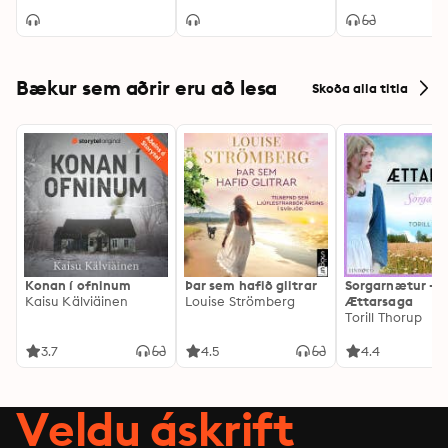
Bækur sem aðrir eru að lesa
Skoða alla titla
Konan í ofninum
Þar sem hafið glitrar
Sorgarnætur -
Kaisu Kälviäinen
Louise Strömberg
Ættarsaga
Torill Thorup
3.7
4.5
4.4
Veldu áskrift