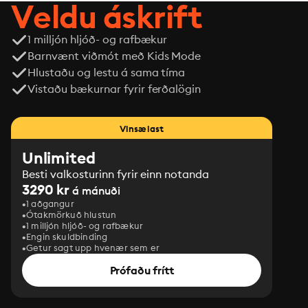
Veldu áskrift
1 milljón hljóð- og rafbækur
Barnvænt viðmót með Kids Mode
Hlustaðu og lestu á sama tíma
Vistaðu bækurnar fyrir ferðalögin
Vinsælast
Unlimited
Besti valkosturinn fyrir einn notanda
3290 kr
á mánuði
1 aðgangur
Ótakmörkuð hlustun
1 milljón hljóð- og rafbækur
Engin skuldbinding
Getur sagt upp hvenær sem er
Prófaðu frítt