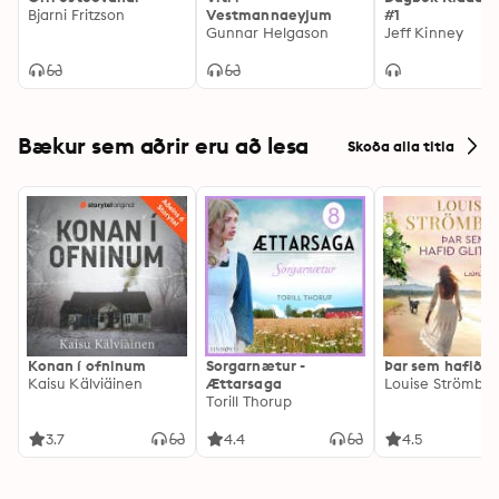
Bjarni Fritzson
Vestmannaeyjum
#1
Gunnar Helgason
Jeff Kinney
Bækur sem aðrir eru að lesa
Skoða alla titla
Konan í ofninum
Sorgarnætur -
Þar sem hafið gl
Kaisu Kälviäinen
Ættarsaga
Louise Strömbe
Torill Thorup
3.7
4.4
4.5