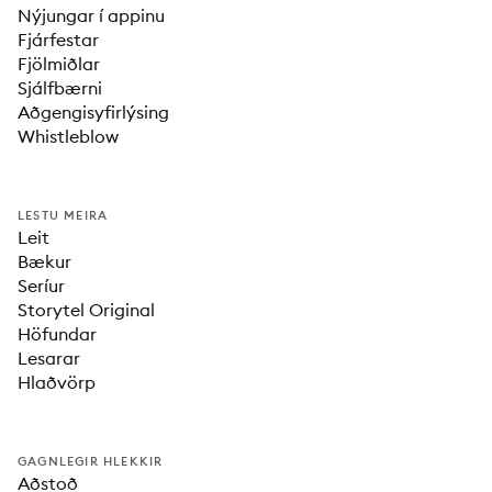
Nýjungar í appinu
Fjárfestar
Fjölmiðlar
Sjálfbærni
Aðgengisyfirlýsing
Whistleblow
LESTU MEIRA
Leit
Bækur
Seríur
Storytel Original
Höfundar
Lesarar
Hlaðvörp
GAGNLEGIR HLEKKIR
Aðstoð