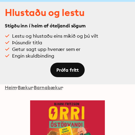
Hlustaðu og lestu
Stígðu inn í heim af óteljandi sögum
Lestu og hlustaðu eins mikið og þú vilt
Þúsundir titla
Getur sagt upp hvenær sem er
Engin skuldbinding
Prófa frítt
Heim
Bækur
Barnabækur