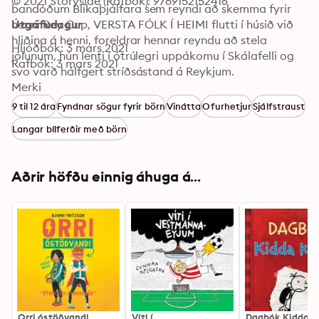
© 2021 Storyside (Rafbók): 9789152152416
bandóðum Blikaþjálfara sem reyndi að skemma fyrir 
henni Rey Cup, VERSTA FÓLK Í HEIMI flutti í húsið við 
Útgáfudagur
hliðina á henni, foreldrar hennar reyndu að stela 
Hljóðbók: 3 mars 2021
jólunum, hún lenti í ótrúlegri uppákomu í Skálafelli og 
Rafbók: 3 mars 2021
svo varð hálfgert stríðsástand á Reykjum. 

Merki
Sem betur fer hafði Magga mig með sér til halds og 
9 til 12 ára
Fyndnar sögur fyrir börn
Vinátta
Ofurhetjur
Sjálfstraust
trausts í gegnum þessa vitleysu.
Langar bílferðir með börn
Aðrir höfðu einnig áhuga á...
Orri óstöðvandi
Víti í
Dagbók Kidda k