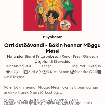
Sýnishorn
Orri óstöðvandi - Bókin hennar Möggu
Messi
Höfundur
Bjarni Fritzson
Lesari
Rúnar Freyr Gíslason
Útgefandi
Storyside
702 einkunn
Sería
Lengd
Tungumál
Gerð
Flokk
4.7
3 af 8
3 Klst. 51 mín.
íslenska
B
Kæri lesandi, 

Þá er bókin hennar Möggu Messi loksins tilbúin og hún 
er ekkert annað en stórkostleg. 

© 2021 Storyside (Hljóðbók): 9789152150771
Ég vil alls ekki ljóstra of miklu upp en Magga lenti í 