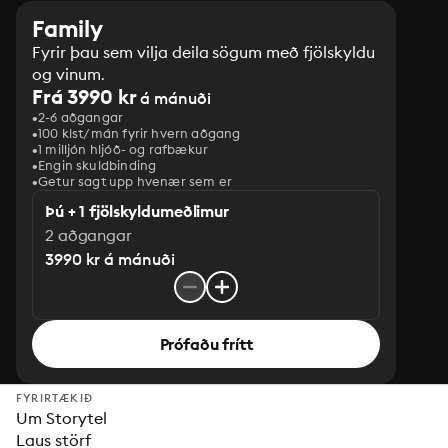
Family
Fyrir þau sem vilja deila sögum með fjölskyldu
og vinum.
Frá 3990 kr
á mánuði
2-6 aðgangar
100 klst/mán fyrir hvern aðgang
1 milljón hljóð- og rafbækur
‎Engin skuldbinding
Getur sagt upp hvenær sem er
Þú + 1 fjölskyldumeðlimur
2 aðgangar
3990 kr á mánuði
Prófaðu frítt
FYRIRTÆKIÐ
Um Storytel
Laus störf