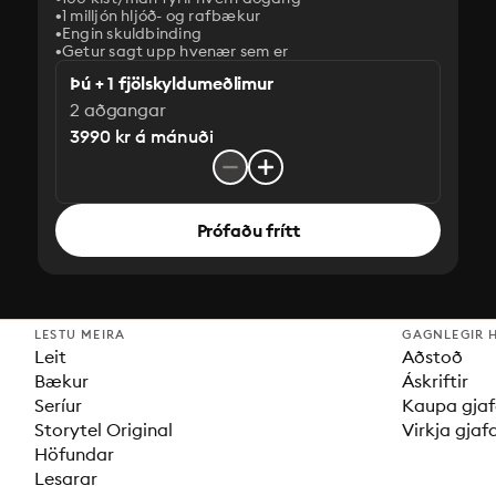
1 milljón hljóð- og rafbækur
‎Engin skuldbinding
Getur sagt upp hvenær sem er
Þú + 1 fjölskyldumeðlimur
2 aðgangar
3990 kr á mánuði
Prófaðu frítt
LESTU MEIRA
GAGNLEGIR 
Leit
Aðstoð
Bækur
Áskriftir
Seríur
Kaupa gjaf
Storytel Original
Virkja gjaf
Höfundar
Lesarar