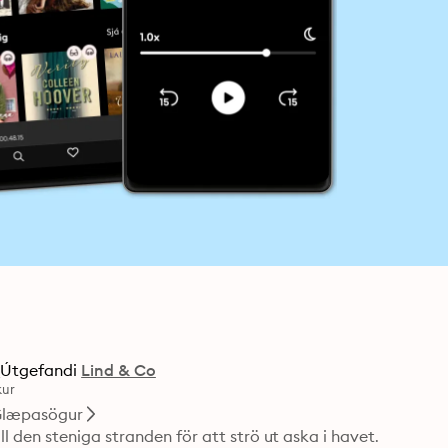
g
Útgefandi
Lind & Co
kur
læpasögur
den steniga stranden för att strö ut aska i havet. 