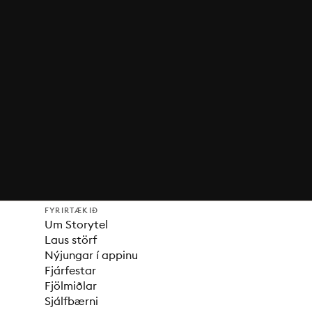
FYRIRTÆKIÐ
Um Storytel
Laus störf
Nýjungar í appinu
Fjárfestar
Fjölmiðlar
Sjálfbærni