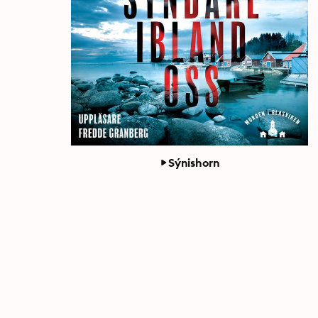
Sýnishorn