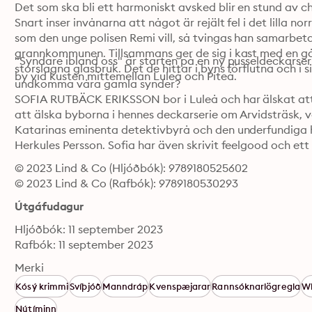
Det som ska bli ett harmoniskt avsked blir en stund av c
Snart inser invånarna att något är rejält fel i det lilla no
som den unge polisen Remi vill, så tvingas han samarbet
grannkommunen. Tillsammans ger de sig i kast med en g
"Syndare ibland oss" är starten på en ny pusseldeckarserie
storslagna glasbruk. Det de hittar i byns förflutna och i 
by vid kusten mittemellan Luleå och Piteå.
undkomma våra gamla synder?
SOFIA RUTBÄCK ERIKSSON bor i Luleå och har älskat att
att älska byborna i hennes deckarserie om Arvidsträsk, 
Katarinas eminenta detektivbyrå och den underfundiga h
Herkules Persson. Sofia har även skrivit feelgood och ett
© 2023 Lind & Co (Hljóðbók): 9789180525602
© 2023 Lind & Co (Rafbók): 9789180530293
Útgáfudagur
Hljóðbók: 11 september 2023
Rafbók: 11 september 2023
Merki
Kósý krimmi
Svíþjóð
Manndráp
Kvenspæjarar
Rannsóknarlögregla
W
Nútíminn