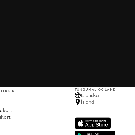
TUNGUMÁL OG LAND
HLEKKIR
Íslenska
Ísland
akort
akort