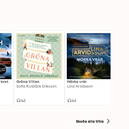
rkret
Gröna Villan
Mörka vrår
Bland
Sofia Rutbäck Eriksson
Lina Arvidsson
bajon
Sanna
Skoða alla titla