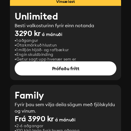
Vinsælast
Unlimited
Besti valkosturinn fyrir einn notanda
3290 kr
á mánuði
1 aðgangur
Ótakmörkuð hlustun
1 milljón hljóð- og rafbækur
Engin skuldbinding
Getur sagt upp hvenær sem er
Prófaðu frítt
Family
Fyrir þau sem vilja deila sögum með fjölskyldu
og vinum.
Frá 3990 kr
á mánuði
2-6 aðgangar
100 klst/mán fyrir hvern aðgang