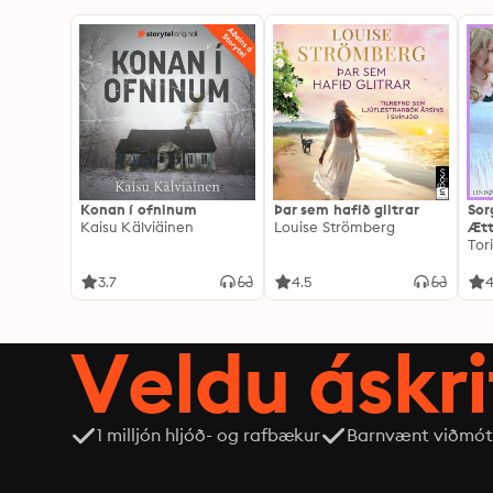
Konan í ofninum
Þar sem hafið glitrar
Sor
Kaisu Kälviäinen
Louise Strömberg
Ætt
Tor
3.7
4.5
4
Veldu áskri
1 milljón hljóð- og rafbækur
Barnvænt viðmót