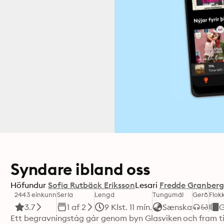
Syndare ibland oss
Höfundur
Sofia Rutbäck Eriksson
Lesari
Fredde Granber
2443 einkunn
Sería
Lengd
Tungumál
Gerð
Flok
3.7
1 af 2
9 Klst. 11 mín.
Sænska
G
Ett begravningståg går genom byn Glasviken och fram till 