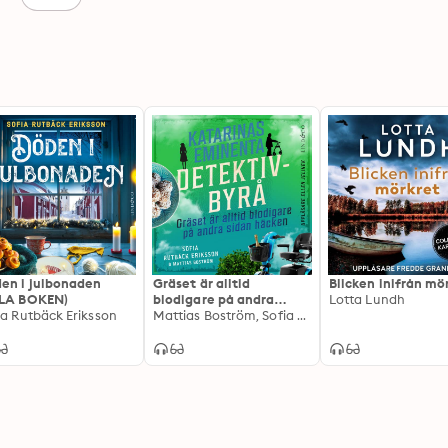
en i julbonaden
Gräset är alltid
Blicken inifrån mö
LA BOKEN)
blodigare på andra
Lotta Lundh
ia Rutbäck Eriksson
sidan häcken
Mattias Boström, Sofia Rutbäck Eriksson