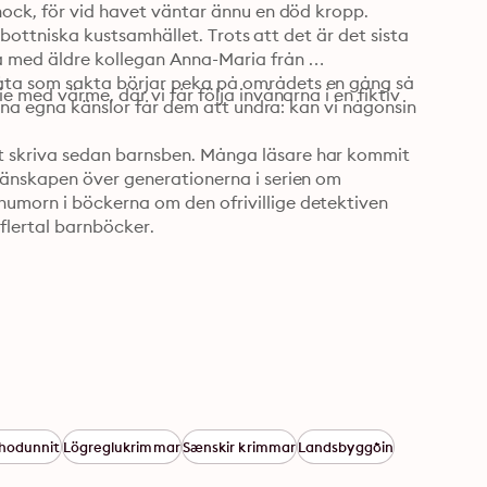
hock, för vid havet väntar ännu en död kropp. 
rrbottniska kustsamhället. Trots att det är det sista 
a med äldre kollegan Anna-Maria från 
åta som sakta börjar peka på områdets en gång så 
 med värme, där vi får följa invånarna i en fiktiv 
sina egna känslor får dem att undra: kan vi någonsin 
 skriva sedan barnsben. Många läsare har kommit 
vänskapen över generationerna i serien om 
umorn i böckerna om den ofrivillige detektiven 
 flertal barnböcker.
hodunnit
Lögreglukrimmar
Sænskir krimmar
Landsbyggðin