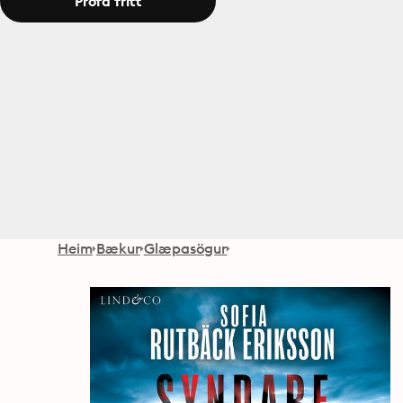
Prófa frítt
Heim
Bækur
Glæpasögur