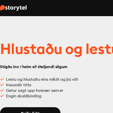
Hlustaðu og lest
Stígðu inn í heim af óteljandi sögum
Lestu og hlustaðu eins mikið og þú vilt
Þúsundir titla
Getur sagt upp hvenær sem er
Engin skuldbinding