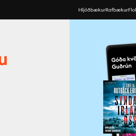
Hljóðbækur
Rafbækur
Flo
u