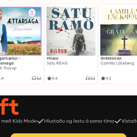
garnætur -
Hildur
Grátkonan
arsaga
Satu Rämö
Camilla Läckberg
ill Thorup
.4
4.4
4.3
ft
 með Kids Mode
Hlustaðu og lestu á sama tíma
Vistað