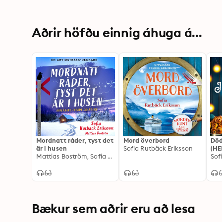
Aðrir höfðu einnig áhuga á...
Mordnatt råder, tyst det
Mord överbord
Död
är i husen
Sofia Rutbäck Eriksson
(HE
Mattias Boström, Sofia Rutbäck Eriksson
Sof
Bækur sem aðrir eru að lesa