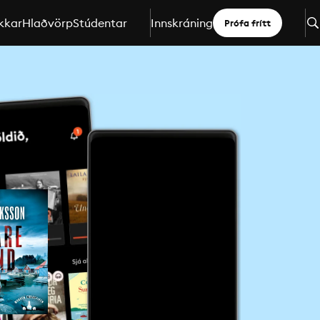
kkar
Hlaðvörp
Stúdentar
Innskráning
Prófa frítt