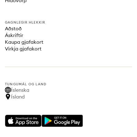
Hlaðvörp
GAGNLEGIR HLEKKIR
Aðstoð
Áskriftir
Kaupa gjafakort
Virkja gjafakort
TUNGUMÁL OG LAND
Íslenska
Ísland