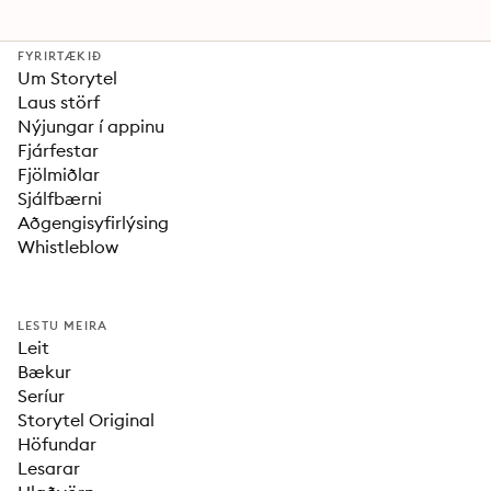
FYRIRTÆKIÐ
Um Storytel
Laus störf
Nýjungar í appinu
Fjárfestar
Fjölmiðlar
Sjálfbærni
Aðgengisyfirlýsing
Whistleblow
LESTU MEIRA
Leit
Bækur
Seríur
Storytel Original
Höfundar
Lesarar