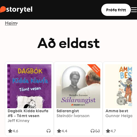
Prófa frítt
Heim
Að eldast
Dagbók Kidda klaufa
Sálarangist
Amma best
#5 – Tómt vesen
Steindór Ívarsson
Gunnar Helgaso
Jeff Kinney
4.6
4.4
4.7