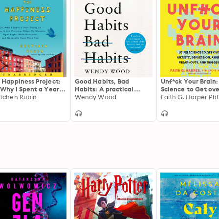
 Happiness Project:
Good Habits, Bad
Unf*ck Your Brain:
 Why I Spent a Year
Habits: A practical
Science to Get ove
ing to Sing in the
tchen Rubin
guide to mastering your
Wendy Wood
Anxiety, Depressi
Faith G. Harper Ph
ning, Clean My
mind and making
Anger, Freak-Outs
sets, Fight Right,
positive changes that
Triggers
d Aristotle, and
stick
erally Have More
n