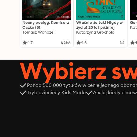
Nocny pociąg. Komisarz
Właśnie że tak! Nigdy w
Gen
Oczko (31)
życiu! 20 lat później
Kat
Tomasz Wandzel
Katarzyna Grochola
4.7
4.8
4
Wybierz sw
Ponad 500 000 tytułów w cenie jednego abon
Tryb dziecięcy Kids Mode
Anuluj kiedy chces