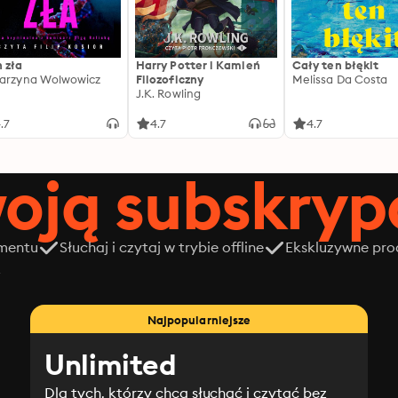
 zła
Harry Potter i Kamień
Cały ten błękit
arzyna Wolwowicz
Filozoficzny
Melissa Da Costa
J.K. Rowling
.7
4.7
4.7
oją subskrypc
amentu
Słuchaj i czytaj w trybie offline
Ekskluzywne prod
z
Najpopularniejsze
Unlimited
Dla tych, którzy chcą słuchać i czytać bez