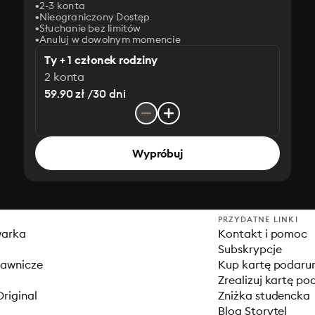
2-3 konta
Nieograniczony Dostęp
Słuchanie bez limitów
Anuluj w dowolnym momencie
Ty + 1 członek rodziny
2 konta
59.90 zł /30 dni
Wypróbuj
PRZYDATNE LINKI
warka
Kontakt i pomoc
Subskrypcje
dawnicze
Kup kartę podar
Zrealizuj kartę p
Original
Zniżka studencka
Blog Storytel