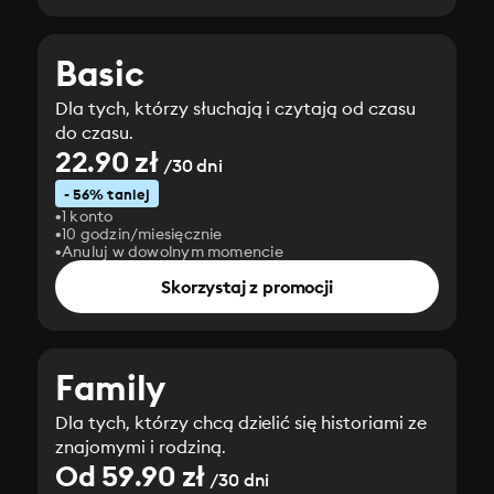
Basic
Dla tych, którzy słuchają i czytają od czasu
do czasu.
22.90 zł
/30 dni
- 56% taniej
1 konto
10 godzin/miesięcznie
Anuluj w dowolnym momencie
Skorzystaj z promocji
Family
Dla tych, którzy chcą dzielić się historiami ze
znajomymi i rodziną.
Od 59.90 zł
/30 dni