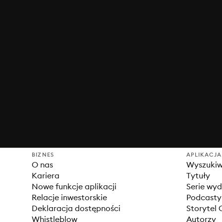
BIZNES
APLIKACJA
O nas
Wyszuki
Kariera
Tytuły
Nowe funkcje aplikacji
Serie wy
Relacje inwestorskie
Podcasty
Deklaracja dostępności
Storytel 
Whistleblow
Autorzy