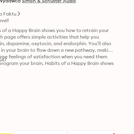
Wydawca
Simon & Schuster Audio
ra Faktu
vel!
s of a Happy Brain shows you how to retrain your 
 page offers simple activities that help you 
, dopamine, oxytocin, and endorphin. You’ll also 
y in your brain to flow down a new pathway, making 
ase feelings of satisfaction when you need them 
547
reprogram your brain, Habits of a Happy Brain shows 