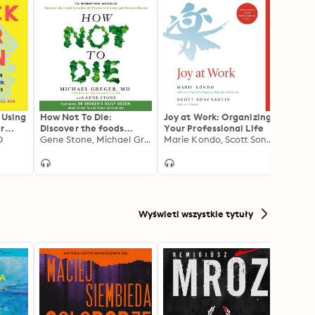
 Using
How Not To Die:
Joy at Work: Organizing
Geniu
r
Discover the foods
Your Professional Life
Smart
on,
D
scientifically proven to
Gene Stone, Michael Greger MD
Marie Kondo, Scott Sonenshein
More 
, and
prevent and reverse
Prote
disease
for Li
Wyświetl wszystkie tytuły