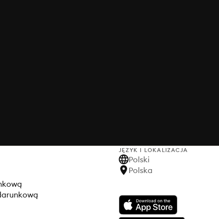
JĘZYK I LOKALIZACJA
Polski
Polska
unkową
odarunkową