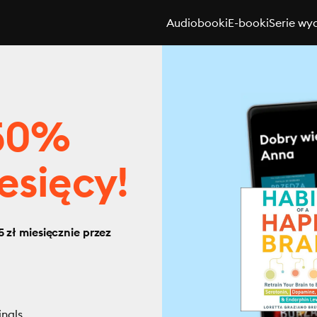
Audiobooki
E-booki
Serie wy
 50%
esięcy!
 zł miesięcznie przez
inals