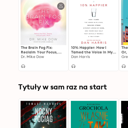
The Brain Fog Fix:
10% Happier: How I
The
Reclaim Your Focus,
Tamed the Voice in My
Or,
Memory, and Joy in Just
Dr. Mike Dow
Head, Reduced Stress
Dan Harris
Try
Gre
3 Weeks
Without Losing My Edge,
Mor
and Found a Self-Help
Clo
That Actually Works--A
Rea
True Story
Gen
Fu
Tytuły w sam raz na start