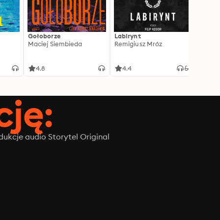
Gołoborze
Labirynt
Harry
Maciej Siembieda
Remigiusz Mróz
Tajem
J.K. R
4.8
4.4
4.8
ję:
ukcje audio Storytel Original