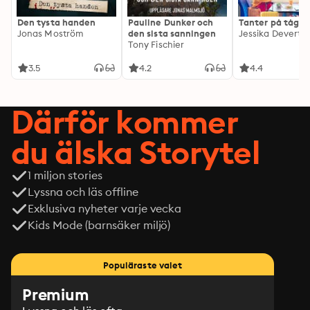
Den tysta handen
Pauline Dunker och
Tanter på tåg
Jonas Moström
den sista sanningen
Jessika Devert
Tony Fischier
3.5
4.2
4.4
Därför kommer
du älska Storytel
1 miljon stories
Lyssna och läs offline
Exklusiva nyheter varje vecka
Kids Mode (barnsäker miljö)
Populäraste valet
Premium