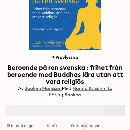
Provlyssna
Beroende på ren svenska : frihet från
beroende med Buddhas lära utan att
vara religiös
Av
Joakim Månsson
Med
Hanna K. Schmitz
Förlag
Bookea
13 betyg
Längd
Språk
Format
Kategori