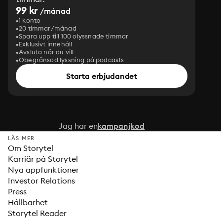
99 kr
/månad
1 konto
20 timmar/månad
Spara upp till 100 olyssnade timmar
Exklusivt innehåll
Avsluta när du vill
Obegränsad lyssning på podcasts
Starta erbjudandet
Jag har en
kampanjkod
LÄS MER
Om Storytel
Karriär på Storytel
Nya appfunktioner
Investor Relations
Press
Hållbarhet
Storytel Reader