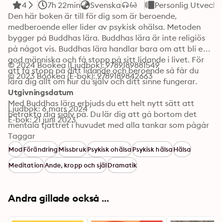
4
7h 22min
Svenska
Personlig Utveckl
Den här boken är till för dig som är beroende, 
medberoende eller lider av psykisk ohälsa. Metoden 
bygger på Buddhas lära. Buddhas lära är inte religiös 
på något vis. Buddhas lära handlar bara om att bli en 
god människa och få stopp på sitt lidande i livet. För 
© 2024 Bookea (Ljudbok): 9789189881549
att få stopp på ditt lidande och beroende så får du 
© 2023 Bookea (E-bok): 9789189842663
lära dig allt om hur du själv och ditt sinne fungerar.

Utgivningsdatum
Med Buddhas lära erbjuds du ett helt nytt sätt att 
Ljudbok: 6 mars 2024
betrakta dig själv på. Du lär dig att gå bortom det 
E-bok: 21 juni 2023
mentala tjattret i huvudet med alla tankar som pågår 
där 24x7 och du lär dig att komma ner i kroppens 
Taggar
verklighet. Du får helt enkelt lära känna din egen inre 
Mod
Förändring
Missbruk
Psykisk ohälsa
Psykisk hälsa
Hälsa
sanna mänskliga natur, den du är som människa inte 
Meditation
Ande, kropp och själ
Dramatik
vem du vill, önskar eller tror att du är som människa.

Du kommer att få lära dig om hur ditt eget lidande 
skapas inom dig. Förstå man inte vad roten är till sitt 
Andra gillade också ...
eget lidande så kan man inte heller göra något åt sitt 
lidande. I den här boken kommer du få både teorier 