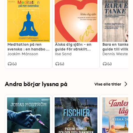
och de praktiska verktyg som du behöver för att 
skapa en djup positiv förändring i ditt liv för att 
komma ur ditt beroende, medberoende eller psykiska 
ohälsa.
Meditation på ren
Älska dig själv: - en
Bara en tanke : 
svenska : en handbok
guide för särskilt
guide till villkor
i konsten att befria
Joakim Månsson
sensitiva och andra
Ilse Sand
välmående
Dennis Westerb
sig ifrån psykisk
känsliga själar,
ohälsa
Andra börjar lyssna på
Visa alla titlar