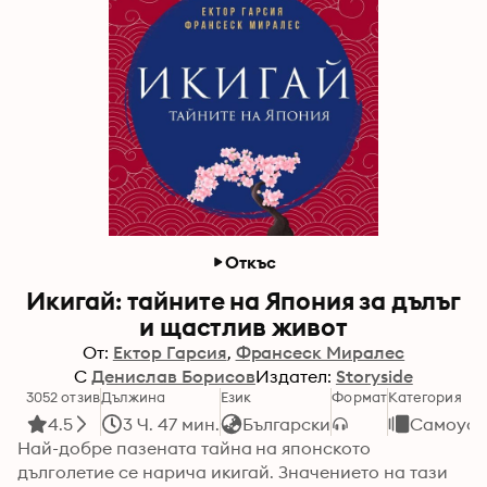
Откъс
Икигай: тайните на Япония за дълъг
и щастлив живот
От:
Ектор Гарсия
Франсеск Миралес
С
Денислав Борисов
Издател:
Storyside
3052 отзив
Дължина
Език
Формат
Категория
4.5
3 Ч. 47 мин.
Български
Самоусъ
Най-добре пазената тайна на японското 
дълголетие се нарича икигай. Значението на тази 