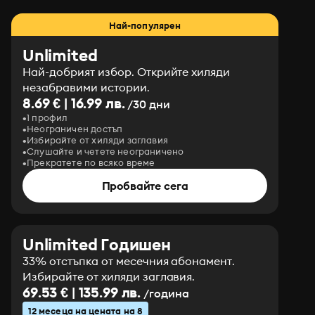
Най-популярен
Unlimited
Най-добрият избор. Открийте хиляди
незабравими истории.
8.69 € | 16.99 лв.
/30 дни
1 профил
Неограничен достъп
Избирайте от хиляди заглавия
Слушайте и четете неограничено
Прекратете по всяко време
Пробвайте сега
Unlimited Годишен
33% отстъпка от месечния абонамент.
Избирайте от хиляди заглавия.
69.53 € | 135.99 лв.
/година
12 месеца на цената на 8