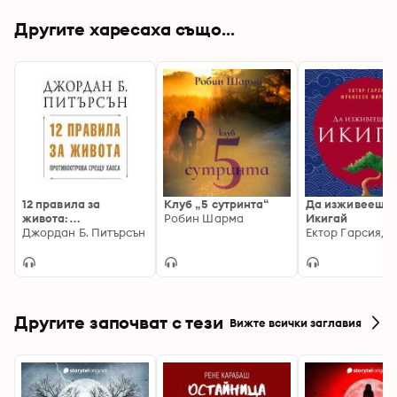
Другите харесаха също...
12 правила за
Клуб „5 сутринта“
Да изживееш с
живота:
Робин Шарма
Икигай
Противоотрова
Джордан Б. Питърсън
срещу хаоса
Другите започват с тези
Вижте всички заглавия