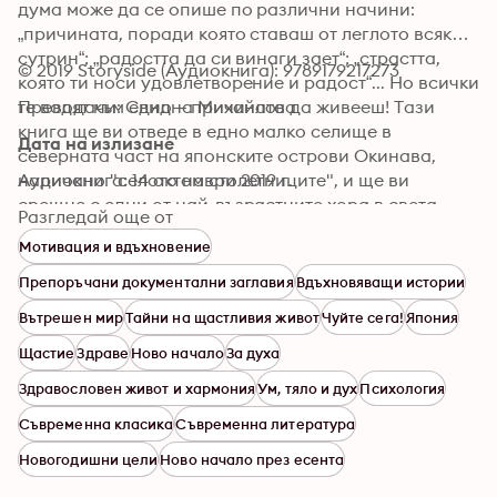
дума може да се опише по различни начини: 
„причината, поради която ставаш от леглото всяка 
сутрин“; „радостта да си винаги зает“; „страстта, 
© 2019 Storyside (Аудиокнига): 9789179217273
която ти носи удовлетворение и радост“... Но всички 
те водят към едно – причината да живееш! Тази 
Преводачи: Свидна Михайлова
книга ще ви отведе в едно малко селище в 
Дата на излизане
северната част на японските острови Окинава, 
наричано "селото на столетниците", и ще ви 
Аудиокнига: 14 октомври 2019 г.
срещне с едни от най-възрастните хора в света. 
Разгледай още от
При това най-щастливите! Тази книга ще разбули 
Мотивация и вдъхновение
тайните на прочутото японско дълголетие, което за 
нас, хората от Запада, понякога изглежда 
Препоръчани документални заглавия
Вдъхновяващи истории
неразбираемо и недостижимо. И ще ви покаже, че 
Вътрешен мир
Тайни на щастливия живот
Чуйте сега!
Япония
всеки човек може да се радва на дълъг, пълен с 
оптимизъм и щастие живот. А защо не и вие?
Щастие
Здраве
Ново начало
За духа
Здравословен живот и хармония
Ум, тяло и дух
Психология
Съвременна класика
Съвременна литература
Новогодишни цели
Ново начало през есента