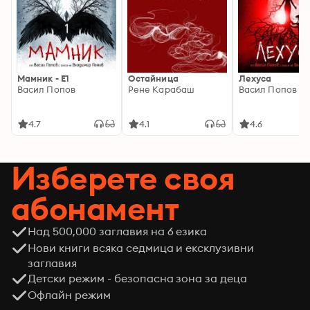
Мамник - E1
Остайница
Лехуса
Васил Попов
Рене Карабаш
Васил Попов
4.7
4.1
4.6
Изберете своя
абонамент
Над 500,000 заглавия на 6 езика
Нови книги всяка седмица и ексклузивни
заглавия
Детски режим - безопасна зона за деца
Офлайн режим