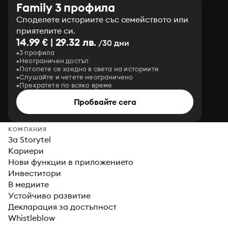
Family 3 профила
Споделете историите със семейството или
приятелите си.
14.99 € | 29.32 лв.
/30 дни
3 профила
Неограничен достъп
Потопете се заедно в света на историите
Слушайте и четете неограничено
Прекратете по всяко време
Пробвайте сега
КОМПАНИЯ
За Storytel
Кариери
Нови функции в приложението
Инвеститори
В медиите
Устойчиво развитие
Декларация за достъпност
Whistleblow