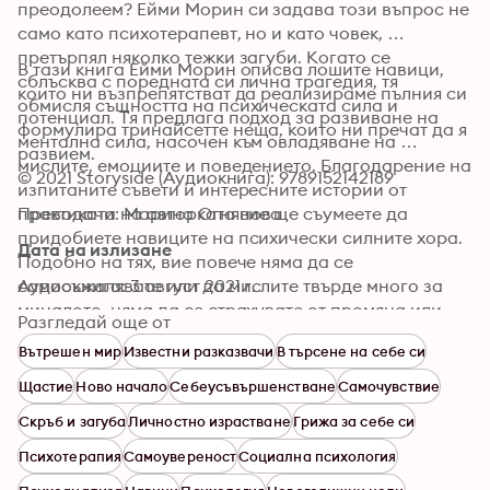
преодолеем? Ейми Морин си задава този въпрос не 
само като психотерапевт, но и като човек, 
претърпял няколко тежки загуби. Когато се 
В тази книга Ейми Морин описва лошите навици, 
сблъсква с поредната си лична трагедия, тя 
които ни възпрепятстват да реализираме пълния си 
обмисля същността на психическата сила и 
потенциал. Тя предлага подход за развиване на 
формулира тринайсетте неща, които ни пречат да я 
ментална сила, насочен към овладяване на 
развием.
мислите, емоциите и поведението. Благодарение на 
© 2021 Storyside (Аудиокнига): 9789152142189
изпитаните съвети и интересните истории от 
практиката на авторката вие ще съумеете да 
Преводачи: Марина Огнянова
придобиете навиците на психически силните хора. 
Дата на излизане
Подобно на тях, вие повече няма да се 
самосъжалявате или да мислите твърде много за 
Аудиокнига: 3 август 2021 г.
миналото, няма да се страхувате от промяна или 
Разгледай още от
неуспех, нито ще се стремите да угаждате на всеки. 
Вътрешен мир
Известни разказвачи
В търсене на себе си
С новопридобитата си увереност и 
целеустременост вие ще намерите своя път към 
Щастие
Ново начало
Себеусъвършенстване
Самочувствие
щастието и успеха.
Скръб и загуба
Личностно израстване
Грижа за себе си
Психотерапия
Самоувереност
Социална психология