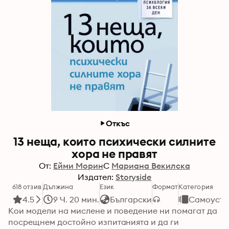
Откъс
13 неща, които психически силните
хора не правят
От:
Ейми Морин
С
Мариана Векилска
Издател:
Storyside
618 отзив
Дължина
Език
Формат
Категория
4.5
9 Ч. 20 мин.
Български
Самоусъв
Кои модели на мислене и поведение ни помагат да 
посрещнем достойно изпитанията и да ги 