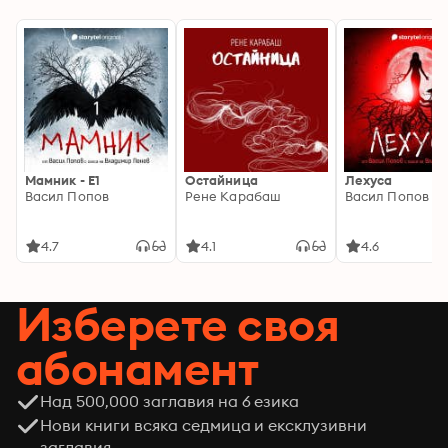
Мамник - E1
Остайница
Лехуса
Васил Попов
Рене Карабаш
Васил Попов
4.7
4.1
4.6
Изберете своя
абонамент
Над 500,000 заглавия на 6 езика
Нови книги всяка седмица и ексклузивни
заглавия