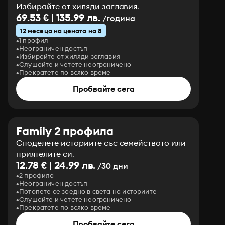
Избирайте от хиляди заглавия.
69.53 € | 135.99 лв.
/година
12 месеца на цената на 8
1 профил
Неограничен достъп
Избирайте от хиляди заглавия
Слушайте и четете неограничено
Прекратете по всяко време
Пробвайте сега
Family 2 профила
Споделете историите със семейството или
приятелите си.
12.78 € | 24.99 лв.
/30 дни
2 профила
Неограничен достъп
Потопете се заедно в света на историите
Слушайте и четете неограничено
Прекратете по всяко време
Пробвайте сега