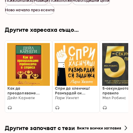
Психоанализа
Навици
Психология
Новогодишни цели
Ново начало през есента
Другите харесаха също...
Как да
Спри да хленчиш!
5-секундното
преодоляваме
Размърдай си
правило
тревогата и стреса
Дейл Карнеги
задника
Лари Уингет
Мел Робинс
Другите започват с тези
Вижте всички заглавия