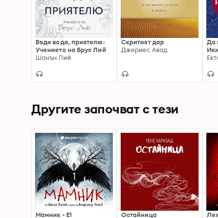
Бъди вода, приятелю:
Скритият дар
Да 
Учението на Брус Лий
Джериес Авад
Ик
Шанън Лий
Другите започват с тези
Мамник - E1
Остайница
Ле