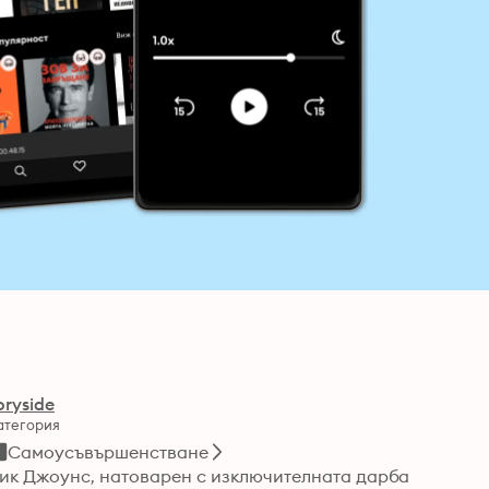
oryside
атегория
Самоусъвършенстване
ик Джоунс, натоварен с изключителната дарба 