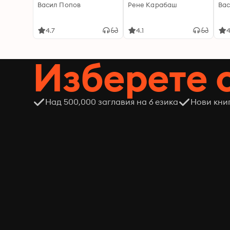
Васил Попов
Рене Карабаш
Вас
4.7
4.1
4
Изберете 
Над 500,000 заглавия на 6 езика
Нови кни