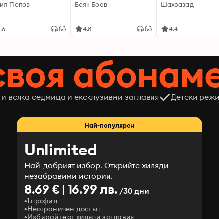
ил Попов
Боян Боев
Шахразад
.6
4.8
4.4
своя абонам
ги всяка седмица и ексклузивни заглавия
Детски режи
Най-популярен
Unlimited
Най-добрият избор. Открийте хиляди
незабравими истории.
8.69 € | 16.99 лв.
/30 дни
1 профил
Неограничен достъп
Избирайте от хиляди заглавия