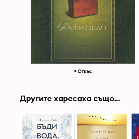
Откъс
Другите харесаха също...