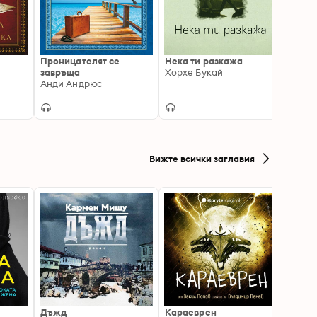
Проницателят се
Нека ти разкажа
Нова 
завръща
Хорхе Букай
Екхар
Анди Андрюс
Вижте всички заглавия
Дъжд
Караеврен
Смок