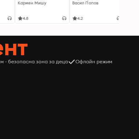
Кармен Мишу
Васил Попов
Ели Л
4.8
4.2
4.6
ент
м - безопасна зона за деца
Офлайн режим