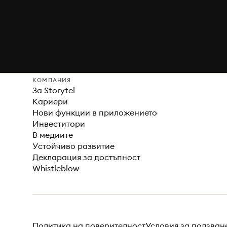
КОМПАНИЯ
За Storytel
Кариери
Нови функции в приложението
Инвеститори
В медиите
Устойчиво развитие
Декларация за достъпност
Whistleblow
Политика на поверителност
Условия за ползван