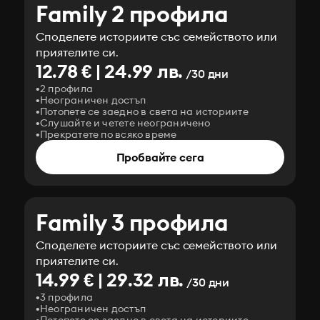
Family 2 профила
Споделете историите със семейството или
приятелите си.
12.78 € | 24.99 лв.
/30 дни
2 профила
Неограничен достъп
Потопете се заедно в света на историите
Слушайте и четете неограничено
Прекратете по всяко време
Пробвайте сега
Family 3 профила
Споделете историите със семейството или
приятелите си.
14.99 € | 29.32 лв.
/30 дни
3 профила
Неограничен достъп