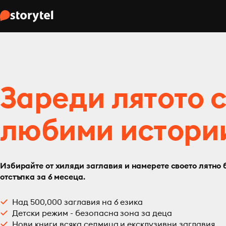
Зареди лятото 
любими истори
Избирайте от хиляди заглавия и намерете своето лятно 
отстъпка за 6 месеца.
Над 500,000 заглавия на 6 езика
Детски режим - безопасна зона за деца
Нови книги всяка седмица и ексклузивни заглавия