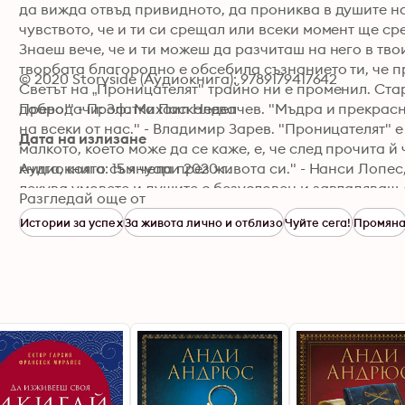
да вижда отвъд привидното, да прониква в душите на
чувството, че и ти си срещал или всеки момент ще с
Знаеш вече, че и ти можеш да разчиташ на него в твои
творбата благородно е обсебила съзнанието ти, че п
© 2020 Storyside (Аудиокнига): 9789179417642
Светът на „Проницателят" трайно ни е променил. Стар
добро!" - Проф. Михаил Неделчев. "Мъдра и прекрасна
Преводачи: Златка Паскалева
на всеки от нас." - Владимир Зарев. "Проницателят"
Дата на излизане
малкото, което може да се каже, е, че след прочита й
книга, която съм чела през живота си." - Нанси Лопе
Аудиокнига: 15 януари 2020 г.
лекува умовете и душите с безусловен и завладяващ 
Разгледай още от
Истории за успех
За живота лично и отблизо
Чуйте сега!
Промян