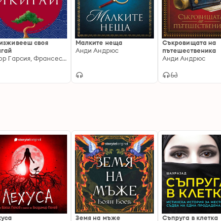
изживееш своя
Малките неща
Съкровищата на
игай
Анди Андрюс
пътешественика
Ектор Гарсия, Франсеск Миралес
Анди Андрюс
хуса
Земя на мъже
Съпруга в клетка