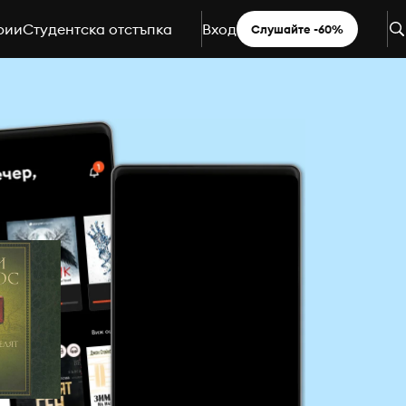
рии
Студентска отстъпка
Вход
Слушайте -60%