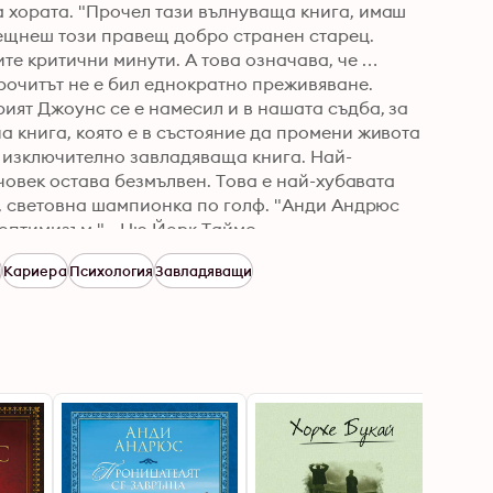
 хората. "Прочел тази вълнуваща книга, имаш 
рещнеш този правещ добро странен старец.

те критични минути. А това означава, че 
рочитът не е бил еднократно преживяване. 
ият Джоунс се е намесил и в нашата съдба, за 
 книга, която е в състояние да промени живота 
 е изключително завладяваща книга. Най-
 човек остава безмълвен. Това е най-хубавата 
с, световна шампионка по голф. "Анди Андрюс 
оптимизъм." - Ню Йорк Таймс.
а
Кариера
Психология
Завладяващи