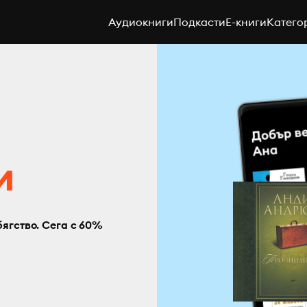
Аудиокниги
Подкасти
E-книги
Катего
с
и
бягство. Сега с 60%