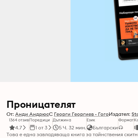
Проницателят
От:
Анди Андрюс
С
Георги Георгиев - Гого
Издател:
St
1364 отзив
Поредици
Дължина
Език
Формат
К
4.7
1 от 3
5 Ч. 32 мин.
Български
Това е една завладяваща книга за тайнствения скитн