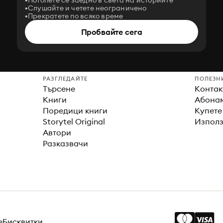
Потопете се заедно в света на историите
Слушайте и четете неограничено
Прекратете по всяко време
Пробвайте сега
РАЗГЛЕДАЙТЕ
ПОЛЕЗН
Търсене
Контак
Книги
Абонам
Поредици книги
Купете
Storytel Original
Използ
Автори
Разказвачи
е
Бисквитки