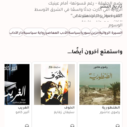
تاريخ النشر
كتاب صوتي: ٢٦ نوفمبر ٢٠٢٠
للكاتب مصطفى خليفة
الوسوم
السيرة الروائية
حزين
سوريا
سياسة
الأدب المعاصر
رواية سياسية
دار الآداب
واستمتع آخرون أيضًا...
الطنطورية
الخوف
الغريب
رضوى عاشور
ستيفان زفايغ
ألبير كامو