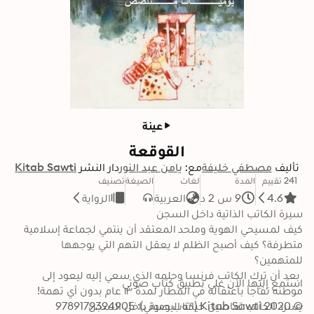
عينة
القوقعة
تأليف
مصطفي خليفة
مع:
يامن عبد النور
دار النشر
Kitab Sawti
241 تقييم
المدة
لغات
الصيغة
تصنيف
4.6
9 س 2 د
العربية
الرواية
كيف لمسيحي الهوية وملحد المعتقد أن ينتمي لجماعة إسلامية 
متطرفة؟ كيف أصبح الظلم لا يعقل التهم التي يوجهها 
 بعد أن ترك الكاتب فرنسا وحلمه الذي سعي إليه ليعود إلى 
استمع إليها الآن على تطبيق كتاب صوتي
© 2020 Kitab Sawti (كتاب صوتي): 9789179394905