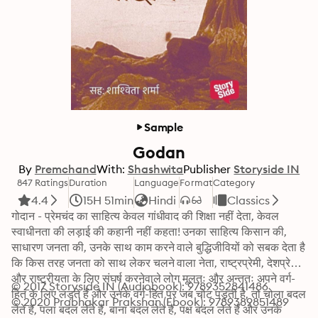
Sample
Godan
By
Premchand
With:
Shashwita
Publisher
Storyside IN
847 Ratings
Duration
Language
Format
Category
4.4
15H 51min
Hindi
Classics
गोदान - प्रेमचंद का साहित्य केवल गांधीवाद की शिक्षा नहीं देता, केवल 
स्वाधीनता की लड़ाई की कहानी नहीं कहता! उनका साहित्य किसान की, 
साधारण जनता की, उनके साथ काम करने वाले बुद्धिजीवियों को सबक देता है 
कि किस तरह जनता को साथ लेकर चलने वाला नेता, राष्ट्रप्रेमी, देशप्रेमी 
और राष्ट्रीयता के लिए संघर्ष करनेवाले लोग मूलतः और अन्ततः अपने वर्ग-
© 2017 Storyside IN (Audiobook): 9789352841486
हित के लिए लड़ते हैं और उनके वर्ग-हित पर जब चोट पड़ती है, तो चोला बदल 
© 2020 Prabhakar Prakshan (Ebook): 9789389851489
लेते हैं, पला बदल लेते हैं, बाना बदल लेते हैं, पक्ष बदल लेते हैं और उनके 