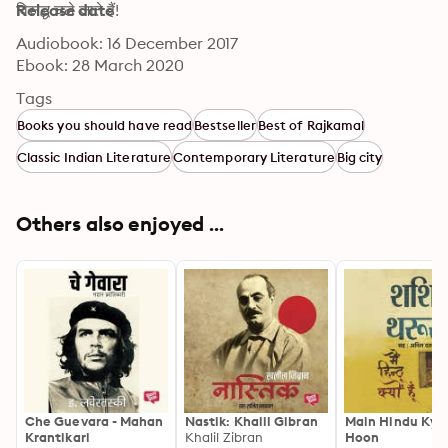
विरूद्ध चले जाते हैं!
Release date
Audiobook: 16 December 2017
Ebook: 28 March 2020
Tags
Books you should have read
Bestseller
Best of Rajkamal
Classic Indian Literature
Contemporary Literature
Big city
Others also enjoyed ...
Che Guevara - Mahan
Nastik: Khalil Gibran
Main Hindu Kyo
Krantikari
Khalil Zibran
Hoon