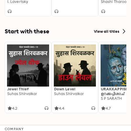
I. Lavertsky
Shashi Tharoor
Start with these
View all titles
Jewel Thief
Down Level
URAKKAPPISHA
Suhas Shirvalkar
Suhas Shirvalkar
ഉറക്കപ്പിശാച്
S P SARATH
4.2
4.4
4.7
COMPANY