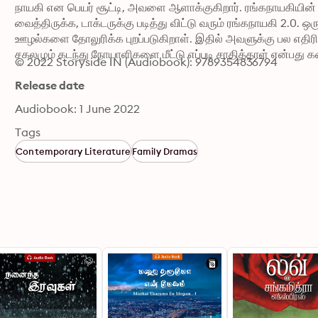
நாயகி என பெயர் சூட்டி, அவளை ஆளாக்குகிறார். ரங்கநாயகியின் ம
வைத்திருக்க, டாக்டருக்கு படித்து விட்டு வரும் ரங்கநாயகி 2.0. ஒ
ஊழல்களை தோலுரிக்க புறப்படுகிறாள். இதில் அவளுக்கு பல எதிரி
சகலமும் கடந்து நோயாளிகளை மீட்டு எப்படி சாதித்தாள் என்பது 
© 2022 Storyside IN (Audiobook): 9789354836794
Release date
Audiobook: 1 June 2022
Tags
Contemporary Literature
Family Dramas