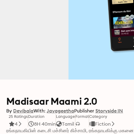
Madisaar Maami 2.0
By
Devibala
With:
Jayageetha
Publisher
Storyside IN
25 Ratings
Duration
Language
Format
Category
4
8H 40min
Tamil
Fiction
ரங்கநாயகியின் கடைசி மச்சினர் கிச்சாமி, ரங்கநாயகிக்கு மக