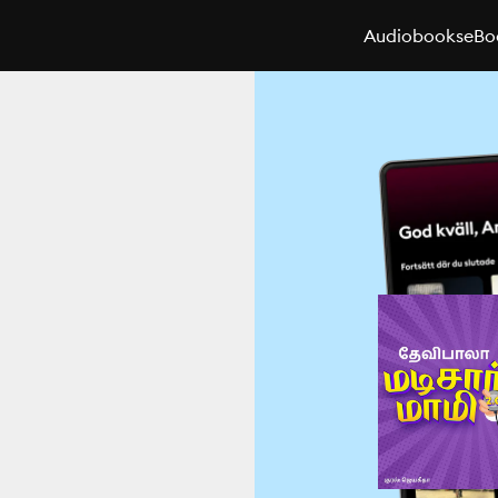
Audiobooks
eBo