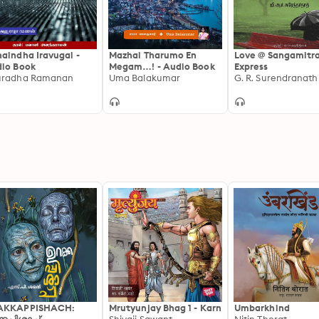
aindha Iravugal -
Mazhai Tharumo En
Love @ Sangamitr
io Book
Megam…! - Audio Book
Express
uradha Ramanan
Uma Balakumar
G. R. Surendranath
AKKAPPISHACH:
Mrutyunjay Bhag 1 - Karn
Umbarkhind