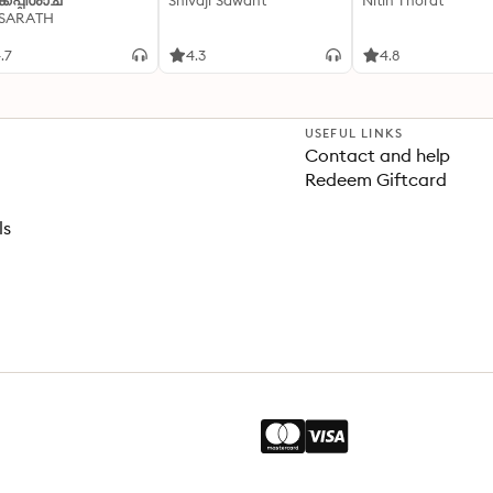
്കപ്പിശാച്
Shivaji Sawant
Nitin Thorat
 SARATH
.7
4.3
4.8
USEFUL LINKS
Contact and help
Redeem Giftcard
ls