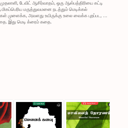
ுதலாளி, டேவிட் ஆசிர்வாதம், ஒரு ஆஸ்பத்திரியை கட்டி 
ரு மிகப்பெரிய மருத்துவமனை நடத்தும் மெடிக்கல் 
கள் முளைக்க, அவளது உயிருக்கு உலை வைக்க புறப்பட, 
கதை. இது மெடி க்ரைம் கதை.