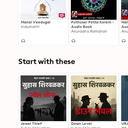
Manal Veedugal
Puthusai Potta Kolam -
Nan
Indumathi
Audio Book
Aud
Anuradha Ramanan
An
Start with these
Jewel Thief
Down Level
UR