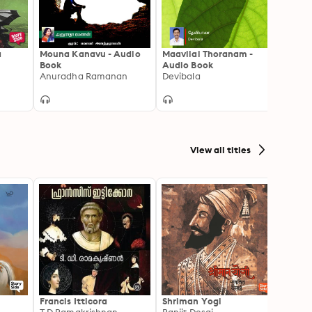
a
Mouna Kanavu - Audio
Maavilai Thoranam -
Chinn
Book
Audio Book
Indum
Anuradha Ramanan
Devibala
View all titles
Francis Itticora
Shriman Yogi
Amal