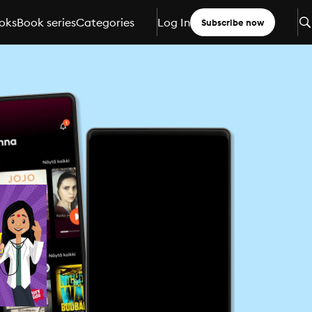
oks
Book series
Categories
Log In
Subscribe now