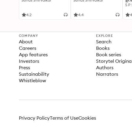
Suhas Shirvalkar
Suhas Shirvalkar
ഉറക
S P
4.2
4.4
4
COMPANY
EXPLORE
About
Search
Careers
Books
App features
Book series
Investors
Storytel Origina
Press
Authors
Sustainability
Narrators
Whistleblow
Privacy Policy
Terms of Use
Cookies