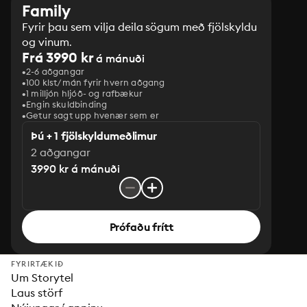
Family
Fyrir þau sem vilja deila sögum með fjölskyldu
og vinum.
Frá 3990 kr
á mánuði
2-6 aðgangar
100 klst/mán fyrir hvern aðgang
1 milljón hljóð- og rafbækur
‎Engin skuldbinding
Getur sagt upp hvenær sem er
Þú + 1 fjölskyldumeðlimur
2 aðgangar
3990 kr á mánuði
Prófaðu frítt
FYRIRTÆKIÐ
Um Storytel
Laus störf