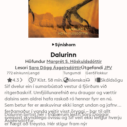
Sýnishorn
Dalurinn
Höfundur
Margrét S. Höskuldsdóttir
Lesari
Sara Dögg Ásgeirsdóttir
Útgefandi
JPV
772 einkunn
Lengd
Tungumál
Gerð
Flokkur
4.3
7 Klst. 58 mín.
íslenska
Skáldsögur
Sif dvelur ein í sumarbústað vestur á fjörðum við 
ritgerðaskrif. Umfjöllunarefnið eru draugar og vættir 
dalsins sem aldrei hafa raskað ró hennar fyrr en nú. 
Sem betur fer er æskuvinur ekki langt undan og jafnvel 
ferðamaður í vanda veitir visst öryggi – þar til allt 
Dalurinn birtist hér í frábærum lestri Söru Daggar 
sveipast skyndilega óvissu og Sif veit ekki lengur hverju 
Ásgeirsdóttur.
er hægt að treysta. Hér stígur fram nýr 