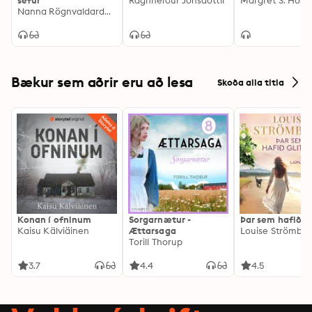
sefur
Ragnheiður Jónsdóttir
Nanna Rögnvaldardóttir
Bækur sem aðrir eru að lesa
Skoða alla titla
Konan í ofninum
Sorgarnætur -
Þar sem hafið gl
Kaisu Kälviäinen
Ættarsaga
Louise Strömbe
Torill Thorup
3.7
4.4
4.5