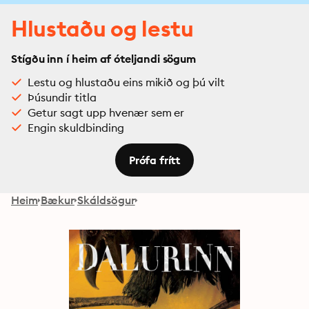
Hlustaðu og lestu
Stígðu inn í heim af óteljandi sögum
Lestu og hlustaðu eins mikið og þú vilt
Þúsundir titla
Getur sagt upp hvenær sem er
Engin skuldbinding
Prófa frítt
Heim
Bækur
Skáldsögur