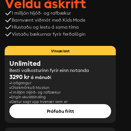
Veldu áskrift
1 milljón hljóð- og rafbækur
Barnvænt viðmót með Kids Mode
Hlustaðu og lestu á sama tíma
Vistaðu bækurnar fyrir ferðalögin
Vinsælast
Unlimited
Besti valkosturinn fyrir einn notanda
3290 kr
á mánuði
1 aðgangur
Ótakmörkuð hlustun
1 milljón hljóð- og rafbækur
Engin skuldbinding
Getur sagt upp hvenær sem er
Prófaðu frítt