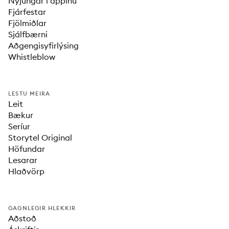
Nýjungar í appinu
Fjárfestar
Fjölmiðlar
Sjálfbærni
Aðgengisyfirlýsing
Whistleblow
LESTU MEIRA
Leit
Bækur
Seríur
Storytel Original
Höfundar
Lesarar
Hlaðvörp
GAGNLEGIR HLEKKIR
Aðstoð