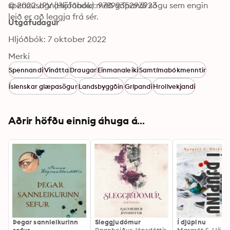
spennusagnahöfundur með grípandi sögu sem engin 
© 2022 JPV (Hljóðbók): 9789935293923
leið er að leggja frá sér.
Útgáfudagur
Hljóðbók: 7 oktober 2022
Merki
Spennandi
Vinátta
Draugar
Einmanaleiki
Samtímabókmenntir
Íslenskar glæpasögur
Landsbyggðin
Grípandi
Hrollvekjandi
Aðrir höfðu einnig áhuga á...
Þegar sannleikurinn
Sleggjudómur
Í djúpinu