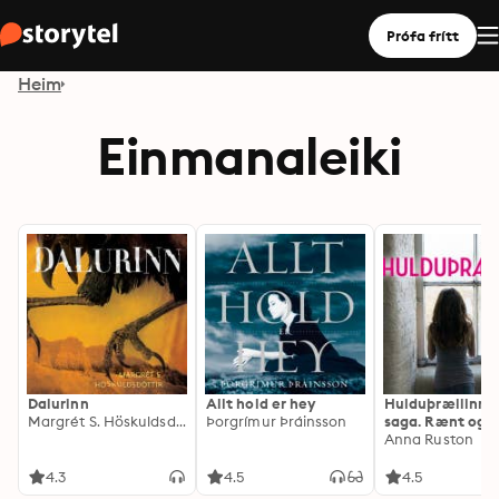
Prófa frítt
Heim
Einmanaleiki
Dalurinn
Allt hold er hey
Hulduþrællinn –
Margrét S. Höskuldsdóttir
Þorgrímur Þráinsson
saga. Rænt og
misþyrmt í 13 ár.
Anna Ruston
4.3
4.5
4.5