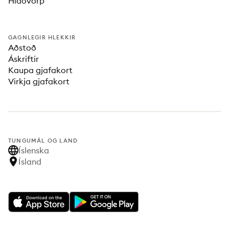
Hlaðvörp
GAGNLEGIR HLEKKIR
Aðstoð
Áskriftir
Kaupa gjafakort
Virkja gjafakort
TUNGUMÁL OG LAND
Íslenska
Ísland