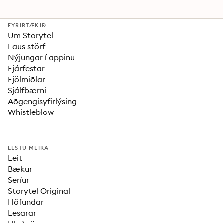
FYRIRTÆKIÐ
Um Storytel
Laus störf
Nýjungar í appinu
Fjárfestar
Fjölmiðlar
Sjálfbærni
Aðgengisyfirlýsing
Whistleblow
LESTU MEIRA
Leit
Bækur
Seríur
Storytel Original
Höfundar
Lesarar