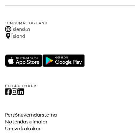
TUNGUMÁL OG LAND
Íslenska
Ísland
FYLGDU OKKUR
Persónuverndarstefna
Notendaskilmálar
Um vafrakökur