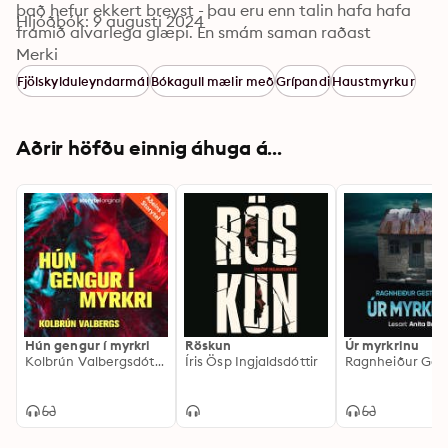
það hefur ekkert breyst - þau eru enn talin hafa hafa 
Hljóðbók: 9 augusti 2024
framið alvarlega glæpi. En smám saman raðast 
minningabrotin saman og úr verður mynd sem hefur 
Merki
mikil áhrif á lífið í smábænum. 

Fjölskylduleyndarmál
Bókagull mælir með
Grípandi
Haustmyrkur
Unnur Lilja Aradóttir hlaut glæpasagnaverðlaunin 
Svartfuglinn fyrir síðustu bók sína, Höggið, sem hlaut 
Aðrir höfðu einnig áhuga á...
mikið lof gagnrýnenda og lesenda.
Hún gengur í myrkri
Röskun
Úr myrkrinu
Kolbrún Valbergsdóttir
Íris Ösp Ingjaldsdóttir