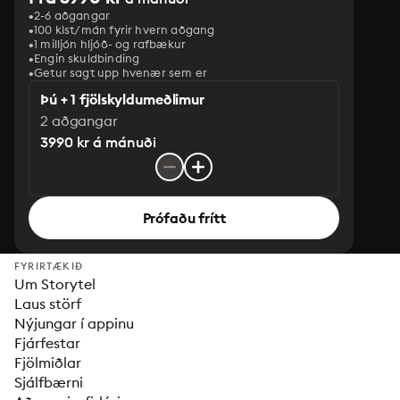
2-6 aðgangar
100 klst/mán fyrir hvern aðgang
1 milljón hljóð- og rafbækur
‎Engin skuldbinding
Getur sagt upp hvenær sem er
Þú + 1 fjölskyldumeðlimur
2 aðgangar
3990 kr á mánuði
Prófaðu frítt
FYRIRTÆKIÐ
Um Storytel
Laus störf
Nýjungar í appinu
Fjárfestar
Fjölmiðlar
Sjálfbærni