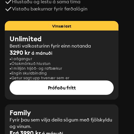
Hlustaðu og lestu á sama tíma
Vistaðu bækurnar fyrir ferðalögin
Vinsælast
Unlimited
Besti valkosturinn fyrir einn notanda
3290 kr
á mánuði
1 aðgangur
Ótakmörkuð hlustun
1 milljón hljóð- og rafbækur
Engin skuldbinding
Getur sagt upp hvenær sem er
Prófaðu frítt
Family
Fyrir þau sem vilja deila sögum með fjölskyldu
og vinum.
Frá 3990 kr
á mánuði