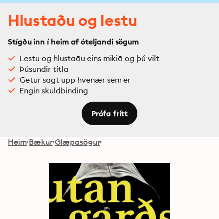
Hlustaðu og lestu
Stígðu inn í heim af óteljandi sögum
Lestu og hlustaðu eins mikið og þú vilt
Þúsundir titla
Getur sagt upp hvenær sem er
Engin skuldbinding
Prófa frítt
Heim
Bækur
Glæpasögur