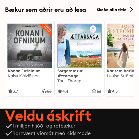
Bækur sem aðrir eru að lesa
Skoða alla titla
Konan í ofninum
Sorgarnætur -
Þar sem hafið gl
Kaisu Kälviäinen
Ættarsaga
Louise Strömbe
Torill Thorup
3.7
4.4
4.5
Veldu áskrift
1 milljón hljóð- og rafbækur
Barnvænt viðmót með Kids Mode