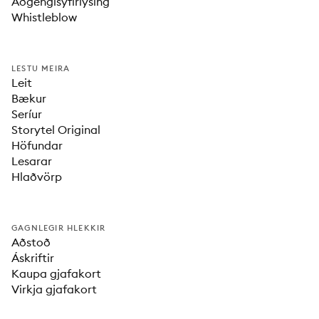
Aðgengisyfirlýsing
Whistleblow
LESTU MEIRA
Leit
Bækur
Seríur
Storytel Original
Höfundar
Lesarar
Hlaðvörp
GAGNLEGIR HLEKKIR
Aðstoð
Áskriftir
Kaupa gjafakort
Virkja gjafakort