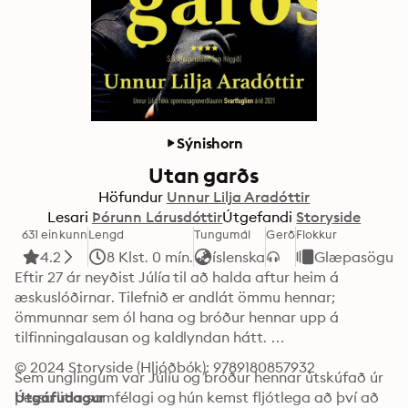
Sýnishorn
Utan garðs
Höfundur
Unnur Lilja Aradóttir
Lesari
Þórunn Lárusdóttir
Útgefandi
Storyside
631 einkunn
Lengd
Tungumál
Gerð
Flokkur
4.2
8 Klst. 0 mín.
íslenska
Glæpasögur
Eftir 27 ár neyðist Júlía til að halda aftur heim á 
æskuslóðirnar. Tilefnið er andlát ömmu hennar; 
ömmunnar sem ól hana og bróður hennar upp á 
tilfinningalausan og kaldlyndan hátt. 

© 2024 Storyside (Hljóðbók): 9789180857932
Sem unglingum var Júlíu og bróður hennar útskúfað úr 
þessu litla samfélagi og hún kemst fljótlega að því að 
Útgáfudagur