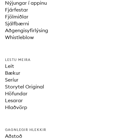
Nýjungar í appinu
Fjárfestar
Fjölmiðlar
Sjálfbærni
Aðgengisyfirlýsing
Whistleblow
LESTU MEIRA
Leit
Bækur
Seríur
Storytel Original
Höfundar
Lesarar
Hlaðvörp
GAGNLEGIR HLEKKIR
Aðstoð