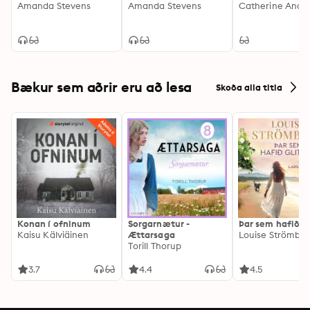
Amanda Stevens
Amanda Stevens
Catherine Ande
Bækur sem aðrir eru að lesa
Skoða alla titla
Konan í ofninum
Sorgarnætur -
Þar sem hafið gl
Kaisu Kälviäinen
Ættarsaga
Louise Strömbe
Torill Thorup
3.7
4.4
4.5