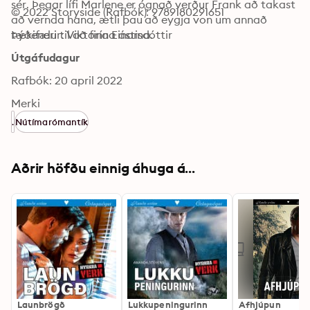
sér. Þegar lífi Marlene er ógnað verður Frank að takast 
© 2022 Storyside (Rafbók): 9789180291651
að vernda hana, ætli þau að eygja von um annað 
tækifæri til að finna ástina.
Þýðendur: Viktoría Einarsdóttir
Útgáfudagur
Rafbók: 20 april 2022
Merki
.
Nútímarómantík
Aðrir höfðu einnig áhuga á...
Launbrögð
Lukkupeningurinn
Afhjúpun