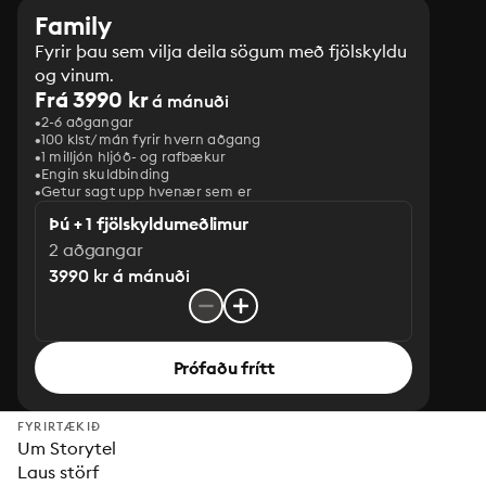
Family
Fyrir þau sem vilja deila sögum með fjölskyldu
og vinum.
Frá 3990 kr
á mánuði
2-6 aðgangar
100 klst/mán fyrir hvern aðgang
1 milljón hljóð- og rafbækur
‎Engin skuldbinding
Getur sagt upp hvenær sem er
Þú + 1 fjölskyldumeðlimur
2 aðgangar
3990 kr á mánuði
Prófaðu frítt
FYRIRTÆKIÐ
Um Storytel
Laus störf