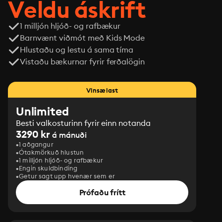
Veldu áskrift
1 milljón hljóð- og rafbækur
Barnvænt viðmót með Kids Mode
Hlustaðu og lestu á sama tíma
Vistaðu bækurnar fyrir ferðalögin
Vinsælast
Unlimited
Besti valkosturinn fyrir einn notanda
3290 kr
á mánuði
1 aðgangur
Ótakmörkuð hlustun
1 milljón hljóð- og rafbækur
Engin skuldbinding
Getur sagt upp hvenær sem er
Prófaðu frítt