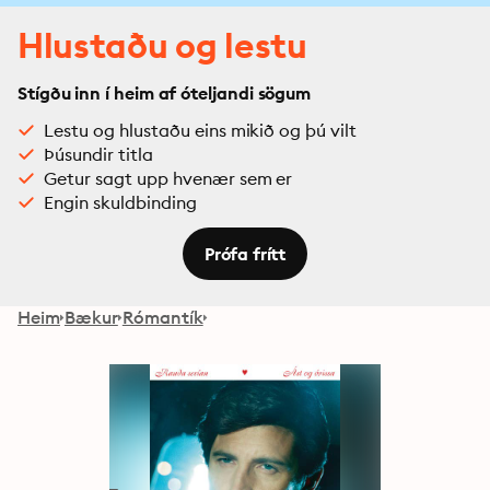
Hlustaðu og lestu
Stígðu inn í heim af óteljandi sögum
Lestu og hlustaðu eins mikið og þú vilt
Þúsundir titla
Getur sagt upp hvenær sem er
Engin skuldbinding
Prófa frítt
Heim
Bækur
Rómantík