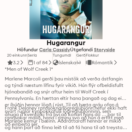
Hugarangur
Höfundur
Carla Cassidy
Útgefandi
Storyside
20 einkunn
Sería
Tungumál
Gerð
Flokkur
3.2
1 af 84
íslenska
Rómantík
*Men of Wolf Creek 1*
Marlene Marcoli gerði þau mistök að verða ástfangin 
og týndi næstum lífinu fyrir vikið. Hún flýr ofbeldisfullt 
hjónabandið og snýr aftur heim til Wolf Creek í 
Pennsylvaníu. En hættan eltir hana þangað og dag einn 
er íbúðin hennar lögð í rúst. Til að bæta gráu ofan á 
Frank Delaney rannsóknarlögregluþjónn hefur ekki haft 
svart ruglar kynþokkafulli lögregluþjónninn, sem 
áhuga á kvenfólki frá því að konan hans dó … þar til 
rannsakar málið, hana í ríminu svo að hún á erfitt með 
Marlene kemur í bæinn. Aðdráttarafl hennar er mikið 
að einbeita sér.
og hann þarf að finna leið til að fá hana til að treysta 