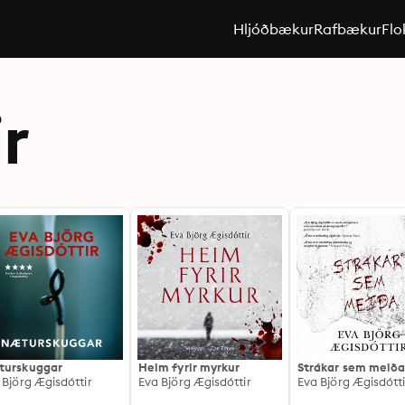
Hljóðbækur
Rafbækur
Flo
r
urskuggar
Heim fyrir myrkur
Strákar sem meið
 Björg Ægisdóttir
Eva Björg Ægisdóttir
Eva Björg Ægisdótti