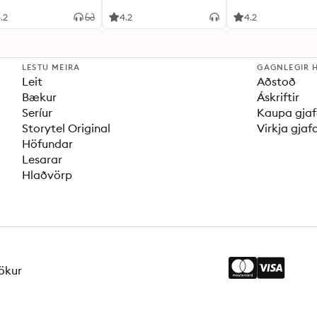
.2
4.2
4.2
LESTU MEIRA
GAGNLEGIR 
Leit
Aðstoð
Bækur
Áskriftir
Seríur
Kaupa gjaf
Storytel Original
Virkja gjaf
Höfundar
Lesarar
Hlaðvörp
ökur