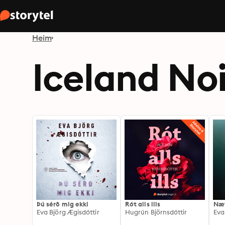
Heim
Iceland Noi
Þú sérð mig ekki
Rót alls ills
Næt
Eva Björg Ægisdóttir
Hugrún Björnsdóttir
Eva