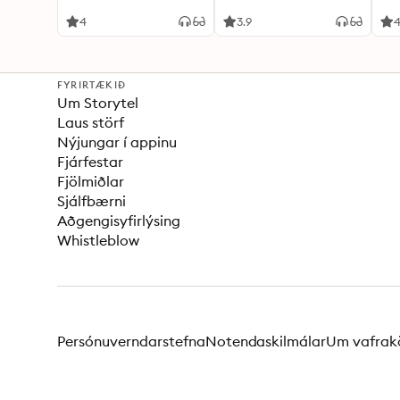
4
3.9
4
FYRIRTÆKIÐ
Um Storytel
Laus störf
Nýjungar í appinu
Fjárfestar
Fjölmiðlar
Sjálfbærni
Aðgengisyfirlýsing
Whistleblow
Persónuverndarstefna
Notendaskilmálar
Um vafrak