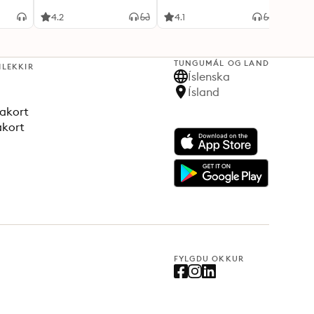
4.2
4.1
4.1
TUNGUMÁL OG LAND
HLEKKIR
Íslenska
Ísland
akort
akort
FYLGDU OKKUR