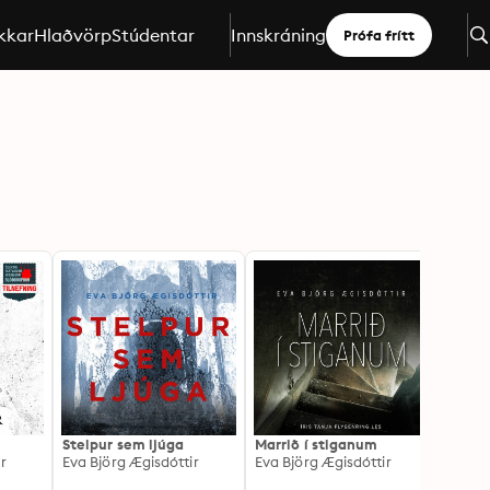
kkar
Hlaðvörp
Stúdentar
Innskráning
Prófa frítt
a
Stelpur sem ljúga
Marrið í stiganum
Gættu
r
Eva Björg Ægisdóttir
Eva Björg Ægisdóttir
Yrsa S