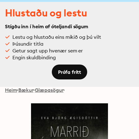
Hlustaðu og lestu
Stígðu inn í heim af óteljandi sögum
Lestu og hlustaðu eins mikið og þú vilt
Þúsundir titla
Getur sagt upp hvenær sem er
Engin skuldbinding
Prófa frítt
Heim
Bækur
Glæpasögur