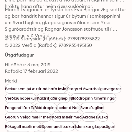
hröktu hana aftur heim á æskuslóðirnar.
Marrið í stiganum er fyrsta bók Evu Bjargar Ægisdóttur 
og bar handrit hennar sigur úr býtum í samkeppninni 
um Svartfuglinn, glæpasagnaverðlaun sem Yrsa 
Sigurðardóttir og Ragnar Jónasson stofnuðu til í 
samvinnu við Veröld.
© 2019 Storyside (Hljóðbók): 9789178975822
© 2022 Veröld (Rafbók): 9789935495150
Útgáfudagur
Hljóðbók: 3 maj 2019
Rafbók: 17 februari 2022
Merki
Bækur sem þú ættir að hafa lesið
Storytel Awards sigurvegarar
Verðlaunabækur
Kaldrifjaðir glæpir
Blóðdropinn tilnefningar
Fangandi fortíð
Blóðdropinn
Iceland Noir
Svartfuglinn
Guðrún Veiga mælir með
Kolla mælir með
Akranes
Æska
Bókagull mælir með
Spennandi bækur
Íslenskar glæpasögur