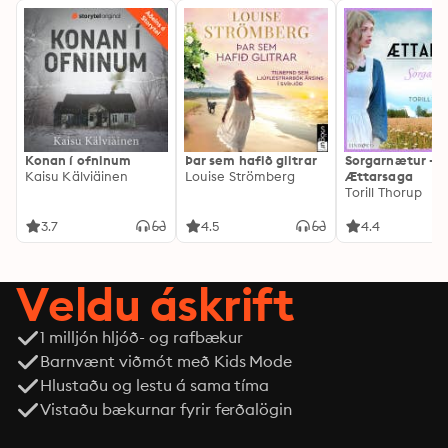
Konan í ofninum
Þar sem hafið glitrar
Sorgarnætur -
Kaisu Kälviäinen
Louise Strömberg
Ættarsaga
Torill Thorup
3.7
4.5
4.4
Veldu áskrift
1 milljón hljóð- og rafbækur
Barnvænt viðmót með Kids Mode
Hlustaðu og lestu á sama tíma
Vistaðu bækurnar fyrir ferðalögin