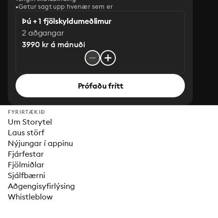
Getur sagt upp hvenær sem er
Þú + 1 fjölskyldumeðlimur
2 aðgangar
3990 kr á mánuði
Prófaðu frítt
FYRIRTÆKIÐ
Um Storytel
Laus störf
Nýjungar í appinu
Fjárfestar
Fjölmiðlar
Sjálfbærni
Aðgengisyfirlýsing
Whistleblow