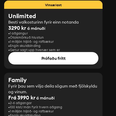
Vinsælast
Unlimited
Besti valkosturinn fyrir einn notanda
3290 kr
á mánuði
1 aðgangur
Ótakmörkuð hlustun
1 milljón hljóð- og rafbækur
Engin skuldbinding
Getur sagt upp hvenær sem er
Prófaðu frítt
Family
Fyrir þau sem vilja deila sögum með fjölskyldu
og vinum.
Frá 3990 kr
á mánuði
2-6 aðgangar
100 klst/mán fyrir hvern aðgang
1 milljón hljóð- og rafbækur
‎Engin skuldbinding