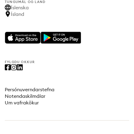
TUNGUMÁL OG LAND
Íslenska
Ísland
FYLGDU OKKUR
Persónuverndarstefna
Notendaskilmálar
Um vafrakökur