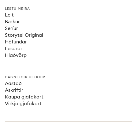
LESTU MEIRA
Leit
Bækur
Seríur
Storytel Original
Höfundar
Lesarar
Hlaðvörp
GAGNLEGIR HLEKKIR
Aðstoð
Áskriftir
Kaupa gjafakort
Virkja gjafakort