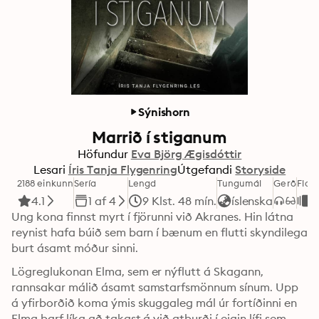
Sýnishorn
Marrið í stiganum
Höfundur
Eva Björg Ægisdóttir
Lesari
Íris Tanja Flygenring
Útgefandi
Storyside
2188 einkunn
Sería
Lengd
Tungumál
Gerð
Flok
4.1
1 af 4
9 Klst. 48 mín.
íslenska
G
Ung kona finnst myrt í fjörunni við Akranes. Hin látna 
reynist hafa búið sem barn í bænum en flutti skyndilega 
burt ásamt móður sinni.
Lögreglukonan Elma, sem er nýflutt á Skagann, 
rannsakar málið ásamt samstarfsmönnum sínum. Upp 
á yfirborðið koma ýmis skuggaleg mál úr fortíðinni en 
Elma þarf líka að takast á við atburði í eigin lífi sem 