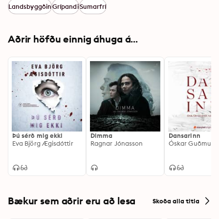
Landsbyggðin
Grípandi
Sumarfrí
Aðrir höfðu einnig áhuga á...
Þú sérð mig ekki
Dimma
Dansarinn
Eva Björg Ægisdóttir
Ragnar Jónasson
Óskar Guðmund
Bækur sem aðrir eru að lesa
Skoða alla titla