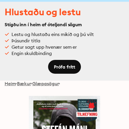
Hlustaðu og lestu
Stígðu inn í heim af óteljandi sögum
Lestu og hlustaðu eins mikið og þú vilt
Þúsundir titla
Getur sagt upp hvenær sem er
Engin skuldbinding
Prófa frítt
Heim
Bækur
Glæpasögur