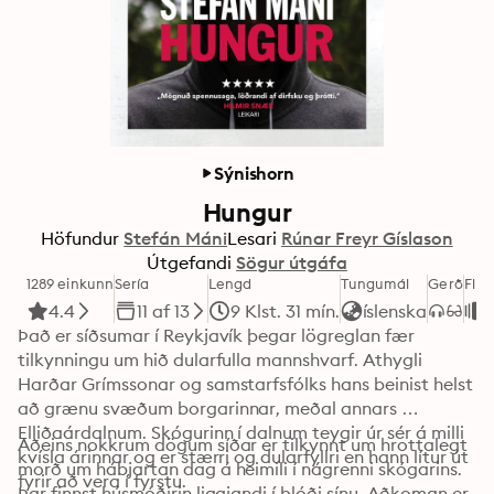
Sýnishorn
Hungur
Höfundur
Stefán Máni
Lesari
Rúnar Freyr Gíslason
Útgefandi
Sögur útgáfa
1289 einkunn
Sería
Lengd
Tungumál
Gerð
Flok
4.4
11 af 13
9 Klst. 31 mín.
íslenska
Það er síðsumar í Reykjavík þegar lögreglan fær 
tilkynningu um hið dularfulla mannshvarf. Athygli 
Harðar Grímssonar og samstarfsfólks hans beinist helst 
að grænu svæðum borgarinnar, meðal annars 
Elliðaárdalnum. Skógurinn í dalnum teygir úr sér á milli 
Aðeins nokkrum dögum síðar er tilkynnt um hrottalegt 
kvísla árinnar og er stærri og dularfyllri en hann lítur út 
morð um hábjartan dag á heimili í nágrenni skógarins. 
fyrir að vera í fyrstu.
Þar finnst húsmóðirin liggjandi í blóði sínu. Aðkoman er 