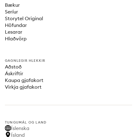
Bækur
Seríur
Storytel Original
Höfundar
Lesarar
Hlaðvörp
GAGNLEGIR HLEKKIR
Aðstoð
Áskriftir
Kaupa gjafakort
Virkja gjafakort
TUNGUMÁL OG LAND
Íslenska
Ísland