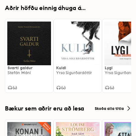
Aðrir höfðu einnig áhuga á...
Svarti galdur
Kuldi
Lygi
Stefán Máni
Yrsa Sigurðardóttir
Yrsa Sigurðardót
Bækur sem aðrir eru að lesa
Skoða alla titla