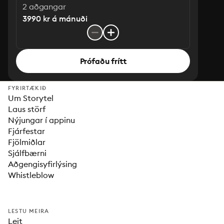
2 aðgangar
3990 kr á mánuði
Prófaðu frítt
FYRIRTÆKIÐ
Um Storytel
Laus störf
Nýjungar í appinu
Fjárfestar
Fjölmiðlar
Sjálfbærni
Aðgengisyfirlýsing
Whistleblow
LESTU MEIRA
Leit