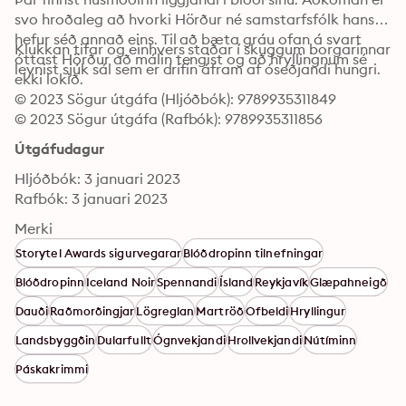
svo hroðaleg að hvorki Hörður né samstarfsfólk hans 
hefur séð annað eins. Til að bæta gráu ofan á svart 
Klukkan tifar og einhvers staðar í skuggum borgarinnar 
óttast Hörður að málin tengist og að hryllingnum sé 
leynist sjúk sál sem er drifin áfram af óseðjandi hungri.
ekki lokið. 
© 2023 Sögur útgáfa (Hljóðbók): 9789935311849
© 2023 Sögur útgáfa (Rafbók): 9789935311856
Útgáfudagur
Hljóðbók: 3 januari 2023
Rafbók: 3 januari 2023
Merki
Storytel Awards sigurvegarar
Blóðdropinn tilnefningar
Blóðdropinn
Iceland Noir
Spennandi
Ísland
Reykjavík
Glæpahneigð
Dauði
Raðmorðingjar
Lögreglan
Martröð
Ofbeldi
Hryllingur
Landsbyggðin
Dularfullt
Ógnvekjandi
Hrollvekjandi
Nútíminn
Páskakrimmi