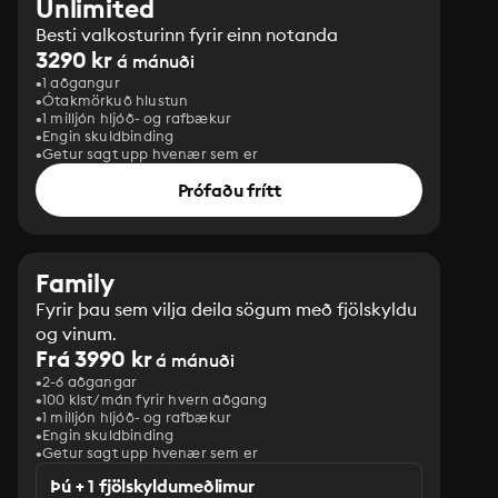
Unlimited
Besti valkosturinn fyrir einn notanda
3290 kr
á mánuði
1 aðgangur
Ótakmörkuð hlustun
1 milljón hljóð- og rafbækur
Engin skuldbinding
Getur sagt upp hvenær sem er
Prófaðu frítt
Family
Fyrir þau sem vilja deila sögum með fjölskyldu
og vinum.
Frá 3990 kr
á mánuði
2-6 aðgangar
100 klst/mán fyrir hvern aðgang
1 milljón hljóð- og rafbækur
‎Engin skuldbinding
Getur sagt upp hvenær sem er
Þú + 1 fjölskyldumeðlimur