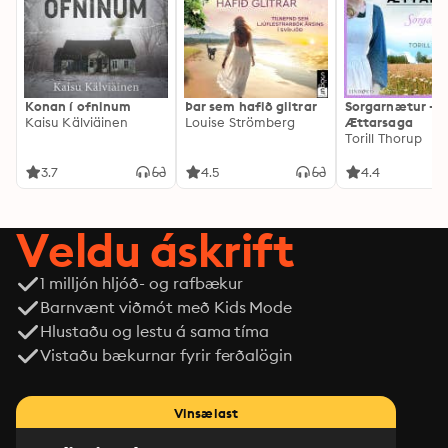
Konan í ofninum
Þar sem hafið glitrar
Sorgarnætur -
Kaisu Kälviäinen
Louise Strömberg
Ættarsaga
Torill Thorup
3.7
4.5
4.4
Veldu áskrift
1 milljón hljóð- og rafbækur
Barnvænt viðmót með Kids Mode
Hlustaðu og lestu á sama tíma
Vistaðu bækurnar fyrir ferðalögin
Vinsælast