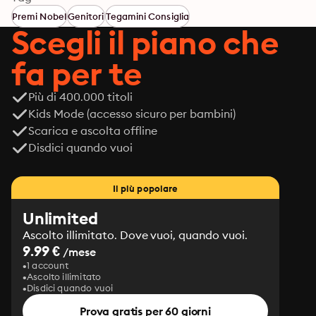
Premi Nobel
Genitori
Tegamini Consiglia
Scegli il piano che
fa per te
Più di 400.000 titoli
Kids Mode (accesso sicuro per bambini)
Scarica e ascolta offline
Disdici quando vuoi
Il più popolare
Unlimited
Ascolto illimitato. Dove vuoi, quando vuoi.
9.99 €
/mese
1 account
Ascolto illimitato
Disdici quando vuoi
Prova gratis per 60 giorni