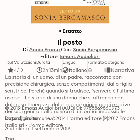
Estratto
Il posto
Di
Annie Ernaux
Con:
Sonia Bergamasco
Editore:
Emons Audiolibri
631 Valutazioni
Durata
Lingua
Formato
Categoria
4.1
2h 13min
Italiano
Narrativa
La storia di un uomo, di un padre, raccontata con 
precisione chirurgica, senza compatimenti, dalla figlia 
scrittrice. Perché quando si tradisce, “scrivere è l’ultima 
risorsa”. La storia di una donna che si affranca con 
dolorosa tenerezza dalle proprie origini rurali e scrive 
© 2019 Emons Audiolibri (AUDIO): 9788869860973
dei suoi genitori alla ricerca di un ormai impossibile 
linguaggio comune.©2014 L'orma editore (P)2017 Emons 
Data di uscita
Italia srl - L'orma editore
Audiolibro: 1 settembre 2019
Tag