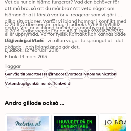
Vet du hur din hjärna fungerar? Vad den behöver för 
att må bra, så att du mår bra? Att veta något om 
hjärnan är att förstå varför vi reagerar som vi gör i 
olika situationer. Varför vi ibland hamnar i konflikt med 
© 2018 Ordberoende förlag (Ljudbok): 9789187595882
andra. Varför vi ibland känner oss omotiverat ledsna, 
© 2016 Ordberoende Förlag AB (E-bok): 9789187595332
eller upprymda. Varför fysisk kontakt kan kännas både 
rätt och fel. Varför vi sällan vågar ta språnget ut i det 
Utgivningsdatum
okända - och ibland ändå gör det.
Ljudbok: 12 februari 2018
E-bok: 14 mars 2016
Taggar
Genväg till Smartness
HjärnBoost
Vardagsliv
Kommunikation
Vetenskap
Igenkännande
Tänkvärd
Andra gillade också ...