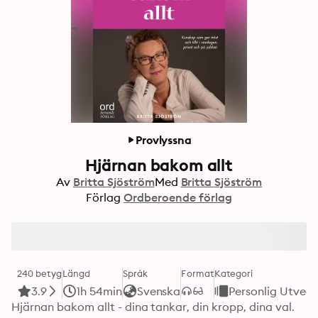
Provlyssna
Hjärnan bakom allt
Av
Britta Sjöström
Med
Britta Sjöström
Förlag
Ordberoende förlag
240 betyg
Längd
Språk
Format
Kategori
3.9
1h 54min
Svenska
Personlig Utveck
Hjärnan bakom allt - dina tankar, din kropp, dina val. 