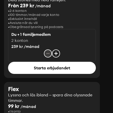
Från 239 kr
/månad
2-6 konton
100 timmar/månad varje konto
Exklusivt innehåll
Avsluta när du vill
Obegränsad lyssning på podcasts
Du + 1 familjemedlem
2 konton
239 kr /månad
Starta erbjudandet
Flex
Lyssna och läs ibland – spara dina olyssnade
timmar.
99 kr
/månad
1 konto