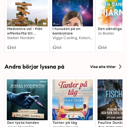
Medvetna val - från
I huvudet på en
Den oändliga h
offerkofta till
banbrytare
Jo Boaler
möjlighetsmantel
Stellan Nordahl
Viggo Cavling, Katarina Gospic
Andra börjar lyssna på
Visa alla titlar
Den tysta handen
Tanter på tåg
Pauline Dunker 