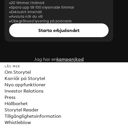
20 timmar/månad
Spara upp till 100 olyssnade timmar
Exklusivt innehåll
Avsluta när du vill
Obegränsad lyssning på podcasts
Starta erbjudandet
Jag har en
kampanjkod
LÄS MER
Om Storytel
Karriär på Storytel
Nya appfunktioner
Investor Relations
Press
Hållbarhet
Storytel Reader
Tillgänglighetsinformation
Whistleblow