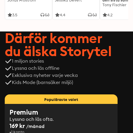
Jonas Moström
Jessika Devert
den sista sanni
Tony Fischier
3.5
4.4
4.2
Därför kommer
du älska Storytel
1 miljon stories
Lyssna och läs offline
Exklusiva nyheter varje vecka
Kids Mode (barnsäker miljö)
Populäraste valet
Premium
Lyssna och läs ofta.
169 kr
/månad
1 konto