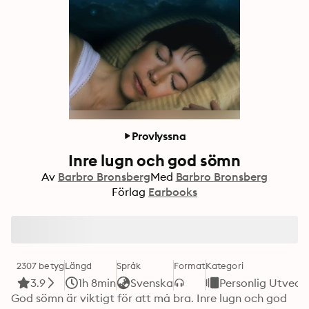
Provlyssna
Inre lugn och god sömn
Av
Barbro Bronsberg
Med
Barbro Bronsberg
Förlag
Earbooks
2307 betyg
Längd
Språk
Format
Kategori
3.9
1h 8min
Svenska
Personlig Utveck
God sömn är viktigt för att må bra. Inre lugn och god 