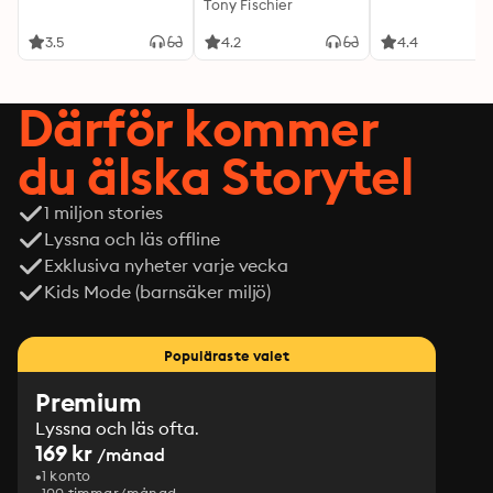
Tony Fischier
3.5
4.2
4.4
Därför kommer
du älska Storytel
1 miljon stories
Lyssna och läs offline
Exklusiva nyheter varje vecka
Kids Mode (barnsäker miljö)
Populäraste valet
Premium
Lyssna och läs ofta.
169 kr
/månad
1 konto