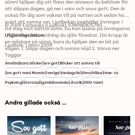
sömn! hjälper dig att finna den sinnesro du behöver för 
att släppa dagen, gå ner i varv och sova gott. Den är 
också för dig som vaknar till på natten och sedan har 
svårt att somna om. Ljudboken innehåller övningar i 
© 2009 Earbooks (Ljudbok): 9789185825790
tre steg mot bättre sömn. Du kan lyssna på övningarna 
i följd eller i den ordning du själv föredrar. Din kropp är 
Utgivningsdatum
en mästare på sömn, bara du hjälper den en bit på 
Ljudbok: 1 mars 2009
vägen. 1. Släpp dagen och somna nöjd 2. Varva ner 
innan du ska somna. 3. Låååångsam avslappning för 
Taggar
skön sömn.
Användbara böcker
Sov gott
Böcker att somna till
Sov gott med Mumin
Sverige
Vardagsliv
Sömn
Hälsa
How- to
Psykologi
Storstad
Igenkännande
Lärorik
2000-talet
Andra gillade också ...