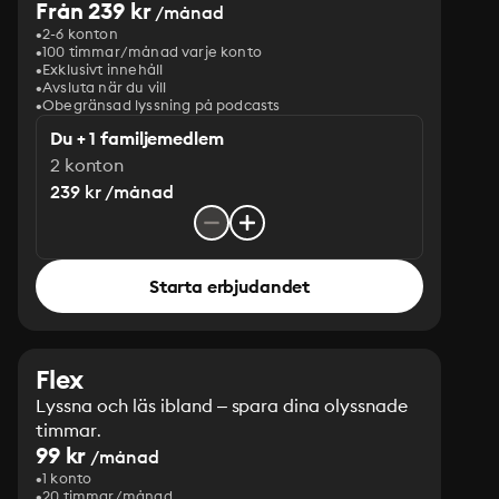
Från 239 kr
/månad
2-6 konton
100 timmar/månad varje konto
Exklusivt innehåll
Avsluta när du vill
Obegränsad lyssning på podcasts
Du + 1 familjemedlem
2 konton
239 kr /månad
Starta erbjudandet
Flex
Lyssna och läs ibland – spara dina olyssnade
timmar.
99 kr
/månad
1 konto
20 timmar/månad