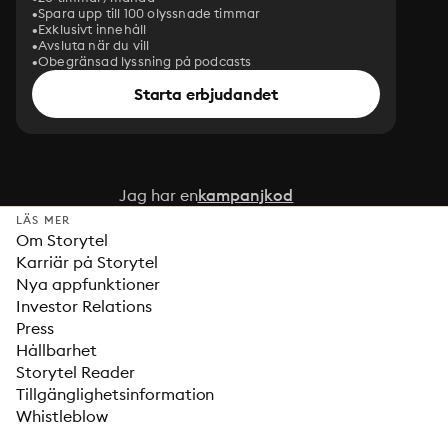
Spara upp till 100 olyssnade timmar
Exklusivt innehåll
Avsluta när du vill
Obegränsad lyssning på podcasts
Starta erbjudandet
Jag har en
kampanjkod
LÄS MER
Om Storytel
Karriär på Storytel
Nya appfunktioner
Investor Relations
Press
Hållbarhet
Storytel Reader
Tillgänglighetsinformation
Whistleblow