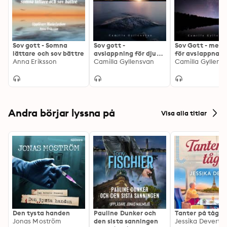
Sov gott - Somna
Sov gott -
Sov Gott - medi
lättare och sov bättre
avslappning för djup
för avslappnad
Anna Eriksson
sömn
Camilla Gyllensvan
Camilla Gyllens
Andra börjar lyssna på
Visa alla titlar
Den tysta handen
Pauline Dunker och
Tanter på tåg
Jonas Moström
den sista sanningen
Jessika Devert