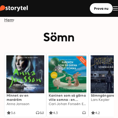
Prova nu
Hem
Sömn
Minnet av en
Kaninen som så gärna
Sömngångaren
mardröm
ville somna : en
Lars Kepler
Anna Jansson
annorlunda
Carl-Johan Forssén Ehrlin
godnattsaga
3.6
4.3
4.2