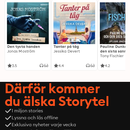
Den tysta handen
Tanter på tåg
Pauline Dunker 
Jonas Moström
Jessika Devert
den sista sanni
Tony Fischier
3.5
4.4
4.2
Därför kommer
du älska Storytel
1 miljon stories
Lyssna och läs offline
Exklusiva nyheter varje vecka