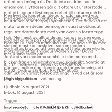
drömt om i många år. Det är inte en dröm han är 
ensam om. Flyttlassen går allt oftare ut ur storstaden 
mot ett lugnare livstempo, närhet till naturen och hus 
Men livet på landet är inte bara röda hus med vita 
med egen täppa. Svenska folket längtar till landet.
knutar och rabarberpaj i syrenbersån. Det är också att 
mata fåren en decembermorgon i vasst snöblandat 
regn. Att darrande stå med yxan över sin första tupps 
hals. Men mest av allt är det en kamp mot den egna 
Vad det är som på riktigt skänker livet mening? I vad 
hjärnan: Hur ska en människa som levt hela sitt liv med 
som närmast kan beskrivas som en modern 
vår kulturs krav på att prestera, att hela tiden vilja ha 
motsvarighet till Thoreaus Walden, synar David 
mer, kunna ställa om?
Jonstad vårt moderna samhälle i sömmarna med 
blicken från en missbrukare med självinsikt. Samtidigt 
© 2021 Ordfront (Ljudbok): 9789179457020
gör han, mellan dagislämning och fårens lamning, ett 
© 2021 Ordfront (E-bok): 9789179450502
ödmjukt och ärligt försök att ringa in vad det är som 
på riktigt skänker livet mening.
Utgivningsdatum
Ljudbok: 16 augusti 2021
E-bok: 16 augusti 2021
Taggar
Inspirerande
Samhälle & Politik
Miljö & Klimat
Hållbarhet