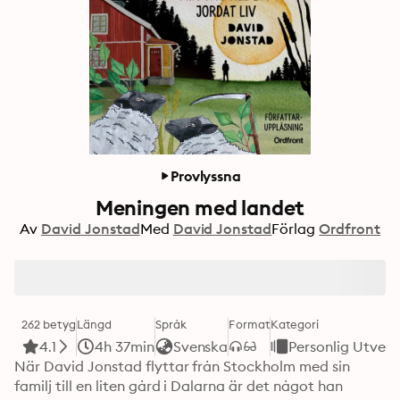
Provlyssna
Meningen med landet
Av
David Jonstad
Med
David Jonstad
Förlag
Ordfront
262 betyg
Längd
Språk
Format
Kategori
4.1
4h 37min
Svenska
Personlig Utveck
När David Jonstad flyttar från Stockholm med sin 
familj till en liten gård i Dalarna är det något han 