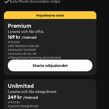
Kids Mode (barnsäker miljö)
Populäraste valet
Premium
Lyssna och läs ofta.
169 kr
/månad
1 konto
100 timmar/månad
Exklusivt innehåll
Avsluta när du vill
Obegränsad lyssning på podcasts
Starta erbjudandet
Unlimited
Lyssna och läs obegränsat.
249 kr
/månad
1 konto
Lyssna obegränsat