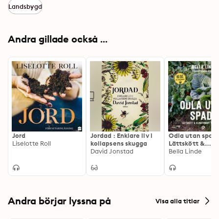
Landsbygd
Andra gillade också ...
Jord
Jordad : Enklare liv i
Odla utan spade
Liselotte Roll
kollapsens skugga
Lättskött &
David Jonstad
klimatsmart
Bella Linde
köksträdgård
Andra börjar lyssna på
Visa alla titlar