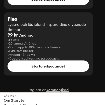
Flex
Lyssna och läs ibland – spara dina olyssnade
timmar.
99 kr
/månad
1 konto
20 timmar/månad
Spara upp till 100 olyssnade timmar
Exklusivt innehåll
Avsluta när du vill
Obegränsad lyssning på podcasts
Starta erbjudandet
Jag har en
kampanjkod
LÄS MER
Om Storytel