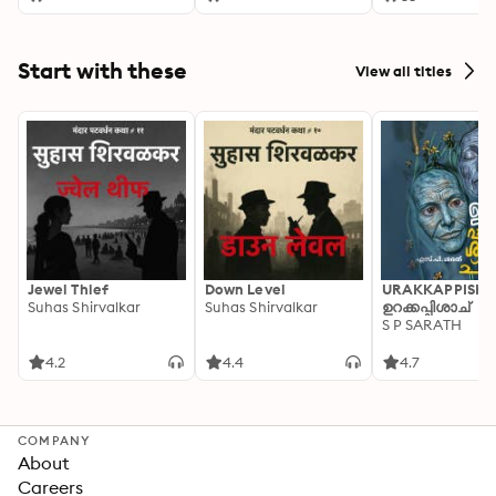
Start with these
View all titles
Jewel Thief
Down Level
URAKKAPPISHA
Suhas Shirvalkar
Suhas Shirvalkar
ഉറക്കപ്പിശാച്
S P SARATH
4.2
4.4
4.7
COMPANY
About
Careers