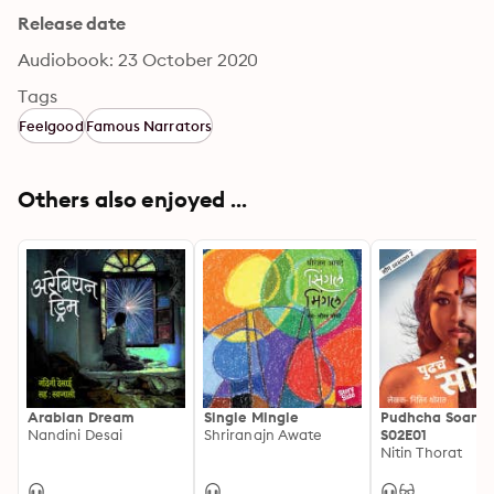
Release date
Audiobook: 23 October 2020
Tags
Feelgood
Famous Narrators
Others also enjoyed ...
Arabian Dream
Single Mingle
Pudhcha Soang
Nandini Desai
Shriranajn Awate
S02E01
Nitin Thorat