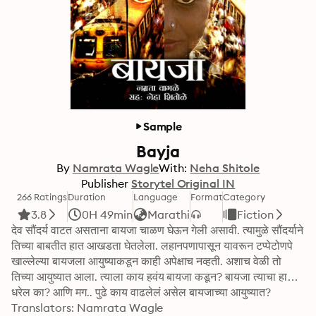
Sample
Bayja
By
Namrata Wagle
With:
Neha Shitole
Publisher
Storytel Original IN
266 Ratings
Duration
Language
Format
Category
3.8
0H 49min
Marathi
Fiction
देव सौंदर्य वाटत असताना बायजा चाळण घेऊन गेली असावी. त्यामुळे सौंदर्याने 
तिच्या बाबतीत हात आखडता घेतलेला. लहानपणापासून यावरून टप्पेटोणपे 
खाल्लेल्या बायजला आयुष्याकडून काही अपेक्षाच नव्हती. अशाच वेळी तो 
तिच्या आयुष्यात आला. त्याला काय हवंय बायजा कडून? बायजा त्याचा हात 
धरेल का? आणि मग.. पुढे काय वाढलेलं असेल बायजाच्या आयुष्यात?
Translators: Namrata Wagle