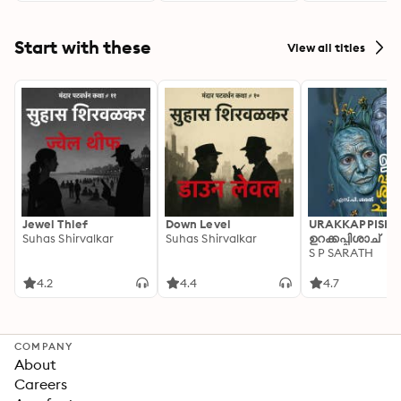
Start with these
View all titles
Jewel Thief
Down Level
URAKKAPPISHA
Suhas Shirvalkar
Suhas Shirvalkar
ഉറക്കപ്പിശാച്
S P SARATH
4.2
4.4
4.7
COMPANY
About
Careers