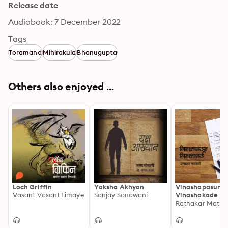
Release date
Audiobook: 7 December 2022
Tags
Toramana
Mihirakula
Bhanugupta
Others also enjoyed ...
Loch Griffin
Yaksha Akhyan
Vinashapasun
Vasant Vasant Limaye
Sanjay Sonawani
Vinashakade
Ratnakar Matkar