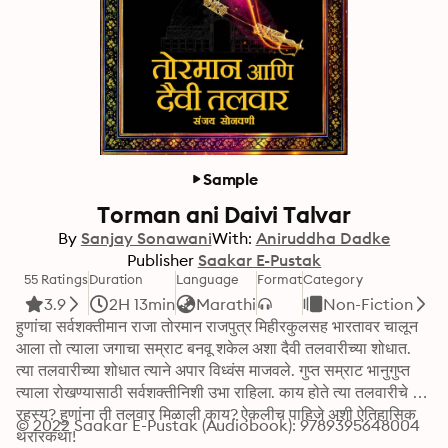
Sample
Torman ani Daivi Talvar
By
Sanjay Sonawani
With:
Aniruddha Dadke
Publisher
Saakar E-Pustak
55 Ratings
Duration
Language
Format
Category
3.9
2H 13min
Marathi
Non-Fiction
हुणांचा सर्वशक्तीमान राजा तोरमान राजपुत्र मिहीरकुलसह भारतावर चालून 
आला तो त्याला जगाचा सम्राट बनवू शकेल अशा दैवी तलवारीच्या शोधात. 
त्या तलवारीच्या शोधात त्याने अपार विध्वंस माजवले. गुप्त सम्राट भानुगुप्त 
त्याला रोखण्यासाठी सर्वशक्तीनिशी उभा राहिला. काय होते त्या तलवारीचे 
रहस्य? हुणांना ती तलवार मिळाली काय? ऐकलीच पाहिजे अशी ऐतिहासिक 
© 2022 Saakar E-Pustak (Audiobook): 9789395648004
थरारकथा!