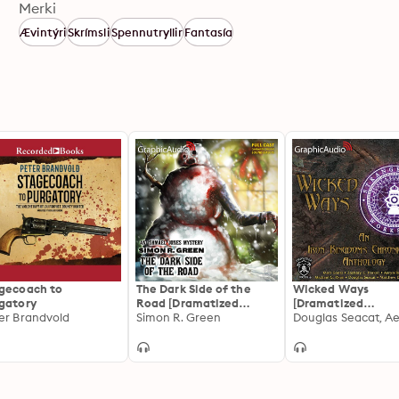
Merki
Ævintýri
Skrímsli
Spennutryllir
Fantasía
gecoach to
The Dark Side of the
Wicked Ways
gatory
Road [Dramatized
[Dramatized
er Brandvold
Adaptation]: Ishmael
Simon R. Green
Adaptation]: An I
Jones Mystery 1
Kingdoms Chronic
Anthology