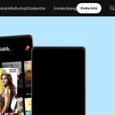
kkar
Hlaðvörp
Stúdentar
Innskráning
Prófa frítt