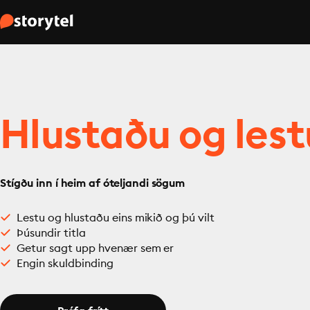
Hlustaðu og lest
Stígðu inn í heim af óteljandi sögum
Lestu og hlustaðu eins mikið og þú vilt
Þúsundir titla
Getur sagt upp hvenær sem er
Engin skuldbinding