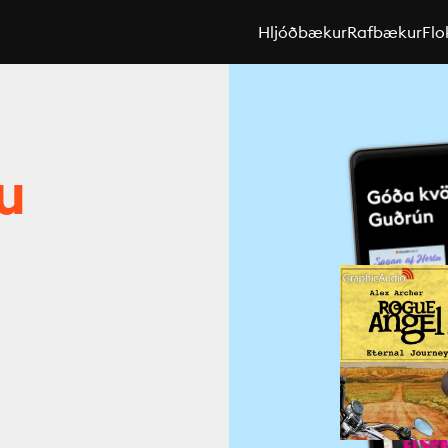
Hljóðbækur
Rafbækur
Flo
u