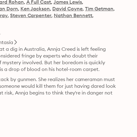
ard Rohan
A Full Cast
James Lewis
Van Dorn
Ken Jackson
David Coyne
Tim Getman
tray
Steven Carpenter
Nathan Bennett
r
ntasía
a dig in Australia, Annja Creed is left feeling 
nsidered fringe by experts who doubt their 
f mystery involved. But her boredom is quickly 
replaced with fear when all that's left of her cameraman is a drop of blood on his hotel-room carpet. 
attack by gunmen. She realizes her cameraman must 
omeone would kill them for just having dared look 
 risk, Annja begins to think they're in danger not 