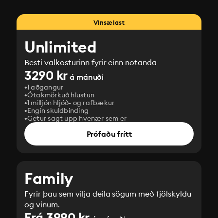
Vinsælast
Unlimited
Besti valkosturinn fyrir einn notanda
3290 kr
á mánuði
1 aðgangur
Ótakmörkuð hlustun
1 milljón hljóð- og rafbækur
Engin skuldbinding
Getur sagt upp hvenær sem er
Prófaðu frítt
Family
Fyrir þau sem vilja deila sögum með fjölskyldu
og vinum.
Frá 3990 kr