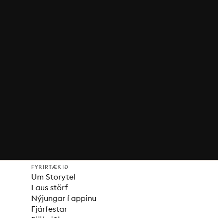
FYRIRTÆKIÐ
Um Storytel
Laus störf
Nýjungar í appinu
Fjárfestar