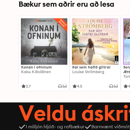
Bækur sem aðrir eru að lesa
Konan í ofninum
Þar sem hafið glitrar
Sor
Kaisu Kälviäinen
Louise Strömberg
Ætt
Tor
3.7
4.5
4
Veldu áskri
1 milljón hljóð- og rafbækur
Barnvænt viðmót