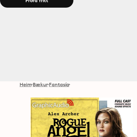
Prófa frítt
Heim
Bækur
Fantasía