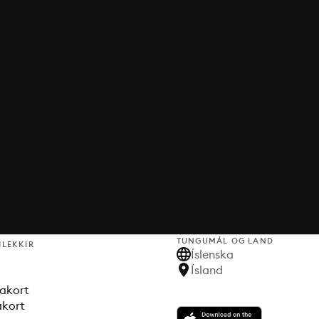
TUNGUMÁL OG LAND
HLEKKIR
Íslenska
Ísland
akort
akort