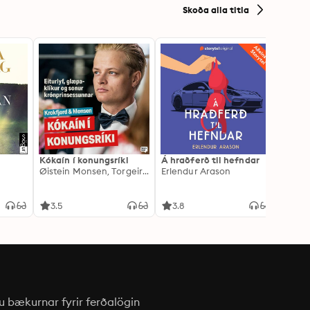
Skoða alla titla
Kókaín í konungsríki
Á hraðferð til hefndar
Engla
Øistein Monsen, Torgeir Krokfjord
Erlendur Arason
Lucind
3.5
3.8
4.6
u bækurnar fyrir ferðalögin