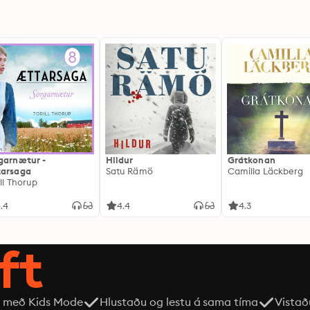
garnætur -
Hildur
Grátkonan
arsaga
Satu Rämö
Camilla Läckberg
ill Thorup
.4
4.4
4.3
ft
 með Kids Mode
Hlustaðu og lestu á sama tíma
Vistað