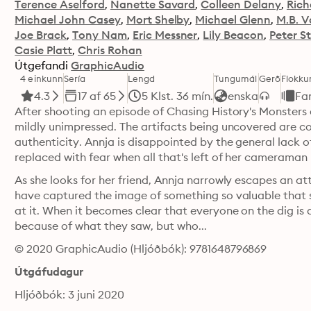
Terence Aselford
Nanette Savard
Colleen Delany
Rich
Michael John Casey
Mort Shelby
Michael Glenn
M.B. 
Joe Brack
Tony Nam
Eric Messner
Lily Beacon
Peter S
Casie Platt
Chris Rohan
Útgefandi
GraphicAudio
4 einkunn
Sería
Lengd
Tungumál
Gerð
Flokku
4.3
17 af 65
5 Klst. 36 mín.
enska
Fa
After shooting an episode of Chasing History's Monsters at 
mildly unimpressed. The artifacts being uncovered are co
authenticity. Annja is disappointed by the general lack o
As she looks for her friend, Annja narrowly escapes an 
have captured the image of something so valuable that s
at it. When it becomes clear that everyone on the dig is at
because of what they saw, but who...
© 2020 GraphicAudio (Hljóðbók): 9781648796869
Útgáfudagur
Hljóðbók: 3 juni 2020