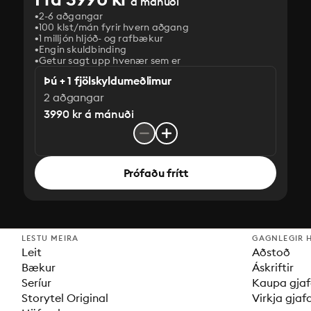
á mánuði
2-6 aðgangar
100 klst/mán fyrir hvern aðgang
1 milljón hljóð- og rafbækur
‎Engin skuldbinding
Getur sagt upp hvenær sem er
Þú + 1 fjölskyldumeðlimur
2 aðgangar
3990 kr á mánuði
Prófaðu frítt
LESTU MEIRA
GAGNLEGIR 
Leit
Aðstoð
Bækur
Áskriftir
Seríur
Kaupa gjaf
Storytel Original
Virkja gjaf