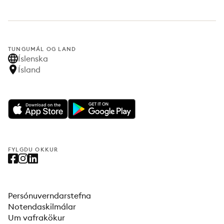
TUNGUMÁL OG LAND
Íslenska
Ísland
FYLGDU OKKUR
Persónuverndarstefna
Notendaskilmálar
Um vafrakökur