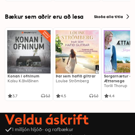
Bækur sem aðrir eru að lesa
Skoða alla titla
Konan í ofninum
Þar sem hafið glitrar
Sorgarnætur -
Kaisu Kälviäinen
Louise Strömberg
Ættarsaga
Torill Thorup
3.7
4.5
4.4
Veldu áskrift
1 milljón hljóð- og rafbækur