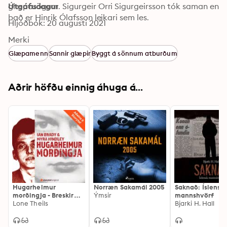
glæpasögum. Sigurgeir Orri Sigurgeirsson tók saman en 
Útgáfudagur
það er Hinrik Ólafsson leikari sem les.
Hljóðbók: 20 augusti 2021
Merki
Glæpamenn
Sannir glæpir
Byggt á sönnum atburðum
Aðrir höfðu einnig áhuga á...
Hugarheimur
Norræn Sakamál 2005
Saknað: Íslensk
morðingja - Breskir
Ýmsir
mannshvörf
raðmorðingjar. 1.
Lone Theils
Bjarki H. Hall
þáttur: Ian Brady og
Myra Hindley