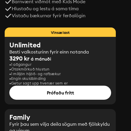
Barnvænt viðmót með Kids Mode
Hlustaðu og lestu á sama tíma
Vistaðu bækurnar fyrir ferðalögin
Vinsælast
Unlimited
Besti valkosturinn fyrir einn notanda
3290 kr
á mánuði
1 aðgangur
Ótakmörkuð hlustun
1 milljón hljóð- og rafbækur
Engin skuldbinding
Getur sagt upp hvenær sem er
Prófaðu frítt
Family
Fyrir þau sem vilja deila sögum með fjölskyldu
og vinum.