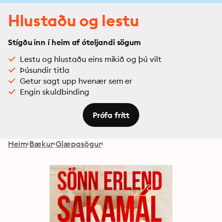
Hlustaðu og lestu
Stígðu inn í heim af óteljandi sögum
Lestu og hlustaðu eins mikið og þú vilt
Þúsundir titla
Getur sagt upp hvenær sem er
Engin skuldbinding
Prófa frítt
Heim
Bækur
Glæpasögur