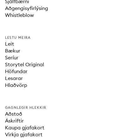
Sjálfbærni
Aðgengisyfirlýsing
Whistleblow
LESTU MEIRA
Leit
Bækur
Seríur
Storytel Original
Höfundar
Lesarar
Hlaðvörp
GAGNLEGIR HLEKKIR
Aðstoð
Áskriftir
Kaupa gjafakort
Virkja gjafakort