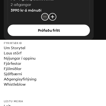
2 aðgangar
3990 kr á mánuði
Prófaðu frítt
FYRIRTÆKIÐ
Um Storytel
Laus störf
Nýjungar í appinu
Fjárfestar
Fjölmiðlar
Sjálfbærni
Aðgengisyfirlýsing
Whistleblow
LESTU MEIRA