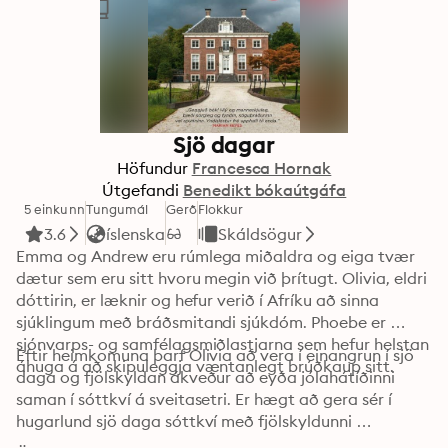
Sjö dagar
Höfundur
Francesca Hornak
Útgefandi
Benedikt bókaútgáfa
5 einkunn
Tungumál
Gerð
Flokkur
3.6
íslenska
Skáldsögur
Emma og Andrew eru rúmlega miðaldra og eiga tvær 
dætur sem eru sitt hvoru megin við þrítugt. Olivia, eldri 
dóttirin, er læknir og hefur verið í Afríku að sinna 
sjúklingum með bráðsmitandi sjúkdóm. Phoebe er 
sjónvarps- og samfélagsmiðlastjarna sem hefur helstan 
Eftir heimkomuna þarf Olivia að vera í einangrun í sjö 
áhuga á að skipuleggja væntanlegt brúðkaup sitt.
daga og fjölskyldan ákveður að eyða jólahátíðinni 
saman í sóttkví á sveitasetri. Er hægt að gera sér í 
hugarlund sjö daga sóttkví með fjölskyldunni …