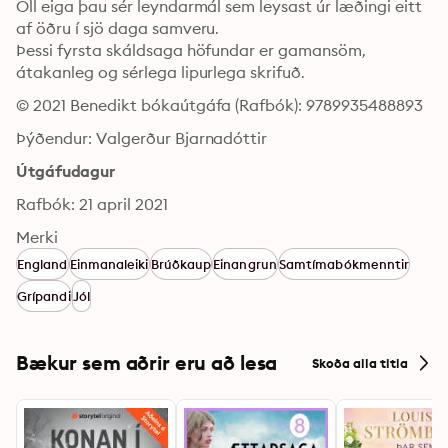
Öll eiga þau sér leyndarmál sem leysast úr læðingi eitt 
af öðru í sjö daga samveru. 

Þessi fyrsta skáldsaga höfundar er gamansöm, 
átakanleg og sérlega lipurlega skrifuð.
© 2021 Benedikt bókaútgáfa (Rafbók): 9789935488893
Þýðendur: Valgerður Bjarnadóttir
Útgáfudagur
Rafbók: 21 april 2021
Merki
England
Einmanaleiki
Brúðkaup
Einangrun
Samtímabókmenntir
Grípandi
Jól
Bækur sem aðrir eru að lesa
Skoða alla titla