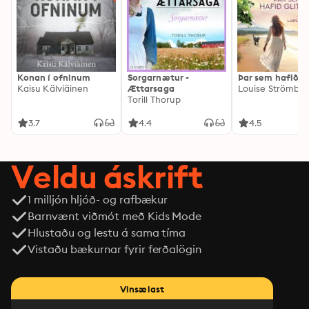
Konan í ofninum
Sorgarnætur -
Þar sem hafið gl
Kaisu Kälviäinen
Ættarsaga
Louise Strömbe
Torill Thorup
3.7
4.4
4.5
Veldu áskrift
1 milljón hljóð- og rafbækur
Barnvænt viðmót með Kids Mode
Hlustaðu og lestu á sama tíma
Vistaðu bækurnar fyrir ferðalögin
Vinsælast