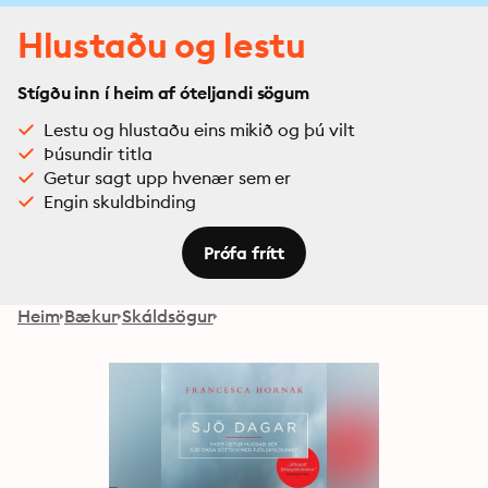
Hlustaðu og lestu
Stígðu inn í heim af óteljandi sögum
Lestu og hlustaðu eins mikið og þú vilt
Þúsundir titla
Getur sagt upp hvenær sem er
Engin skuldbinding
Prófa frítt
Heim
Bækur
Skáldsögur