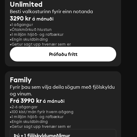
Unlimited
Besti valkosturinn fyrir einn notanda
3290 kr
á mánuði
1 aðgangur
Ótakmörkuð hlustun
1 milljón hljóð- og rafbækur
Engin skuldbinding
Getur sagt upp hvenær sem er
Prófaðu frítt
Family
Fyrir þau sem vilja deila sögum með fjölskyldu
og vinum.
Frá 3990 kr
á mánuði
2-6 aðgangar
100 klst/mán fyrir hvern aðgang
1 milljón hljóð- og rafbækur
‎Engin skuldbinding
Getur sagt upp hvenær sem er
Þú + 1 fjölskyldumeðlimur