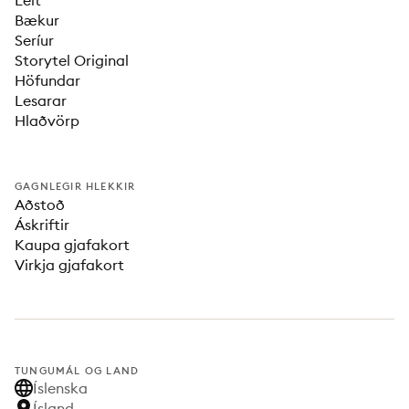
Leit
Bækur
Seríur
Storytel Original
Höfundar
Lesarar
Hlaðvörp
GAGNLEGIR HLEKKIR
Aðstoð
Áskriftir
Kaupa gjafakort
Virkja gjafakort
TUNGUMÁL OG LAND
Íslenska
Ísland