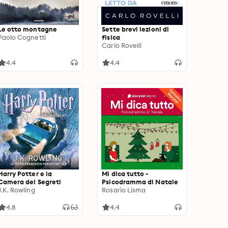
Le otto montagne
Sette brevi lezioni di
Paolo Cognetti
fisica
Carlo Rovelli
4.4
4.4
Harry Potter e la
Mi dica tutto -
Camera dei Segreti
Psicodramma di Natale
J.K. Rowling
Rosario Lisma
4.8
4.4