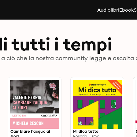
Audiolibri
Ebook
S
 di tutti i tempi
base a ciò che la nostra community legge e ascolta d
Cambiare l’acqua ai
Mi dica tutto
fiori
Rosario Lisma