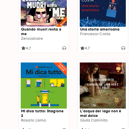
Quando muori resta a
Una storia americana
me
Francesco Costa
Zerocalcare
4.7
4.7
Mi dica tutto: Stagione
L’acqua del lago non è
2
mai dolce
Rosario Lisma
Giulia Caminito