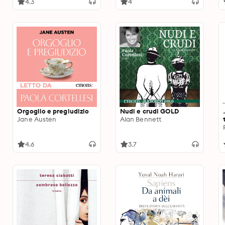
4.3
4
Orgoglio e pregiudizio
Nudi e crudi GOLD
Jane Austen
Alan Bennett
4.6
3.7