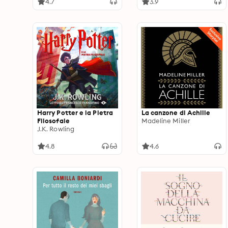
4.7
3.9
Harry Potter e la Pietra
La canzone di Achille
Filosofale
Madeline Miller
J.K. Rowling
4.8
4.6