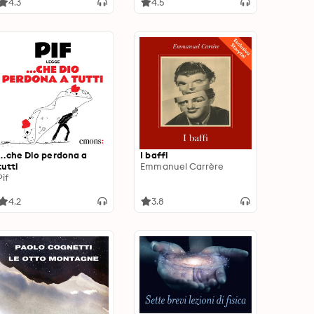
4.3
4.5
…che Dio perdona a
I baffi
tutti
Emmanuel Carrère
Pif
4.2
3.8