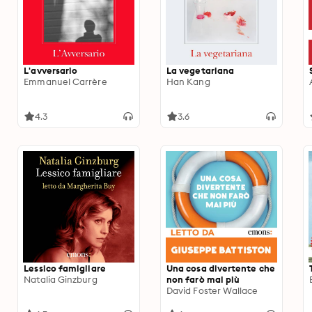
L'avversario
La vegetariana
Emmanuel Carrère
Han Kang
4.3
3.6
Lessico famigliare
Una cosa divertente che
Natalia Ginzburg
non farò mai più
David Foster Wallace