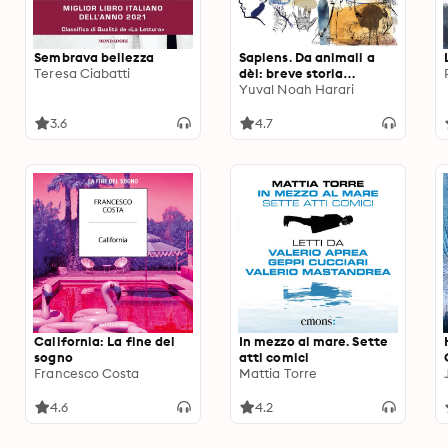
Sembrava bellezza
Sapiens. Da animali a
Teresa Ciabatti
dèi: breve storia
dell'umanità
Yuval Noah Harari
3.6
4.7
California: La fine del
In mezzo al mare. Sette
sogno
atti comici
Francesco Costa
Mattia Torre
4.6
4.2