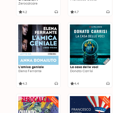
Zerocalcare
4.2
4.7
L'amica geniale
La casa delle voci
Elena Ferrante
Donato Carrisi
4.3
4.4