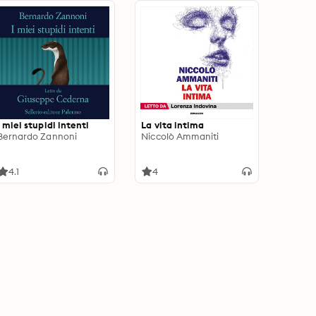
I miei stupidi intenti
La vita intima
Bernardo Zannoni
Niccolò Ammaniti
4.1
4