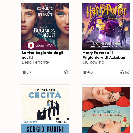
La vita bugiarda degli
Harry Potter e il
adulti
Prigioniero di Azkaban
Elena Ferrante
J.K. Rowling
3.9
4.8