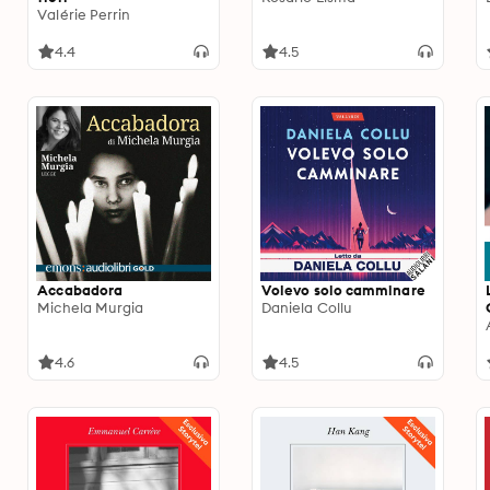
Valérie Perrin
4.4
4.5
Accabadora
Volevo solo camminare
Michela Murgia
Daniela Collu
4.6
4.5