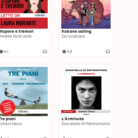
Stupore e tremori
Kobane calling
Amélie Nothomb
Zerocalcare
4.1
4.8
Tre piani
L'Arminuta
Eshkol Nevo
Donatella Di Pietrantonio