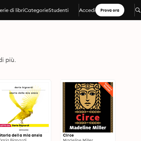
erie di libri
Categorie
Studenti
Accedi
Prova ora
i più.
Storia della mia ansia
Circe
Daria Bignardi
Madeline Miller