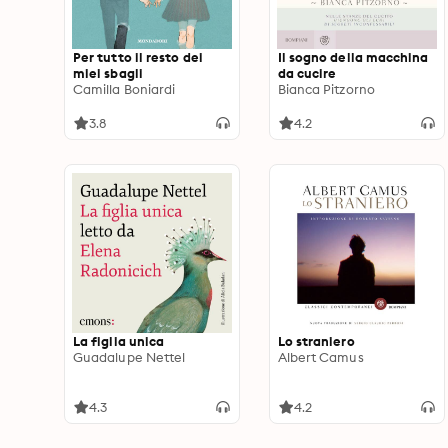
Per tutto il resto dei
Il sogno della macchina
miei sbagli
da cucire
Camilla Boniardi
Bianca Pitzorno
3.8
4.2
La figlia unica
Lo straniero
Guadalupe Nettel
Albert Camus
4.3
4.2