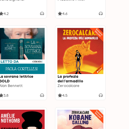
4.2
4.6
La sovrana lettrice
La profezia
GOLD
dell'armadillo
Alan Bennett
Zerocalcare
3.8
4.5