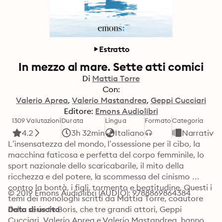
Estratto
In mezzo al mare. Sette atti comici
Di
Mattia Torre
Con:
Valerio Aprea
Valerio Mastandrea
Geppi Cucciari
Editore:
Emons Audiolibri
1309 Valutazioni
Durata
Lingua
Formato
Categoria
4.2
3h 32min
Italiano
Narrativa
L’insensatezza del mondo, l’ossessione per il cibo, la 
macchina faticosa e perfetta del corpo femminile, lo 
sport nazionale dello scaricabarile, il mito della 
ricchezza e del potere, la scommessa del cinismo 
contro la bontà, i figli, tormento e beatitudine. Questi i 
© 2019 Emons Audiolibri (AUDIO): 9788869864384
temi dei monologhi scritti da Mattia Torre, coautore 
della serie tv Boris, che tre grandi attori, Geppi 
Data di uscita
Cucciari, Valerio Aprea e Valerio Mastandrea, hanno 