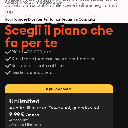
Audiolibro: 23 maggio 2019
portato con successo sulle scene italiane negli ultimi 
anni. Tra questi pezzi teatrali spietati e al tempo stesso 
Tag
esilaranti, ricordiamo il toccante monologo cult Padri e 
Voci famose
Divertente
Humor
Tegamini Consiglia
figli con Valerio Mastandrea, diventato fenomeno 
Scegli il piano che
social, e Perfetta, straordinaria prova d’artista di 
Geppi Cucciari, in tournée nei migliori teatri.© 2019 
fa per te
Mattia Torre. Per l'audiolibro © 2019 Emons Italia s.r.l.
Più di 400.000 titoli
Kids Mode (accesso sicuro per bambini)
Scarica e ascolta offline
Disdici quando vuoi
Il più popolare
Unlimited
Ascolto illimitato. Dove vuoi, quando vuoi.
9.99 €
/mese
1 account
Ascolto illimitato