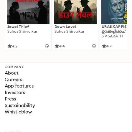
Jewel Thief
Down Level
URAKKAPPISHA
Suhas Shirvalkar
Suhas Shirvalkar
ഉറക്കപ്പിശാച്
S P SARATH
4.2
4.4
4.7
COMPANY
About
Careers
App features
Investors
Press
Sustainability
Whistleblow