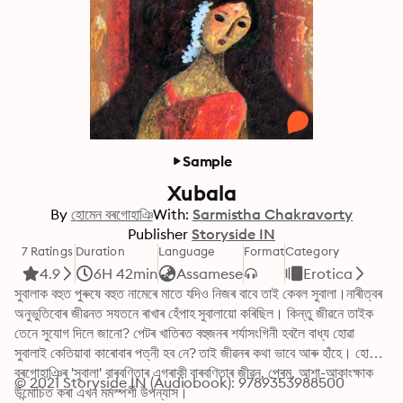
Sample
Xubala
By
হোমেন বৰগোহাঞি
With:
Sarmistha Chakravorty
Publisher
Storyside IN
7 Ratings
Duration
Language
Format
Category
4.9
6H 42min
Assamese
Erotica
সুবালাক বহুত পুৰুষে বহুত নামেৰে মাতে যদিও নিজৰ বাবে তাই কেবল সুবালা।নাৰীত্বৰ 
অনুভুতিবোৰ জীৱনত সযতনে ৰাখাৰ হেঁপাহ সুবালায়ো কৰিছিল। কিন্তু জীৱনে তাইক 
তেনে সুযোগ দিলে জানো? পেটৰ খাতিৰত বহুজনৰ শৰ্যাসংগিনী হবলৈ বাধ্য হোৱা 
সুবালাই কেতিয়াবা কাৰোবাৰ পত্নী হব নে? তাই জীৱনৰ কথা ভাবে আৰু হাঁহে। হোমেন 
বৰগোহাঞিৰ 'সুবালা' বাৰবণিতাৰ এগৰাকী বাৰবণিতাৰ জীৱন, প্ৰেম, আশা-আকাংক্ষাক 
© 2021 Storyside IN (Audiobook): 9789353988500
উন্মোচিত কৰা এখন মৰ্মস্পৰ্শী উপন্যাস।