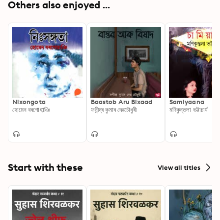
Others also enjoyed ...
Nixongota
Baastob Aru Bixaad
Samiyaana
হোমেন বৰগোহাঞি
ফনীন্দ্ৰ কুমাৰ দেৱচৌধুৰী
মণিকুন্তলা ভট্টাচাৰ্য
Start with these
View all titles