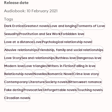
Release date
Audiobook: 10 February 2021
Tags
Dark Erotica
Greatest novels
Love and longing
Torments of Love
Sexuality
Prostitution and Sex Work
Forbidden love
Love at a distance
Love
Psychological relationship novel
Abusive relationships
Friendship, family and social relationships
Love Story
Sex and relationships
Ruthless love
Dangerous love
Modern love
Love triangles
Writers in Fiction
Falling in love
Relationship novel
Novellas
Romantic Novel
Crime love story
Contemporary Literature
Society novels
Bittersweet romance
Fake dating
Provocative
Unforgettable novels
Touching novels
Circadian novels