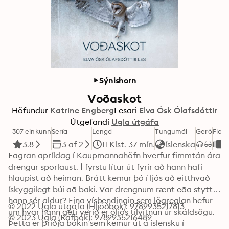
Sýnishorn
Voðaskot
Höfundur
Katrine Engberg
Lesari
Elva Ósk Ólafsdóttir
Útgefandi
Ugla útgáfa
307 einkunn
Sería
Lengd
Tungumál
Gerð
Flok
3.8
3 af 2
11 Klst. 37 mín.
íslenska
G
Fagran apríldag í Kaupmannahöfn hverfur fimmtán ára 
drengur sporlaust. Í fyrstu lítur út fyrir að hann hafi 
hlaupist að heiman. Brátt kemur þó í ljós að eitthvað 
ískyggilegt búi að baki. Var drengnum rænt eða stytti 
hann sér aldur? Eina vísbendingin sem lögreglan hefur 
© 2022 Ugla útgáfa (Hljóðbók): 9789935217813
um hvar hann geti verið er óljós tilvitnun úr skáldsögu.

© 2023 Ugla (Rafbók): 9789935216489
Þetta er þriðja bókin sem kemur út á íslensku í 