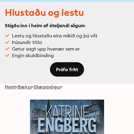
Hlustaðu og lestu
Stígðu inn í heim af óteljandi sögum
Lestu og hlustaðu eins mikið og þú vilt
Þúsundir titla
Getur sagt upp hvenær sem er
Engin skuldbinding
Prófa frítt
Heim
Bækur
Glæpasögur