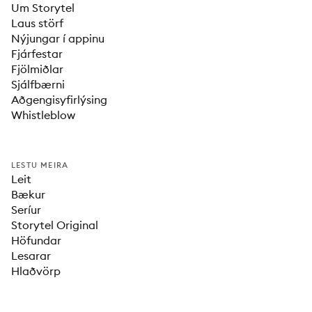
Um Storytel
Laus störf
Nýjungar í appinu
Fjárfestar
Fjölmiðlar
Sjálfbærni
Aðgengisyfirlýsing
Whistleblow
LESTU MEIRA
Leit
Bækur
Seríur
Storytel Original
Höfundar
Lesarar
Hlaðvörp