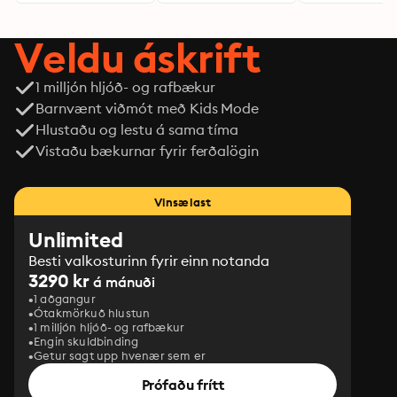
Veldu áskrift
1 milljón hljóð- og rafbækur
Barnvænt viðmót með Kids Mode
Hlustaðu og lestu á sama tíma
Vistaðu bækurnar fyrir ferðalögin
Vinsælast
Unlimited
Besti valkosturinn fyrir einn notanda
3290 kr
á mánuði
1 aðgangur
Ótakmörkuð hlustun
1 milljón hljóð- og rafbækur
Engin skuldbinding
Getur sagt upp hvenær sem er
Prófaðu frítt