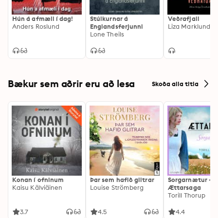
Hún á afmæli í dag!
Stúlkurnar á
Veðrafjall
Anders Roslund
Englandsferjunni
Liza Marklund
Lone Theils
Bækur sem aðrir eru að lesa
Skoða alla titla
Konan í ofninum
Þar sem hafið glitrar
Sorgarnætur -
Kaisu Kälviäinen
Louise Strömberg
Ættarsaga
Torill Thorup
3.7
4.5
4.4