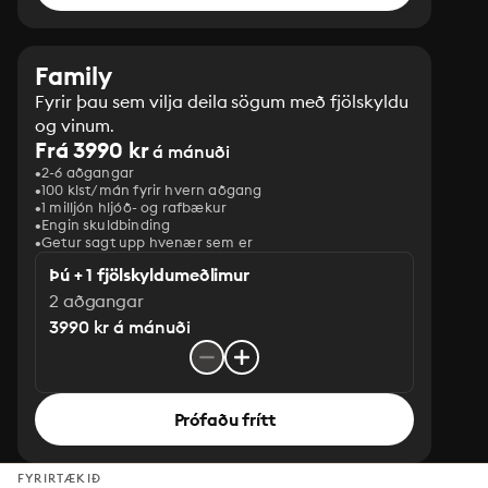
Family
Fyrir þau sem vilja deila sögum með fjölskyldu
og vinum.
Frá 3990 kr
á mánuði
2-6 aðgangar
100 klst/mán fyrir hvern aðgang
1 milljón hljóð- og rafbækur
‎Engin skuldbinding
Getur sagt upp hvenær sem er
Þú + 1 fjölskyldumeðlimur
2 aðgangar
3990 kr á mánuði
Prófaðu frítt
FYRIRTÆKIÐ