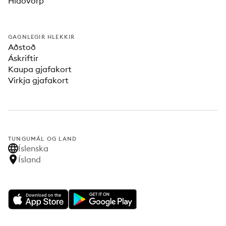
Hlaðvörp
GAGNLEGIR HLEKKIR
Aðstoð
Áskriftir
Kaupa gjafakort
Virkja gjafakort
TUNGUMÁL OG LAND
Íslenska
Ísland