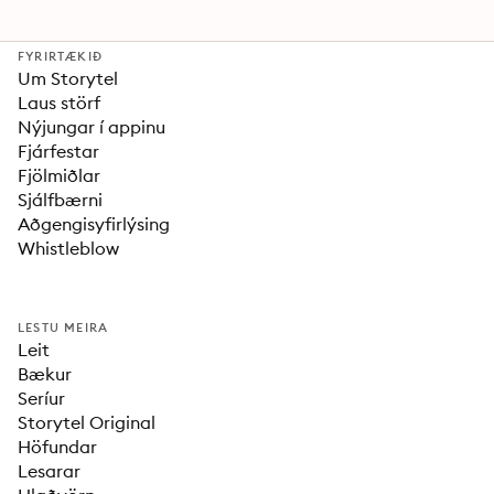
FYRIRTÆKIÐ
Um Storytel
Laus störf
Nýjungar í appinu
Fjárfestar
Fjölmiðlar
Sjálfbærni
Aðgengisyfirlýsing
Whistleblow
LESTU MEIRA
Leit
Bækur
Seríur
Storytel Original
Höfundar
Lesarar