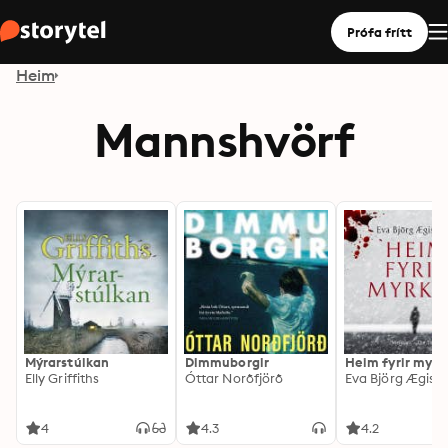
Prófa frítt
Heim
Mannshvörf
Mýrarstúlkan
Dimmuborgir
Heim fyrir myrk
Elly Griffiths
Óttar Norðfjörð
Eva Björg Ægisdó
4
4.3
4.2