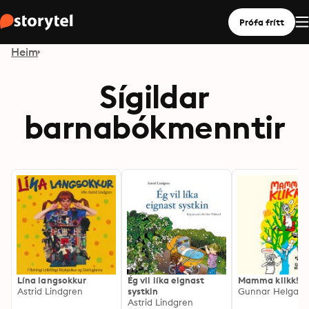
Prófa frítt
Heim
Sígildar
barnabókmenntir
Lína langsokkur
Ég vil líka eignast
Mamma klikk!
Astrid Lindgren
systkin
Gunnar Helgaso
Astrid Lindgren