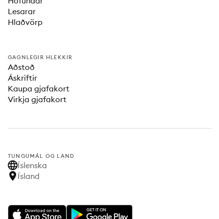
Höfundar
Lesarar
Hlaðvörp
GAGNLEGIR HLEKKIR
Aðstoð
Áskriftir
Kaupa gjafakort
Virkja gjafakort
TUNGUMÁL OG LAND
Íslenska
Ísland