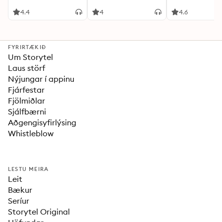
4.4
4
4.6
FYRIRTÆKIÐ
Um Storytel
Laus störf
Nýjungar í appinu
Fjárfestar
Fjölmiðlar
Sjálfbærni
Aðgengisyfirlýsing
Whistleblow
LESTU MEIRA
Leit
Bækur
Seríur
Storytel Original