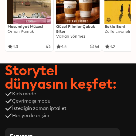
Masumiyet Müzesi
Güzel Filmler Çabuk
Bekle Beni
Orhan Pamuk
Biter
Zülfü Livaneli
Volkan Sönmez
4.3
4.6
4.2
Storytel
dünyasını keşfet:
Kids mode
Çevrimdışı modu
İstediğin zaman iptal et
Her yerde erişim