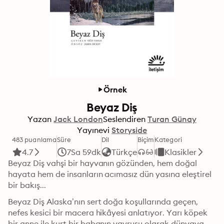
Örnek
Beyaz Diş
Yazan
Jack London
Seslendiren
Turan Günay
Yayınevi
Storyside
483 puanlama
Süre
Dil
Biçim
Kategori
4.7
7Sa 59dk
Türkçe
Klasikler
Beyaz Diş vahşi bir hayvanın gözünden, hem doğal 
hayata hem de insanların acımasız dün yasına eleştirel 
bir bakış...
Beyaz Diş Alaska’nın sert doğa koşullarında geçen, 
nefes kesici bir macera hikâyesi anlatıyor. Yarı köpek 
bir anne ile kurt bir babanın yavrusu olarak dünyaya 