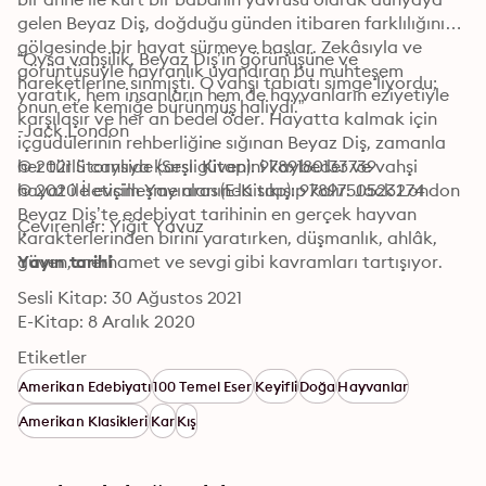
gelen Beyaz Diş, doğduğu günden itibaren farklılığının 
gölgesinde bir hayat sürmeye başlar. Zekâsıyla ve 
“Oysa vahşilik, Beyaz Diş’in görünüşüne ve 
görüntüsüyle hayranlık uyandıran bu muhteşem 
hareketlerine sinmişti. O vahşi tabiatı simge liyordu; 
yaratık, hem insanların hem de hayvanların eziyetiyle 
onun ete kemiğe bürünmüş haliydi.”

karşılaşır ve her an bedel öder. Hayatta kalmak için 
-Jack London
içgüdülerinin rehberliğine sığınan Beyaz Diş, zamanla 
her türlü canlıya karşı güvenini kaybeder ve vahşi 
© 2021 Storyside (Sesli Kitap): 9789180133739
hayat ile evcilleşme arasında sıkışıp kalır. Jack London 
© 2020 İletişim Yayınları (E-Kitap): 9789750523274
Beyaz Diş’te edebiyat tarihinin en gerçek hayvan 
Çevirenler: Yiğit Yavuz
karakterlerinden birini yaratırken, düşmanlık, ahlâk, 
güven, merhamet ve sevgi gibi kavramları tartışıyor.
Yayın tarihi
Sesli Kitap: 30 Ağustos 2021
E-Kitap: 8 Aralık 2020
Etiketler
Amerikan Edebiyatı
100 Temel Eser
Keyifli
Doğa
Hayvanlar
Amerikan Klasikleri
Kar
Kış