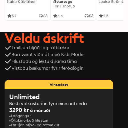
Kaisu Kälviäinen
Ættarsaga
Louise Strömbe
Torill Thorup
3.7
4.4
4.5
Veldu áskrift
1 milljón hljóð- og rafbækur
Barnvænt viðmót með Kids Mode
Hlustaðu og lestu á sama tíma
Vistaðu bækurnar fyrir ferðalögin
Vinsælast
Unlimited
Besti valkosturinn fyrir einn notanda
3290 kr
á mánuði
1 aðgangur
Ótakmörkuð hlustun
1 milljón hljóð- og rafbækur