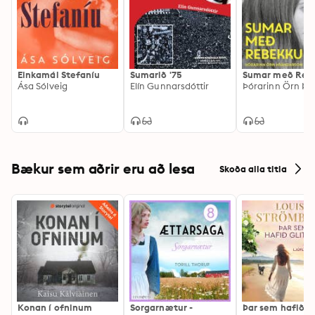
Einkamál Stefaníu
Sumarið '75
Sumar með Reb
Ása Sólveig
Elín Gunnarsdóttir
Bækur sem aðrir eru að lesa
Skoða alla titla
Konan í ofninum
Sorgarnætur -
Þar sem hafið gl