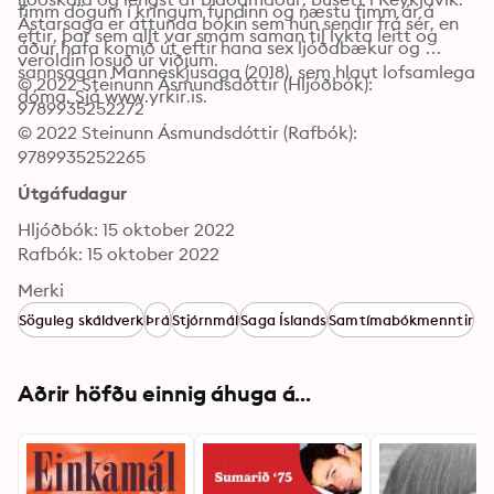
fimm dögum í kringum fundinn og næstu fimm ár á 
Ástarsaga er áttunda bókin sem hún sendir frá sér, en 
eftir, þar sem allt var smám saman til lykta leitt og 
áður hafa komið út eftir hana sex ljóðabækur og 
veröldin losuð úr viðjum.
sannsagan Manneskjusaga (2018), sem hlaut lofsamlega 
© 2022 Steinunn Ásmundsdóttir (Hljóðbók): 
dóma. Sjá www.yrkir.is.
9789935252272
© 2022 Steinunn Ásmundsdóttir (Rafbók): 
9789935252265
Útgáfudagur
Hljóðbók: 15 oktober 2022
Rafbók: 15 oktober 2022
Merki
Söguleg skáldverk
Þrá
Stjórnmál
Saga Íslands
Samtímabókmenntir
Aðrir höfðu einnig áhuga á...