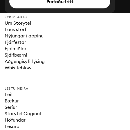
Prófaðu frítt
FYRIRTÆKIÐ
Um Storytel
Laus störf
Nýjungar í appinu
Fjárfestar
Fjölmiðlar
Sjálfbærni
Aðgengisyfirlýsing
Whistleblow
LESTU MEIRA
Leit
Bækur
Seríur
Storytel Original
Höfundar
Lesarar