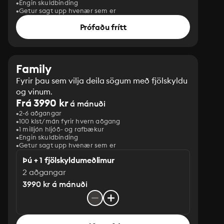
Engin skuldbinding
Getur sagt upp hvenær sem er
Prófaðu frítt
Family
Fyrir þau sem vilja deila sögum með fjölskyldu
og vinum.
Frá 3990 kr
á mánuði
2-6 aðgangar
100 klst/mán fyrir hvern aðgang
1 milljón hljóð- og rafbækur
‎Engin skuldbinding
Getur sagt upp hvenær sem er
Þú + 1 fjölskyldumeðlimur
2 aðgangar
3990 kr á mánuði