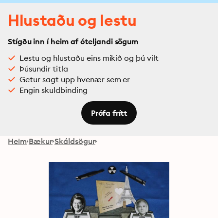
Hlustaðu og lestu
Stígðu inn í heim af óteljandi sögum
Lestu og hlustaðu eins mikið og þú vilt
Þúsundir titla
Getur sagt upp hvenær sem er
Engin skuldbinding
Prófa frítt
Heim
Bækur
Skáldsögur