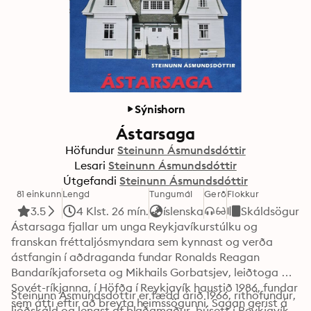
Sýnishorn
Ástarsaga
Höfundur
Steinunn Ásmundsdóttir
Lesari
Steinunn Ásmundsdóttir
Útgefandi
Steinunn Ásmundsdóttir
81 einkunn
Lengd
Tungumál
Gerð
Flokkur
3.5
4 Klst. 26 mín.
íslenska
Skáldsögur
Ástarsaga fjallar um unga Reykjavíkurstúlku og 
franskan fréttaljósmyndara sem kynnast og verða 
ástfangin í aðdraganda fundar Ronalds Reagan 
Bandaríkjaforseta og Mikhails Gorbatsjev, leiðtoga 
Sovét-ríkjanna, í Höfða í Reykjavík haustið 1986, fundar 
Steinunn Ásmundsdóttir er fædd árið 1966, rithöfundur, 
sem átti eftir að breyta heimssögunni. Sagan gerist á 
ljóðskáld og lengst af blaðamaður, búsett í Reykjavík. 