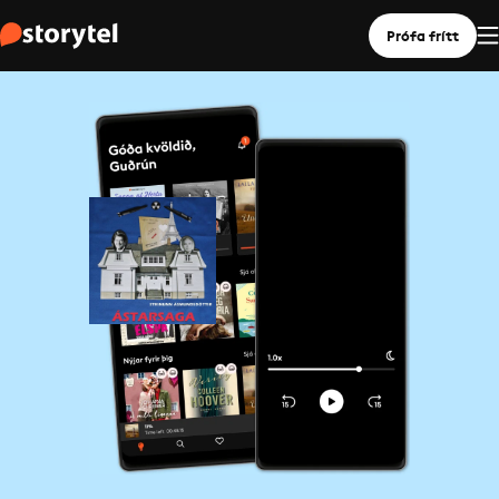
Prófa frítt