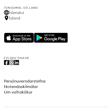
TUNGUMÁL OG LAND
Íslenska
Ísland
FYLGDU OKKUR
Persónuverndarstefna
Notendaskilmálar
Um vafrakökur