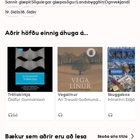
Sannir glæpir
Sögulegar glæpasögur
Landsbyggðin
Ógnvekjandi
19. öldin
18. öldin
Aðrir höfðu einnig áhuga á...
Tröllakirkja
Vegalínur
Skuggabox
Ólafur Gunnarsson
Ari Trausti Guðmundsson
Þórarinn Eldjárn
Bækur sem aðrir eru að lesa
Skoða alla titla