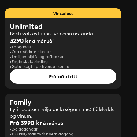
Vinsælast
Unlimited
Besti valkosturinn fyrir einn notanda
3290 kr
á mánuði
1 aðgangur
Ótakmörkuð hlustun
1 milljón hljóð- og rafbækur
Engin skuldbinding
Getur sagt upp hvenær sem er
Prófaðu frítt
Family
Fyrir þau sem vilja deila sögum með fjölskyldu
og vinum.
Frá 3990 kr
á mánuði
2-6 aðgangar
100 klst/mán fyrir hvern aðgang