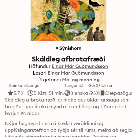
Sýnishorn
Skáldleg afbrotafræði
Höfundur
Einar Már Guðmundsson
Lesari
Einar Már Guðmundsson
Útgefandi
Mál og menning
18 einkunn
Lengd
Tungumál
Gerð
Flokkur
3.7
5 Klst. 51 mín.
íslenska
Glæpasögur
Skáldleg afbrotafræði er makalaus aldarfarssaga sem 
bregður upp litríkri mynd af samfélagi og tíðaranda í 
byrjun 19. aldar.
Nýjar hugmyndir eru á kreiki í veröldinni og 
upplýsingarstefnan að ryðja sér til rúms, meira að segja 
í örsmáu sjávarþorpi á hjara veraldar. Prestar og 