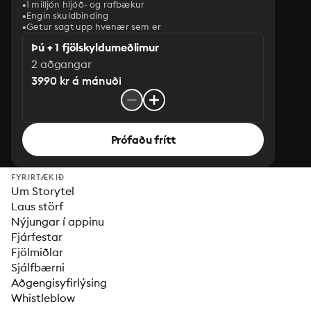
1 milljón hljóð- og rafbækur
‎Engin skuldbinding
Getur sagt upp hvenær sem er
Þú + 1 fjölskyldumeðlimur
2 aðgangar
3990 kr á mánuði
Prófaðu frítt
FYRIRTÆKIÐ
Um Storytel
Laus störf
Nýjungar í appinu
Fjárfestar
Fjölmiðlar
Sjálfbærni
Aðgengisyfirlýsing
Whistleblow