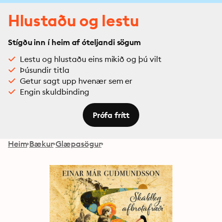
Hlustaðu og lestu
Stígðu inn í heim af óteljandi sögum
Lestu og hlustaðu eins mikið og þú vilt
Þúsundir titla
Getur sagt upp hvenær sem er
Engin skuldbinding
Prófa frítt
Heim
Bækur
Glæpasögur