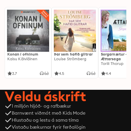
Konan í ofninum
Þar sem hafið glitrar
Sorgarnætur -
Kaisu Kälviäinen
Louise Strömberg
Ættarsaga
Torill Thorup
3.7
4.5
4.4
Veldu áskrift
1 milljón hljóð- og rafbækur
Barnvænt viðmót með Kids Mode
Hlustaðu og lestu á sama tíma
Vistaðu bækurnar fyrir ferðalögin