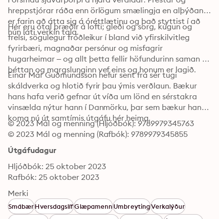
hreppstjórar ráða enn örlögum smælingja en alþýðan 
er farin að átta sig á óréttlætinu og það styttist í að 
Hér eru ótal þræðir á lofti; gleði og sorg, kúgun og 
hún láti verkin tala.
frelsi, sögulegur fróðleikur í bland við yfirskilvitleg 
fyrirbæri, magnaðar persónur og misfagrir 
hugarheimar – og allt þetta fellir höfundurinn saman í 
þéttan og margslunginn vef eins og honum er lagið.
Einar Már Guðmundsson hefur sent frá sér tugi 
skáldverka og hlotið fyrir þau ýmis verðlaun. Bækur 
hans hafa verið gefnar út víða um lönd en sérstakra 
vinsælda nýtur hann í Danmörku, þar sem bækur hans 
koma nú út samtímis útgáfu hér heima.
© 2023 Mál og menning (Hljóðbók): 9789979345763
© 2023 Mál og menning (Rafbók): 9789979345855
Útgáfudagur
Hljóðbók: 25 oktober 2023
Rafbók: 25 oktober 2023
Merki
Smábær
Hversdagslíf
Glæpamenn
Umbreyting
Verkalýður