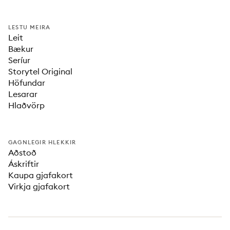
LESTU MEIRA
Leit
Bækur
Seríur
Storytel Original
Höfundar
Lesarar
Hlaðvörp
GAGNLEGIR HLEKKIR
Aðstoð
Áskriftir
Kaupa gjafakort
Virkja gjafakort