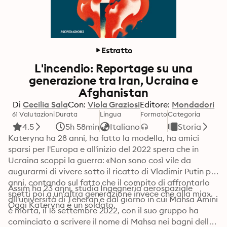
Estratto
L'incendio: Reportage su una
generazione tra Iran, Ucraina e
Afghanistan
Di
Cecilia Sala
Con:
Viola Graziosi
Editore:
Mondadori
61 Valutazioni
Durata
Lingua
Formato
Categoria
4.5
5h 58min
Italiano
Storia
Kateryna ha 28 anni, ha fatto la modella, ha amici 
sparsi per l'Europa e all'inizio del 2022 spera che in 
Ucraina scoppi la guerra: «Non sono così vile da 
augurarmi di vivere sotto il ricatto di Vladimir Putin per 
anni, contando sul fatto che il compito di affrontarlo 
Assim ha 23 anni, studia Ingegneria aerospaziale 
spetti poi a un'altra generazione invece che alla mia». 
all'università di Teheran e dal giorno in cui Mahsa Amini 
Oggi Kateryna è un soldato.
è morta, il 16 settembre 2022, con il suo gruppo ha 
cominciato a scrivere il nome di Mahsa nei bagni delle 