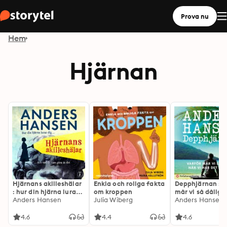
Prova nu
Hem
Hjärnan
Hjärnans akilleshälar
Enkla och roliga fakta
Depphjärnan : v
: hur din hjärna lurar
om kroppen
mår vi så dåligt 
dig, och vad du kan
Anders Hansen
Julia Wiberg
har det så bra?
Anders Hansen
göra åt det
4.6
4.4
4.6