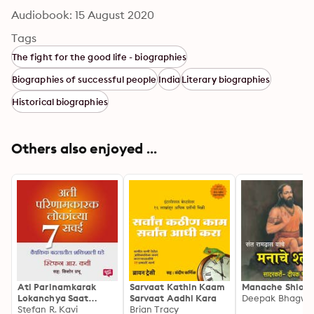
Audiobook: 15 August 2020
Tags
The fight for the good life - biographies
Biographies of successful people
India
Literary biographies
Historical biographies
Others also enjoyed ...
Ati Parinamkarak
Sarvaat Kathin Kaam
Manache Shlok
Lokanchya Saat
Sarvaat Aadhi Kara
Deepak Bhagwa
Savayi
Stefan R. Kavi
Brian Tracy