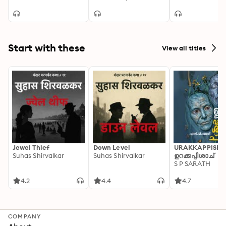
Start with these
View all titles
Jewel Thief
Down Level
URAKKAPPISHA
Suhas Shirvalkar
Suhas Shirvalkar
ഉറക്കപ്പിശാച്
S P SARATH
4.2
4.4
4.7
COMPANY