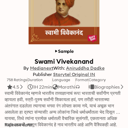
Sample
Swami Vivekanand
By
Medianext
With:
Aniruddha Dadke
Publisher
Storytel Original IN
758 Ratings
Duration
Language
Format
Category
4.5
1H 22min
Marathi
Biographies
स्वामी विवेकानंद म्हणजे भारतीय तत्त्वज्ञानाचं रूप! भारताची सर्वांगीण प्रगती 
व्हायला हवी, स्त्री-पुरुष सर्वांनी शिकायला हवं, पण तरीही भारताच्या 
अंतरंगात दडलेला त्यागाचा भगवा रंग लोपता कामा नये, याचं अचूक भान 
असलेला हा द्रष्टा संन्यासी! अन्य लोकांना जिथे धर्माधर्मांतला भेद दिसून 
यायचा, तिथे त्यांना प्रत्येक धर्मातली वैचारिक सुसंगती, एकतानता अधिक 
भावून जायची, म्हणून विवेकानंद हे नाव भारतीय आहे आणि वैश्विकही आहे.
Release date